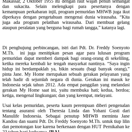
Makassar, 2 Oktober 1955 itu dengan raut wajah penuh semangat
dan sukacita. Selain melengkapi para pesertanya dengan
kemampuan perkabaran injil, program pemuridan MHWB juga ikut
diperkaya dengan pengetahuan mengenai dunia wirausaha. “Kita
juga ada program pelatihan wirausaha. Dari membuat gelang
ataupun peralatan yang berguna bagi rumah tangga,” katanya lagi.
Di penghujung perbincangan, istri dari Pdt. Dr. Freddy Soenyoto
M.Th. ini juga menitipkan pesan agar para lulusan program
pemuridan dapat memberi dampak bagi orang-orang di sekeliling,
ketika mereka kembali ke tengah masyarkat nantinya. “Saya ingin
hidup ini berdampaklah ya, bikin sesuatu (bagi banyak orang),”
pinta Jane. My Home merupakan sebuah gerakan pelayanan yang
telah hadir di sejumlah negara di dunia. Gerakan ini masuk ke
Indonesia sejak tahun 2012. Ada empat panggilan yang melandasi
gerakan My Home saat ini, yaitu membuka hati; kedua, berdoa;
ketiga, mengenal lingkungan; dan yang keempat, melayani.
Usai kelas pemuridan, peserta kaum perempuan diberi pengenalan
tentang asuransi oleh Theresia Linda dan Yohani Gusti dari
Manulife Indonesia. Sebagai penutup MHWB meminta Jane
Kandou dan suami Pdt. Dr. Freddy Soenyoto M.Th. untuk tiup lilin
dan pemotongan kue karena berkenaan dengan HUT Pernikahan ke
23 tahun bagi keduanya.
[RA]