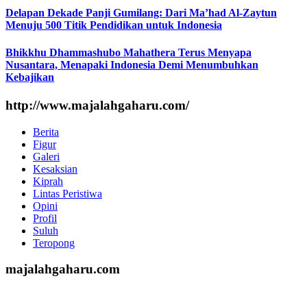
Delapan Dekade Panji Gumilang: Dari Ma’had Al-Zaytun
Menuju 500 Titik Pendidikan untuk Indonesia
Bhikkhu Dhammashubo Mahathera Terus Menyapa
Nusantara, Menapaki Indonesia Demi Menumbuhkan
Kebajikan
http://www.majalahgaharu.com/
Berita
Figur
Galeri
Kesaksian
Kiprah
Lintas Peristiwa
Opini
Profil
Suluh
Teropong
majalahgaharu.com