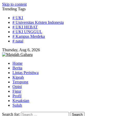
Skip to content
Trending Tags
# UKI
# Universitas Kristen Indonesia
# UKI HEBAT
# UKI UNGGUL
# Kampus Merdeka
# natal
Thursday, Aug 6, 2026
Home
Berita
Lintas Peristiwa
Kiprah
Teropong
Opini
Figur
Profil
Kesaksian
Suluh
Search for: