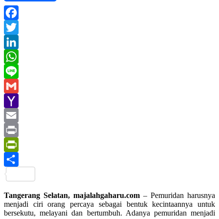
Facebook
Twitter
LinkedIn
WhatsApp
Line
Gmail
Yahoo
Mail
Email
Print
PrintFriendly
Share
Tangerang Selatan, majalahgaharu.com
– Pemuridan harusnya
menjadi ciri orang percaya sebagai bentuk kecintaannya untuk
bersekutu, melayani dan bertumbuh. Adanya pemuridan menjadi