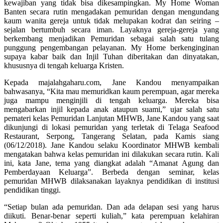
kewajiban yang tidak bisa dikesampingkan. My Home Woman
Banten secara rutin mengadakan pemuridan dengan mengundang
kaum wanita gereja untuk tidak melupakan kodrat dan seiring –
sejalan bertumbuh secara iman. Layaknya gereja-gereja yang
berkembang menjadikan Pemuridan sebagai salah satu tulang
punggung pengembangan pelayanan. My Home berkenginginan
supaya kabar baik dan Injil Tuhan diberitakan dan dinyatakan,
khususnya di tengah keluarga Kristen.
Kepada majalahgaharu.com, Jane Kandou menyampaikan
bahwasanya, “Kita mau memuridkan kaum perempuan, agar mereka
juga mampu menginjili di tengah keluarga. Mereka bisa
mengabarkan injil kepada anak ataupun suami,” ujar salah satu
pemateri kelas Pemuridan Lanjutan MHWB, Jane Kandou yang saat
dikunjungi di lokasi pemuridan yang terletak di Telaga Seafood
Restaurant, Serpong, Tangerang Selatan, pada Kamis siang
(06/12/2018). Jane Kandou selaku Koordinator MHWB kembali
mengatakan bahwa kelas pemuridan ini dilakukan secara rutin. Kali
ini, kata Jane, tema yang diangkat adalah “Amanat Agung dan
Pemberdayaan Keluarga”. Berbeda dengan seminar, kelas
pemuridan MHWB dilaksanakan layaknya pendidikan di institusi
pendidikan tinggi.
“Setiap bulan ada pemuridan. Dan ada delapan sesi yang harus
diikuti. Benar-benar seperti kuliah,” kata perempuan kelahiran