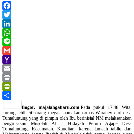
Facebook
Twitter
LinkedIn
WhatsApp
Line
Gmail
Yahoo
Mail
Email
Print
PrintFriendly
Share
Bogor, majalahgaharu.com-
Pada pukul 17.48 Wita,
kurang lebih 50 orang megatasnamakan ormas Waraney dari desa
Tumaluntung yang di pimpin oleh Ibu berinisial NM melaksanakan
pengrusakan Musolah Al – Hidayah Perum Agape Desa
Tumaluntung, Kecamatan. Kauditan, karena jamaah tabliq dari