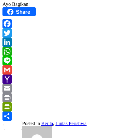
Ayo Bagikan:
Share
Facebook
Twitter
LinkedIn
WhatsApp
Line
Gmail
Yahoo
Mail
Email
Print
PrintFriendly
Posted in
Berita
,
Lintas Peristiwa
Share