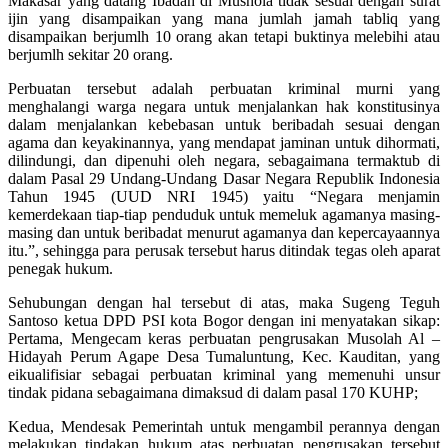
Makasar yang datang Ibadah di Mushola tidak sesuai dengan surat
ijin yang disampaikan yang mana jumlah jamah tabliq yang
disampaikan berjumlh 10 orang akan tetapi buktinya melebihi atau
berjumlh sekitar 20 orang.
Perbuatan tersebut adalah perbuatan kriminal murni yang
menghalangi warga negara untuk menjalankan hak konstitusinya
dalam menjalankan kebebasan untuk beribadah sesuai dengan
agama dan keyakinannya, yang mendapat jaminan untuk dihormati,
dilindungi, dan dipenuhi oleh negara, sebagaimana termaktub di
dalam Pasal 29 Undang-Undang Dasar Negara Republik Indonesia
Tahun 1945 (UUD NRI 1945) yaitu “Negara menjamin
kemerdekaan tiap-tiap penduduk untuk memeluk agamanya masing-
masing dan untuk beribadat menurut agamanya dan kepercayaannya
itu.”, sehingga para perusak tersebut harus ditindak tegas oleh aparat
penegak hukum.
Sehubungan dengan hal tersebut di atas, maka Sugeng Teguh
Santoso ketua DPD PSI kota Bogor dengan ini menyatakan sikap:
Pertama, Mengecam keras perbuatan pengrusakan Musolah Al –
Hidayah Perum Agape Desa Tumaluntung, Kec. Kauditan, yang
eikualifisiar sebagai perbuatan kriminal yang memenuhi unsur
tindak pidana sebagaimana dimaksud di dalam pasal 170 KUHP;
Kedua, Mendesak Pemerintah untuk mengambil perannya dengan
melakukan tindakan hukum atas perbuatan pengrusakan tersebut