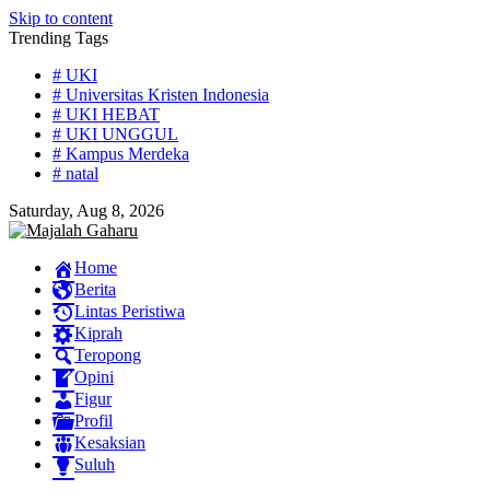
Skip to content
Trending Tags
# UKI
# Universitas Kristen Indonesia
# UKI HEBAT
# UKI UNGGUL
# Kampus Merdeka
# natal
Saturday, Aug 8, 2026
Home
Berita
Lintas Peristiwa
Kiprah
Teropong
Opini
Figur
Profil
Kesaksian
Suluh