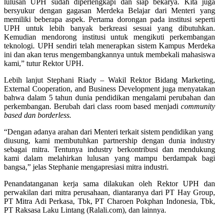
lulusan UPH sudah diperlengkapi dan siap bekarya. Kita juga
bersyukur dengan gagasan Merdeka Belajar dari Menteri yang
memiliki beberapa aspek. Pertama dorongan pada institusi seperti
UPH untuk lebih banyak berkreasi sesuai yang dibutuhkan.
Kemudian mendorong institusi untuk mengikuti perkembangan
teknologi. UPH sendiri telah menerapkan sistem Kampus Merdeka
ini dan akan terus mengembangkannya untuk membekali mahasiswa
kami,” tutur Rektor UPH.
Lebih lanjut Stephani Riady – Wakil Rektor Bidang Marketing,
External Cooperation, and Business Development juga menyatakan
bahwa dalam 5 tahun dunia pendidikan mengalami perubahan dan
perkembangan. Berubah dari class room based menjadi
community
based dan borderless.
“Dengan adanya arahan dari Menteri terkait sistem pendidikan yang
diusung, kami membutuhkan partnership dengan dunia industry
sebagai mitra. Tentunya industry berkontribusi dan mendukung
kami dalam melahirkan lulusan yang mampu berdampak bagi
bangsa,” jelas Stephanie mengapresiasi mitra industri.
Penandatanganan kerja sama dilakukan oleh Rektor UPH dan
perwakilan dari mitra perusahaan, diantaranya dari PT Hay Group,
PT Mitra Adi Perkasa, Tbk, PT Charoen Pokphan Indonesia, Tbk,
PT Raksasa Laku Lintang (Ralali.com), dan lainnya.