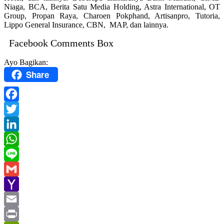
Niaga, BCA, Berita Satu Media Holding, Astra International, OT
Group, Propan Raya, Charoen Pokphand, Artisanpro, Tutoria,
Lippo General Insurance, CBN, MAP, dan lainnya.
Facebook Comments Box
Ayo Bagikan:
Share
Facebook
Twitter
LinkedIn
WhatsApp
Line
Gmail
Yahoo
Mail
Email