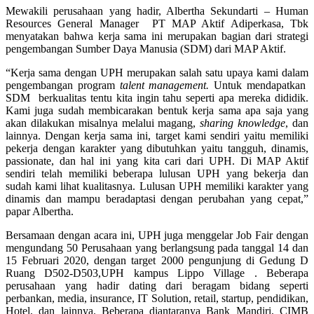
Mewakili perusahaan yang hadir, Albertha Sekundarti – Human
Resources General Manager PT MAP Aktif Adiperkasa, Tbk
menyatakan bahwa kerja sama ini merupakan bagian dari strategi
pengembangan Sumber Daya Manusia (SDM) dari MAP Aktif.
“Kerja sama dengan UPH merupakan salah satu upaya kami dalam
pengembangan program
talent management.
Untuk mendapatkan
SDM berkualitas tentu kita ingin tahu seperti apa mereka dididik.
Kami juga sudah membicarakan bentuk kerja sama apa saja yang
akan dilakukan misalnya melalui magang,
sharing knowledge
, dan
lainnya. Dengan kerja sama ini, target kami sendiri yaitu memiliki
pekerja dengan karakter yang dibutuhkan yaitu tangguh, dinamis,
passionate, dan hal ini yang kita cari dari UPH. Di MAP Aktif
sendiri telah memiliki beberapa lulusan UPH yang bekerja dan
sudah kami lihat kualitasnya. Lulusan UPH memiliki karakter yang
dinamis dan mampu beradaptasi dengan perubahan yang cepat,”
papar Albertha.
Bersamaan dengan acara ini, UPH juga menggelar Job Fair dengan
mengundang 50 Perusahaan yang berlangsung pada tanggal 14 dan
15 Februari 2020, dengan target 2000 pengunjung di Gedung D
Ruang D502-D503,UPH kampus Lippo Village . Beberapa
perusahaan yang hadir dating dari beragam bidang seperti
perbankan, media, insurance, IT Solution, retail, startup, pendidikan,
Hotel, dan lainnya. Beberapa diantaranya Bank Mandiri, CIMB