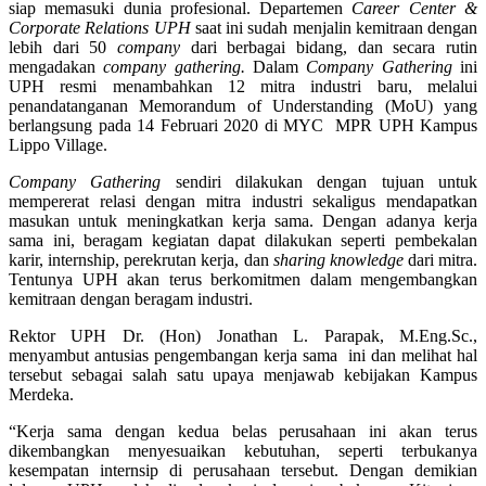
siap memasuki dunia profesional. Departemen
Career Center &
Corporate Relations UPH
saat ini sudah menjalin kemitraan dengan
lebih dari 50
company
dari berbagai bidang, dan secara rutin
mengadakan
company gathering.
Dalam
Company Gathering
ini
UPH resmi menambahkan 12 mitra industri baru, melalui
penandatanganan Memorandum of Understanding (MoU) yang
berlangsung pada 14 Februari 2020 di MYC MPR UPH Kampus
Lippo Village.
Company Gathering
sendiri dilakukan dengan tujuan untuk
mempererat relasi dengan mitra industri sekaligus mendapatkan
masukan untuk meningkatkan kerja sama. Dengan adanya kerja
sama ini, beragam kegiatan dapat dilakukan seperti pembekalan
karir, internship, perekrutan kerja, dan
sharing knowledge
dari mitra.
Tentunya UPH akan terus berkomitmen dalam mengembangkan
kemitraan dengan beragam industri.
Rektor UPH Dr. (Hon) Jonathan L. Parapak, M.Eng.Sc.,
menyambut antusias pengembangan kerja sama ini dan melihat hal
tersebut sebagai salah satu upaya menjawab kebijakan Kampus
Merdeka.
“Kerja sama dengan kedua belas perusahaan ini akan terus
dikembangkan menyesuaikan kebutuhan, seperti terbukanya
kesempatan internsip di perusahaan tersebut. Dengan demikian