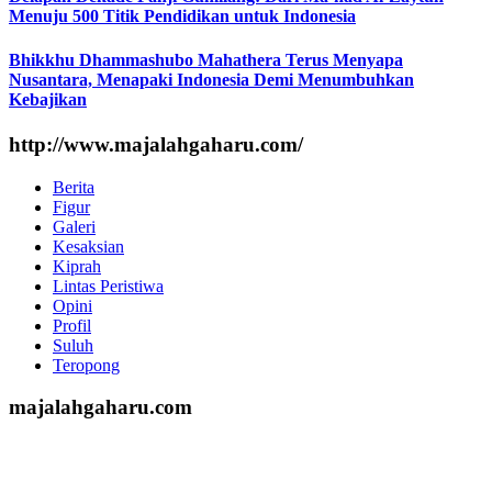
Menuju 500 Titik Pendidikan untuk Indonesia
Bhikkhu Dhammashubo Mahathera Terus Menyapa
Nusantara, Menapaki Indonesia Demi Menumbuhkan
Kebajikan
http://www.majalahgaharu.com/
Berita
Figur
Galeri
Kesaksian
Kiprah
Lintas Peristiwa
Opini
Profil
Suluh
Teropong
majalahgaharu.com