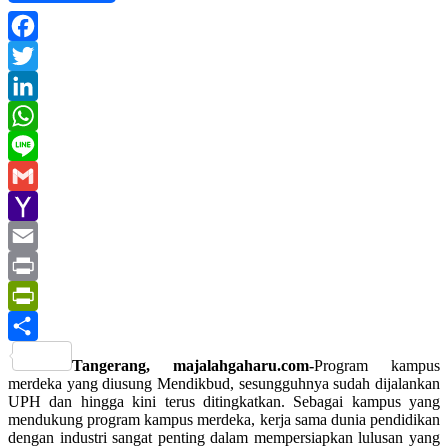
Facebook
Twitter
LinkedIn
WhatsApp
Line
Gmail
Yahoo
Mail
Email
Print
PrintFriendly
Share
Tangerang, majalahgaharu.com-
Program kampus
merdeka yang diusung Mendikbud, sesungguhnya sudah dijalankan
UPH dan hingga kini terus ditingkatkan. Sebagai kampus yang
mendukung program kampus merdeka, kerja sama dunia pendidikan
dengan industri sangat penting dalam mempersiapkan lulusan yang