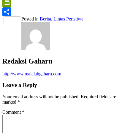
Print
PrintFriendly
Posted in
Berita
,
Lintas Peristiwa
Share
Redaksi Gaharu
http://www.majalahgaharu.com
Leave a Reply
Your email address will not be published.
Required fields are
marked
*
Comment
*