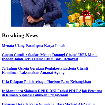
Breaking News
Menata Ulang Paradigma Karya Ilmiah
Gugun Gumilar Stafsus Menag Datangi Chapel USU, Minta
Ibadah Jalan Terus Damai Dulu Baru Renovasi
72 Tahun Gereja Gerakan Pentakosta Ecclesia Christi
Komitmen Laksanakan Amanat Agung
Usia Delapan Puluh sebagai Horizon Baru Kebangkitan
Ir Manuhara Siahaan DPRD DKI Fraksi PDI P Ajak Pewarna
di Rumah Aspirasi Lakukan Pengawasan
Delapan Dekade Panji Gumilang: Dari Ma’had Al-Zaytun