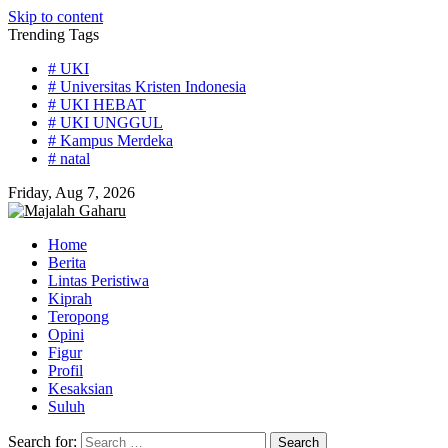
Skip to content
Trending Tags
# UKI
# Universitas Kristen Indonesia
# UKI HEBAT
# UKI UNGGUL
# Kampus Merdeka
# natal
Friday, Aug 7, 2026
Home
Berita
Lintas Peristiwa
Kiprah
Teropong
Opini
Figur
Profil
Kesaksian
Suluh
Search for: