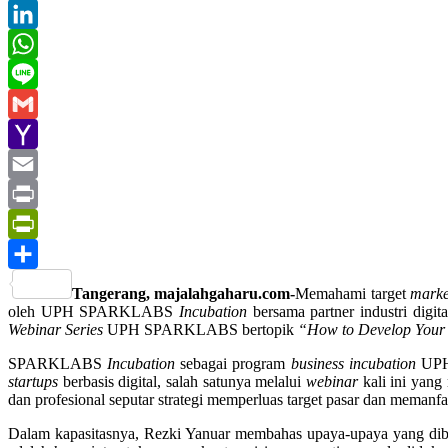
Twitter
LinkedIn
WhatsApp
Line
Gmail
Yahoo
Mail
Email
Print
PrintFriendly
Share
Tangerang, majalahgaharu.com-
Memahami target
marke
oleh UPH SPARKLABS
Incubation
bersama partner industri digit
Webinar
Series
UPH SPARKLABS bertopik
“How to Develop Your 
SPARKLABS
Incubation
sebagai program
business incubation
UPH 
startups
berbasis digital, salah satunya melalui
webinar
kali ini yan
dan profesional seputar strategi memperluas target pasar dan memanfa
Dalam kapasitasnya, Rezki Yanuar membahas upaya-upaya yang d