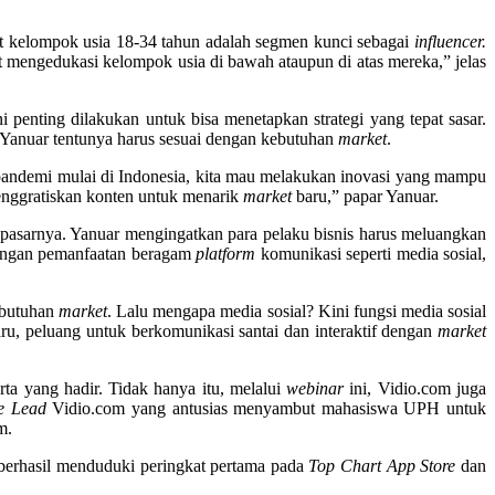
at kelompok usia 18-34 tahun adalah segmen kunci sebagai
influencer.
mengedukasi kelompok usia di bawah ataupun di atas mereka,” jelas
i penting dilakukan untuk bisa menetapkan strategi yang tepat sasar.
 Yanuar tentunya harus sesuai dengan kebutuhan
market
.
 pandemi mulai di Indonesia, kita mau melakukan inovasi yang mampu
menggratiskan konten untuk menarik
market
baru,” papar Yanuar.
 pasarnya. Yanuar mengingatkan para pelaku bisnis harus meluangkan
 dengan pemanfaatan beragam
platform
komunikasi seperti media sosial,
ebutuhan
market
. Lalu mengapa media sosial? Kini fungsi media sosial
aru, peluang untuk berkomunikasi santai dan interaktif dengan
market
 yang hadir. Tidak hanya itu, melalui
webinar
ini, Vidio.com juga
e Lead
Vidio.com yang antusias menyambut mahasiswa UPH untuk
m.
 berhasil menduduki peringkat pertama pada
Top Chart App Store
dan