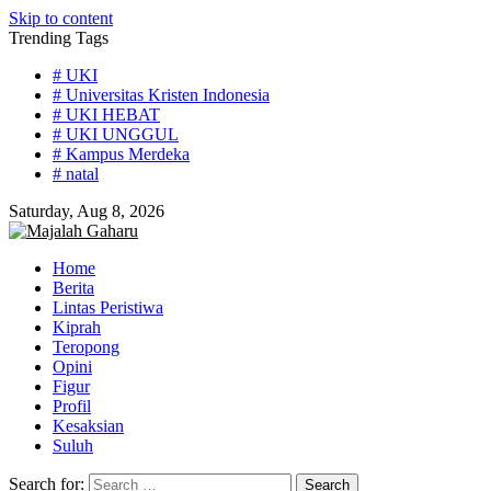
Skip to content
Trending Tags
# UKI
# Universitas Kristen Indonesia
# UKI HEBAT
# UKI UNGGUL
# Kampus Merdeka
# natal
Saturday, Aug 8, 2026
Home
Berita
Lintas Peristiwa
Kiprah
Teropong
Opini
Figur
Profil
Kesaksian
Suluh
Search for: