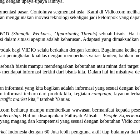
ung dengan upaya-upaya lainnya.
egmentasi pasar. Contohnya segmentasi usia. Kami di Vidio.com melih
 menggunakan inovasi teknologi sekaligus jadi kelompok yang dapat 
WOT (Strength, Weakness, Opportunity, Threats)
sebuah bisnis. Hal in
i dalam situasi apapun adalah keharusan. Adaptasi yang dimaksudkan
 produk bagi VIDIO selalu berkaitan dengan konten. Bagaimana ketika
 dari peningkatan kualitas dengan memperluas variasi konten, bahkan 
ka sebuah bisnis mampu mendengarkan kebutuhan atau minat dari target
endapat informasi terkini dari bisnis kita. Dalam hal ini misalnya
an informasi yang kita bagikan adalah informasi yang sesuai dengan k
n informasi terbaru dari produk kita, kegiatan
campaign
, layanan terb
traffic
market
kita,” tambah Yanuar.
.com berharap mampu memberikan wawasan bermanfaat kepada peserta
internship
. Hal ini disampaikan Fathiyah Allisah –
People Experienc
yang magang dan kompetensi yang sesuai dengan kebutuhan Vidio.co
ket
Indonesia dengan 60 Juta lebih pengguna aktif tiap bulannya dan