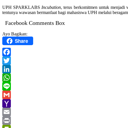
UPH SPARKLABS
Incubation
, terus berkomitmen untuk menjadi 
tentunya wawasan bermanfaat bagi mahasiswa UPH melalui beragam
Facebook Comments Box
Ayo Bagikan:
Share
Facebook
Twitter
LinkedIn
WhatsApp
Line
Gmail
Yahoo
Mail
Email