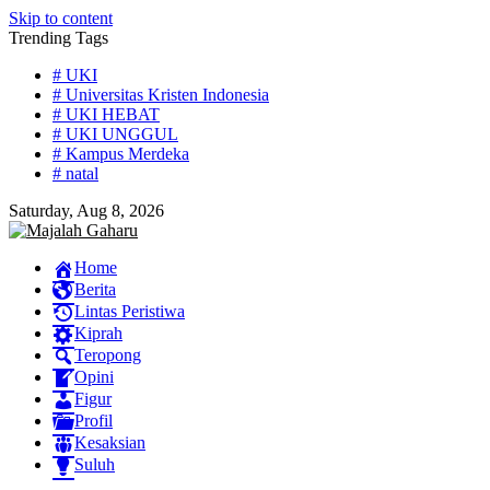
Skip to content
Trending Tags
# UKI
# Universitas Kristen Indonesia
# UKI HEBAT
# UKI UNGGUL
# Kampus Merdeka
# natal
Saturday, Aug 8, 2026
Home
Berita
Lintas Peristiwa
Kiprah
Teropong
Opini
Figur
Profil
Kesaksian
Suluh