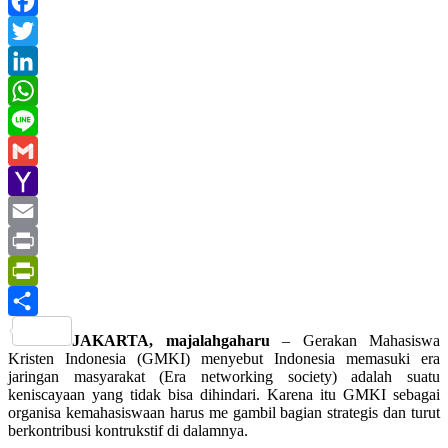
Facebook
Twitter
LinkedIn
WhatsApp
Line
Gmail
Yahoo
Mail
Email
Print
PrintFriendly
Share
JAKARTA, majalahgaharu
– Gerakan Mahasiswa
Kristen Indonesia (GMKI) menyebut Indonesia memasuki era
jaringan masyarakat (Era networking society) adalah suatu
keniscayaan yang tidak bisa dihindari. Karena itu GMKI sebagai
organisa kemahasiswaan harus me gambil bagian strategis dan turut
berkontribusi kontrukstif di dalamnya.