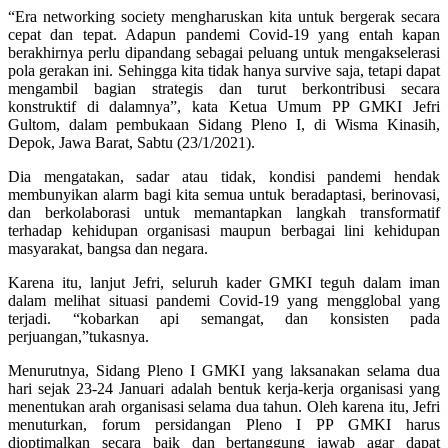
“Era networking society mengharuskan kita untuk bergerak secara
cepat dan tepat. Adapun pandemi Covid-19 yang entah kapan
berakhirnya perlu dipandang sebagai peluang untuk mengakselerasi
pola gerakan ini. Sehingga kita tidak hanya survive saja, tetapi dapat
mengambil bagian strategis dan turut berkontribusi secara
konstruktif di dalamnya”, kata Ketua Umum PP GMKI Jefri
Gultom, dalam pembukaan Sidang Pleno I, di Wisma Kinasih,
Depok, Jawa Barat, Sabtu (23/1/2021).
Dia mengatakan, sadar atau tidak, kondisi pandemi hendak
membunyikan alarm bagi kita semua untuk beradaptasi, berinovasi,
dan berkolaborasi untuk memantapkan langkah transformatif
terhadap kehidupan organisasi maupun berbagai lini kehidupan
masyarakat, bangsa dan negara.
Karena itu, lanjut Jefri, seluruh kader GMKI teguh dalam iman
dalam melihat situasi pandemi Covid-19 yang mengglobal yang
terjadi. “kobarkan api semangat, dan konsisten pada
perjuangan,”tukasnya.
Menurutnya, Sidang Pleno I GMKI yang laksanakan selama dua
hari sejak 23-24 Januari adalah bentuk kerja-kerja organisasi yang
menentukan arah organisasi selama dua tahun. Oleh karena itu, Jefri
menuturkan, forum persidangan Pleno I PP GMKI harus
dioptimalkan secara baik dan bertanggung jawab agar dapat