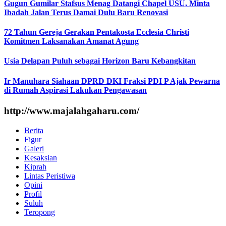
Gugun Gumilar Stafsus Menag Datangi Chapel USU, Minta
Ibadah Jalan Terus Damai Dulu Baru Renovasi
72 Tahun Gereja Gerakan Pentakosta Ecclesia Christi
Komitmen Laksanakan Amanat Agung
Usia Delapan Puluh sebagai Horizon Baru Kebangkitan
Ir Manuhara Siahaan DPRD DKI Fraksi PDI P Ajak Pewarna
di Rumah Aspirasi Lakukan Pengawasan
http://www.majalahgaharu.com/
Berita
Figur
Galeri
Kesaksian
Kiprah
Lintas Peristiwa
Opini
Profil
Suluh
Teropong