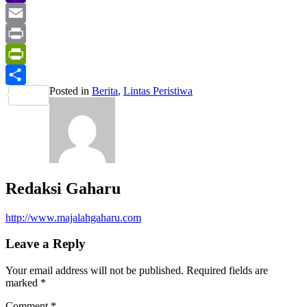
Yahoo
Mail
Email
Print
PrintFriendly
Posted in
Berita
,
Lintas Peristiwa
Share
Redaksi Gaharu
http://www.majalahgaharu.com
Leave a Reply
Your email address will not be published.
Required fields are
marked
*
Comment
*