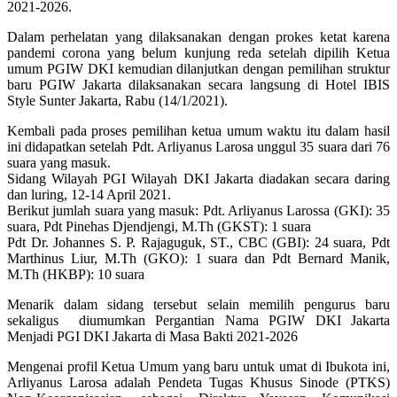
2021-2026.
Dalam perhelatan yang dilaksanakan dengan prokes ketat karena
pandemi corona yang belum kunjung reda setelah dipilih Ketua
umum PGIW DKI kemudian dilanjutkan dengan pemilihan struktur
baru PGIW Jakarta dilaksanakan secara langsung di Hotel IBIS
Style Sunter Jakarta, Rabu (14/1/2021).
Kembali pada proses pemilihan ketua umum waktu itu dalam hasil
ini didapatkan setelah Pdt. Arliyanus Larosa unggul 35 suara dari 76
suara yang masuk.
Sidang Wilayah PGI Wilayah DKI Jakarta diadakan secara daring
dan luring, 12-14 April 2021.
Berikut jumlah suara yang masuk: Pdt. Arliyanus Larossa (GKI): 35
suara, Pdt Pinehas Djendjengi, M.Th (GKST): 1 suara
Pdt Dr. Johannes S. P. Rajaguguk, ST., CBC (GBI): 24 suara, Pdt
Marthinus Liur, M.Th (GKO): 1 suara dan Pdt Bernard Manik,
M.Th (HKBP): 10 suara
Menarik dalam sidang tersebut selain memilih pengurus baru
sekaligus diumumkan Pergantian Nama PGIW DKI Jakarta
Menjadi PGI DKI Jakarta di Masa Bakti 2021-2026
Mengenai profil Ketua Umum yang baru untuk umat di Ibukota ini,
Arliyanus Larosa adalah Pendeta Tugas Khusus Sinode (PTKS)