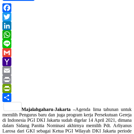
Facebook
Twitter
LinkedIn
WhatsApp
Line
Gmail
Yahoo
Mail
Email
Print
PrintFriendly
Share
Majalahgaharu-Jakarta –
Agenda lima tahunan untuk
memilih Pengurus baru dan juga program kerja Persekutuan Gereja
di Indonesia PGI DKI Jakarta sudah digelar 14 April 2021, dimana
dalam Sidang Panitia Nominasi akhirnya memilih Pdt. Arliyanus
Larosa dari GKI sebagai Ketua PGI Wilayah DKI Jakarta periode