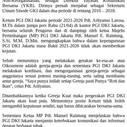
Non-Keorganisasian, sebagai Direktur Yayasan Komunikasi
Bersama (YKB). Dirinya pernah menjabat sebagai Sekretaris
Umum Sinode GKI dalam dua periode di rentang 2010 – 2018.
Ketum PGI DKI Jakarta periode 2021-2026 Pdt. Arliyanus Larosa,
M.Th dalam jumpa pers Rabu (21/04) di kantor PGI DKI Jakarta,
bersama seluruh Pengurus dan di dampingi oleh ketua Majelis
Pertimbangan (MP) PGI DKI Jakarta Pdt. Manuel E. Raintung,
S.Si, M.M, D.Min. mengungkapkan bahwa dalam kepengurusan
PGI DKI Jakarta masa Bakti 2021-2026 tidak akan memberikan
kejutan.
Sebab menurutnya yang melakukan gerakan ke-esa-an atau
Oikoumene adalah gereja-gereja dan sementara PGI DKI Jakarta
melakukan kordinasi, dan mengorganisasi gereja-gereja sebagai
anggotanya sesuai potensi masing-masing, serta saling membantu
antar gereja. “Saya punya istilah setiap Gereja pasti Punya “Roti dan
Ikan”, cetus Pdt. Arliyanus.
Ditambahkannya ketika Gereja Kuat maka pergerakan PGI DKI
Jakarta akan kuat pula. Menurutnya posisi Ketum tidak boleh
mengambil keputusan sendiri, tapi harus dibicarakan bersama-sama.
Sementara Ketua MP Pdt. Manuel Raintung menjelaskan bahwa
PGI DKI Jakarta menjamin keterbukaan komunikasi dan informasi
dengan berbagai pihak.