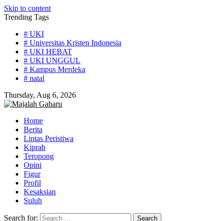
Skip to content
Trending Tags
# UKI
# Universitas Kristen Indonesia
# UKI HEBAT
# UKI UNGGUL
# Kampus Merdeka
# natal
Thursday, Aug 6, 2026
Home
Berita
Lintas Peristiwa
Kiprah
Teropong
Opini
Figur
Profil
Kesaksian
Suluh
Search for: