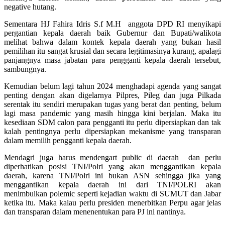
negative hutang.
Sementara HJ Fahira Idris S.f M.H anggota DPD RI menyikapi
pergantian kepala daerah baik Gubernur dan Bupati/walikota
melihat bahwa dalam kontek kepala daerah yang bukan hasil
pemilihan itu sangat krusial dan secara legitimasinya kurang, apalagi
panjangnya masa jabatan para pengganti kepala daerah tersebut,
sambungnya.
Kemudian belum lagi tahun 2024 menghadapi agenda yang sangat
penting dengan akan digelarnya Pilpres, Pileg dan juga Pilkada
serentak itu sendiri merupakan tugas yang berat dan penting, belum
lagi masa pandemic yang masih hingga kini berjalan. Maka itu
kesediaan SDM calon para pengganti itu perlu dipersiapkan dan tak
kalah pentingnya perlu dipersiapkan mekanisme yang transparan
dalam memilih pengganti kepala daerah.
Mendagri juga harus mendengart public di daerah dan perlu
diperhatikan posisi TNI/Polri yang akan menggantikan kepala
daerah, karena TNI/Polri ini bukan ASN sehingga jika yang
menggantikan kepala daerah ini dari TNI/POLRI akan
menimbulkan polemic seperti kejadian waktu di SUMUT dan Jabar
ketika itu. Maka kalau perlu presiden menerbitkan Perpu agar jelas
dan transparan dalam menenentukan para PJ ini nantinya.