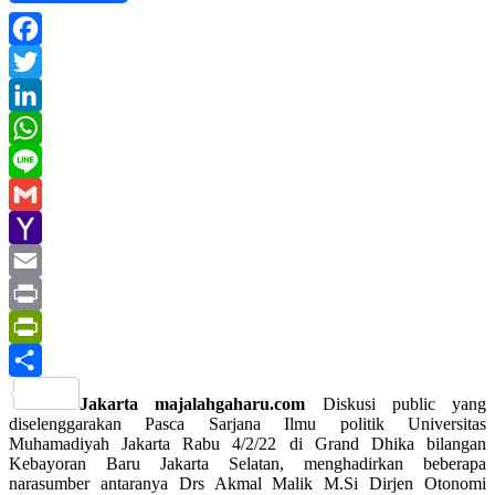
Facebook
Twitter
LinkedIn
WhatsApp
Line
Gmail
Yahoo
Mail
Email
Print
PrintFriendly
Share
Jakarta majalahgaharu.com
Diskusi public yang
diselenggarakan Pasca Sarjana Ilmu politik Universitas
Muhamadiyah Jakarta Rabu 4/2/22 di Grand Dhika bilangan
Kebayoran Baru Jakarta Selatan, menghadirkan beberapa
narasumber antaranya Drs Akmal Malik M.Si Dirjen Otonomi