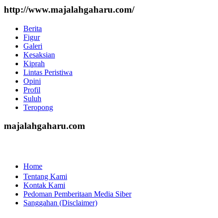
http://www.majalahgaharu.com/
Berita
Figur
Galeri
Kesaksian
Kiprah
Lintas Peristiwa
Opini
Profil
Suluh
Teropong
majalahgaharu.com
Home
Tentang Kami
Kontak Kami
Pedoman Pemberitaan Media Siber
Sanggahan (Disclaimer)