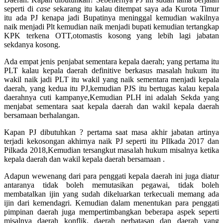
seperti di
case
sekarang itu kalau ditempat saya ada Kurota Timur
itu ada PJ kenapa jadi Bupatinya meninggal kemudian wakilnya
naik menjadi Plt kemudian naik menjadi bupati kemudian tertangkap
KPK terkena OTT,otomastis kosong yang lebih lagi jabatan
sekdanya kosong.
Ada empat jenis penjabat sementara kepala daerah; yang pertama itu
PLT kalau kepala daerah definitive berkasus masalah hukum itu
wakil naik jadi PLT itu wakil yang naik sementara menjadi kepala
daerah, yang kedua itu PJ,kemudian PJS itu bertugas kalau kepala
daerahnya cuti kampanye,Kemudian PLH ini adalah Sekda yang
menjabat sementara saat kepala daerah dan wakil kepala daerah
bersamaan berhalangan.
Kapan PJ dibutuhkan ? pertama saat masa akhir jabatan artinya
terjadi kekosongan akhirnya naik PJ seperti itu PIlkada 2017 dan
Pilkada 2018,Kemudian tersangkut masalah hukum misalnya ketika
kepala daerah dan wakil kepala daerah bersamaan .
Adapun wewenang dari para penggati kepala daerah ini juga diatur
antaranya tidak boleh memutasikan pegawai, tidak boleh
membatalkan ijin yang sudah dikeluarkan terkecuali memang ada
ijin dari kemendagri. Kemudian dalam menentukan para penggati
pimpinan daerah juga mempertimbangkan beberapa aspek seperti
misalnya daerah konflik, daerah perbatasan dan daerah yang