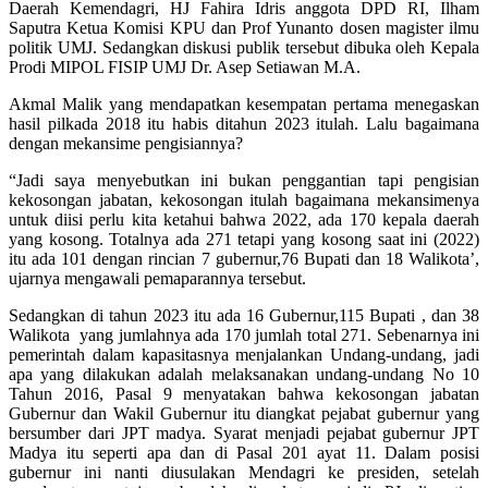
Daerah Kemendagri, HJ Fahira Idris anggota DPD RI, Ilham
Saputra Ketua Komisi KPU dan Prof Yunanto dosen magister ilmu
politik UMJ. Sedangkan diskusi publik tersebut dibuka oleh Kepala
Prodi MIPOL FISIP UMJ Dr. Asep Setiawan M.A.
Akmal Malik yang mendapatkan kesempatan pertama menegaskan
hasil pilkada 2018 itu habis ditahun 2023 itulah. Lalu bagaimana
dengan mekansime pengisiannya?
“Jadi saya menyebutkan ini bukan penggantian tapi pengisian
kekosongan jabatan, kekosongan itulah bagaimana mekansimenya
untuk diisi perlu kita ketahui bahwa 2022, ada 170 kepala daerah
yang kosong. Totalnya ada 271 tetapi yang kosong saat ini (2022)
itu ada 101 dengan rincian 7 gubernur,76 Bupati dan 18 Walikota’,
ujarnya mengawali pemaparannya tersebut.
Sedangkan di tahun 2023 itu ada 16 Gubernur,115 Bupati , dan 38
Walikota yang jumlahnya ada 170 jumlah total 271. Sebenarnya ini
pemerintah dalam kapasitasnya menjalankan Undang-undang, jadi
apa yang dilakukan adalah melaksanakan undang-undang No 10
Tahun 2016, Pasal 9 menyatakan bahwa kekosongan jabatan
Gubernur dan Wakil Gubernur itu diangkat pejabat gubernur yang
bersumber dari JPT madya. Syarat menjadi pejabat gubernur JPT
Madya itu seperti apa dan di Pasal 201 ayat 11. Dalam posisi
gubernur ini nanti diusulakan Mendagri ke presiden, setelah