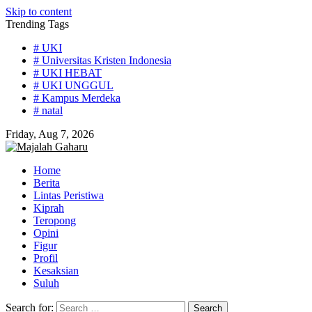
Skip to content
Trending Tags
# UKI
# Universitas Kristen Indonesia
# UKI HEBAT
# UKI UNGGUL
# Kampus Merdeka
# natal
Friday, Aug 7, 2026
Home
Berita
Lintas Peristiwa
Kiprah
Teropong
Opini
Figur
Profil
Kesaksian
Suluh
Search for: