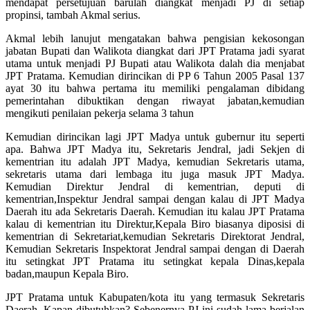
mendapat persetujuan barulah diangkat menjadi PJ di setiap
propinsi, tambah Akmal serius.
Akmal lebih lanujut mengatakan bahwa pengisian kekosongan
jabatan Bupati dan Walikota diangkat dari JPT Pratama jadi syarat
utama untuk menjadi PJ Bupati atau Walikota dalah dia menjabat
JPT Pratama. Kemudian dirincikan di PP 6 Tahun 2005 Pasal 137
ayat 30 itu bahwa pertama itu memiliki pengalaman dibidang
pemerintahan dibuktikan dengan riwayat jabatan,kemudian
mengikuti penilaian pekerja selama 3 tahun
Kemudian dirincikan lagi JPT Madya untuk gubernur itu seperti
apa. Bahwa JPT Madya itu, Sekretaris Jendral, jadi Sekjen di
kementrian itu adalah JPT Madya, kemudian Sekretaris utama,
sekretaris utama dari lembaga itu juga masuk JPT Madya.
Kemudian Direktur Jendral di kementrian, deputi di
kementrian,Inspektur Jendral sampai dengan kalau di JPT Madya
Daerah itu ada Sekretaris Daerah. Kemudian itu kalau JPT Pratama
kalau di kementrian itu Direktur,Kepala Biro biasanya diposisi di
kementrian di Sekretariat,kemudian Sekretaris Direktorat Jendral,
Kemudian Sekretaris Inspektorat Jendral sampai dengan di Daerah
itu setingkat JPT Pratama itu setingkat kepala Dinas,kepala
badan,maupun Kepala Biro.
JPT Pratama untuk Kabupaten/kota itu yang termasuk Sekretaris
Daerah. Kapan dibutuhkan? Sebenernya PJ ini sudah lama berjalan