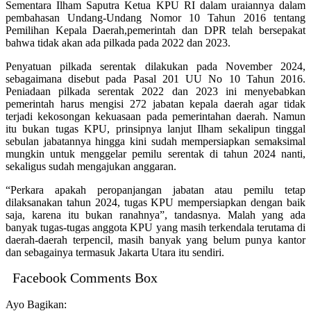
Sementara Ilham Saputra Ketua KPU RI dalam uraiannya dalam
pembahasan Undang-Undang Nomor 10 Tahun 2016 tentang
Pemilihan Kepala Daerah,pemerintah dan DPR telah bersepakat
bahwa tidak akan ada pilkada pada 2022 dan 2023.
Penyatuan pilkada serentak dilakukan pada November 2024,
sebagaimana disebut pada Pasal 201 UU No 10 Tahun 2016.
Peniadaan pilkada serentak 2022 dan 2023 ini menyebabkan
pemerintah harus mengisi 272 jabatan kepala daerah agar tidak
terjadi kekosongan kekuasaan pada pemerintahan daerah. Namun
itu bukan tugas KPU, prinsipnya lanjut Ilham sekalipun tinggal
sebulan jabatannya hingga kini sudah mempersiapkan semaksimal
mungkin untuk menggelar pemilu serentak di tahun 2024 nanti,
sekaligus sudah mengajukan anggaran.
“Perkara apakah peropanjangan jabatan atau pemilu tetap
dilaksanakan tahun 2024, tugas KPU mempersiapkan dengan baik
saja, karena itu bukan ranahnya”, tandasnya. Malah yang ada
banyak tugas-tugas anggota KPU yang masih terkendala terutama di
daerah-daerah terpencil, masih banyak yang belum punya kantor
dan sebagainya termasuk Jakarta Utara itu sendiri.
Facebook Comments Box
Ayo Bagikan: