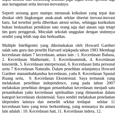
atas keragaman serta inovasi-inovasinya.
Seperti seorang guru mampu memasak krikulum yang tepat dan
disukai oleh lingkungan anak-anak sekitar disertai inovasi-inovasi
baru, hal tersebut perlu diberikan atensi serius, sehingga kurikulum
bukan bedasarkan pemikiran satu orang saja dari atasan saja tetapi
tim guru penggerak. Mnculah sekolah unggulan dengan sistimnya
sendiri yang lebih siap dan berkualitas.
Multiple Intelligentsi yang dikemukakan oleh Howard Gardner
salah satu guru dan peneliti Harvard sejakpada tahun 1983 Membagi
kecerdasan dalam 7 kecerdasan, antara lain : 1. Kecerdasan Bahasa,
2. Kecerdasan Mathematic, 3. Kecerdasanmsik, 4. Kecerdasan
kinestetik, 5. Kecerdasan interpersonal, 6. Kecerdasan Intra personal
serta 7 Kecerdasan Naturalis. Dalam penelitian selanjutnya Howard
Gardner manambahkandua kecerdasan, yaitu 8. Kecerdasan Spasial
Ruang serta, 9. Kecerdasan Eksistensial. Saya termasuk yang
melakukan penelitian independence, yang pada tahun 2007
melakukan penelitian dengan penambahan kecerdasan menjadi satu
penambahan yaitu kecerdasan spiritualitas yang dimasukan dalam
kategori kecerdasan eksistensial. Saya sendiri melakukan peneliatian
idependen lainnya dan meneliti sekitar terdapat sekitar 11
kecerdasan baru yang terus berkembang, yang semuanya itu antara
lain adalah : 10. Kecerdasan hati, 11. Kecerdasan indera, 12.