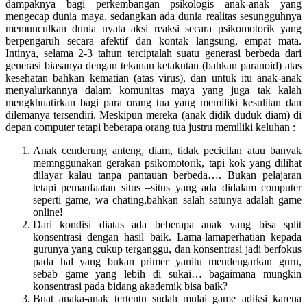
dampaknya bagi perkembangan psikologis anak-anak yang
mengecap dunia maya, sedangkan ada dunia realitas sesungguhnya
memunculkan dunia nyata aksi reaksi secara psikomotorik yang
berpengaruh secara afektif dan kontak langsung, empat mata.
Intinya, selama 2-3 tahun terciptalah suatu generasi berbeda dari
generasi biasanya dengan tekanan ketakutan (bahkan paranoid) atas
kesehatan bahkan kematian (atas virus), dan untuk itu anak-anak
menyalurkannya dalam komunitas maya yang juga tak kalah
mengkhuatirkan bagi para orang tua yang memiliki kesulitan dan
dilemanya tersendiri. Meskipun mereka (anak didik duduk diam) di
depan computer tetapi beberapa orang tua justru memiliki keluhan :
Anak cenderung anteng, diam, tidak pecicilan atau banyak
memnggunakan gerakan psikomotorik, tapi kok yang dilihat
dilayar kalau tanpa pantauan berbeda…. Bukan pelajaran
tetapi pemanfaatan situs –situs yang ada didalam computer
seperti game, wa chating,bahkan salah satunya adalah game
online
!
Dari kondisi diatas ada beberapa anak yang bisa split
konsentrasi dengan hasil baik. Lama-lamaperhatian kepada
gurunya yang cukup terganggu, dan konsentrasi jadi berfokus
pada hal yang bukan primer yanitu mendengarkan guru,
sebab game yang lebih di sukai… bagaimana mungkin
konsentrasi pada bidang akademik bisa baik?
Buat anaka-anak tertentu sudah mulai game adiksi karena