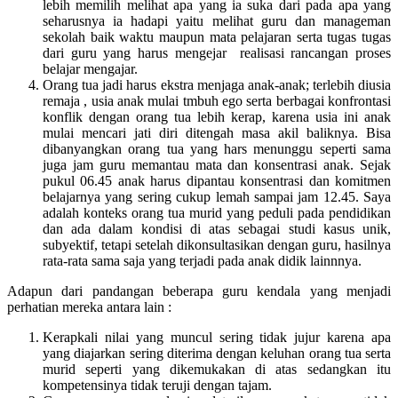
lebih memilih melihat apa yang ia suka dari pada apa yang
seharusnya ia hadapi yaitu melihat guru dan manageman
sekolah baik waktu maupun mata pelajaran serta tugas tugas
dari guru yang harus mengejar realisasi rancangan proses
belajar mengajar.
Orang tua jadi harus ekstra menjaga anak-anak; terlebih diusia
remaja , usia anak mulai tmbuh ego serta berbagai konfrontasi
konflik dengan orang tua lebih kerap, karena usia ini anak
mulai mencari jati diri ditengah masa akil baliknya. Bisa
dibanyangkan orang tua yang hars menunggu seperti sama
juga jam guru memantau mata dan konsentrasi anak. Sejak
pukul 06.45 anak harus dipantau konsentrasi dan komitmen
belajarnya yang sering cukup lemah sampai jam 12.45. Saya
adalah konteks orang tua murid yang peduli pada pendidikan
dan ada dalam kondisi di atas sebagai studi kasus unik,
subyektif, tetapi setelah dikonsultasikan dengan guru, hasilnya
rata-rata sama saja yang terjadi pada anak didik lainnnya.
Adapun dari pandangan beberapa guru kendala yang menjadi
perhatian mereka antara lain :
Kerapkali nilai yang muncul sering tidak jujur karena apa
yang diajarkan sering diterima dengan keluhan orang tua serta
murid seperti yang dikemukakan di atas sedangkan itu
kompetensinya tidak teruji dengan tajam.