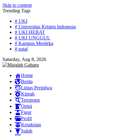
Skip to content
Trending Tags
# UKI
# Universitas Kristen Indonesia
# UKI HEBAT
# UKI UNGGUL
# Kampus Merdeka
# natal
Saturday, Aug 8, 2026
Home
Berita
Lintas Peristiwa
Kiprah
Teropong
Opini
Figur
Profil
Kesaksian
Suluh