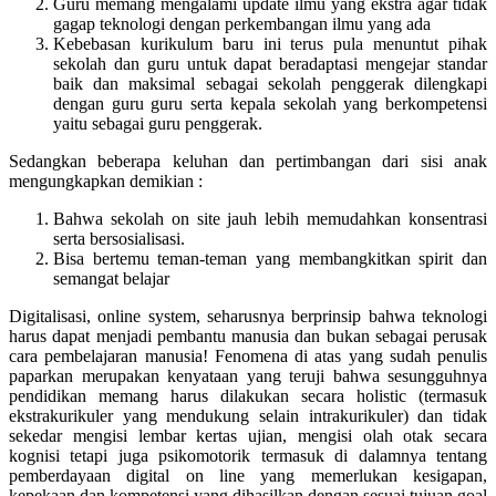
Guru memang mengalami update ilmu yang ekstra agar tidak
gagap teknologi dengan perkembangan ilmu yang ada
Kebebasan kurikulum baru ini terus pula menuntut pihak
sekolah dan guru untuk dapat beradaptasi mengejar standar
baik dan maksimal sebagai sekolah penggerak dilengkapi
dengan guru guru serta kepala sekolah yang berkompetensi
yaitu sebagai guru penggerak.
Sedangkan beberapa keluhan dan pertimbangan dari sisi anak
mengungkapkan demikian :
Bahwa sekolah on site jauh lebih memudahkan konsentrasi
serta bersosialisasi.
Bisa bertemu teman-teman yang membangkitkan spirit dan
semangat belajar
Digitalisasi, online system, seharusnya berprinsip bahwa teknologi
harus dapat menjadi pembantu manusia dan bukan sebagai perusak
cara pembelajaran manusia! Fenomena di atas yang sudah penulis
paparkan merupakan kenyataan yang teruji bahwa sesungguhnya
pendidikan memang harus dilakukan secara holistic (termasuk
ekstrakurikuler yang mendukung selain intrakurikuler) dan tidak
sekedar mengisi lembar kertas ujian, mengisi olah otak secara
kognisi tetapi juga psikomotorik termasuk di dalamnya tentang
pemberdayaan digital on line yang memerlukan kesigapan,
kepekaan dan kompetensi yang dihasilkan dengan sesuai tujuan goal