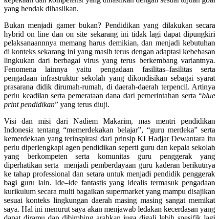
yang hendak dihasilkan.
Bukan menjadi gamer bukan? Pendidikan yang dilakukan secara
hybrid on line dan on site sekarang ini tidak lagi dapat dipungkiri
pelaksanaannnya memang harus demikian, dan menjadi kebutuhan
di konteks sekarang ini yang masih terus dengan adaptasi kebebasan
lingkukan dari berbagai virus yang terus berkembang variantnya.
Fenomena lainnya yaitu pengadaan fasilitas–fasilitas serta
pengadaan infrastruktur sekolah yang dikondisikan sebagai syarat
prasarana didik dirumah-rumah, di daerah-daerah terpencil. Artinya
perlu keadilan serta pemerataan dana dari pemerintahan serta “
blue
print pendidikan
” yang terus diuji.
Visi dan misi dari Nadiem Makarim, mas mentri pendidikan
Indonesia tentang “memerdekakan belajar”, “guru merdeka” serta
kemerdekaan yang terinspirasi dari prinsip KI Hadjar Dewantara itu
perlu diperlengkapi agen pendidikan seperti guru dan kepala sekolah
yang berkompeten serta komunitas guru penggerak yang
diperhatikan serta menjadi pemberdayaan guru kaderan berikutnya
ke tahap professional dan setara untuk menjadi pendidik penggerak
bagi guru lain. Ide–ide fantastis yang idealis termasuk pengadaan
kurikulum secara multi bagaikan supermarket yang mampu disajikan
sesuai konteks lingkungan daerah masing masing sangat memikat
saya. Hal ini menurut saya akan menjawab ledakan kecerdasan yang
dapat diramu dan dibimbing arahkan juga digali lebih spesifik lagi