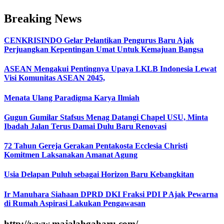
Breaking News
CENKRISINDO Gelar Pelantikan Pengurus Baru Ajak
Perjuangkan Kepentingan Umat Untuk Kemajuan Bangsa
ASEAN Mengakui Pentingnya Upaya LKLB Indonesia Lewat
Visi Komunitas ASEAN 2045,
Menata Ulang Paradigma Karya Ilmiah
Gugun Gumilar Stafsus Menag Datangi Chapel USU, Minta
Ibadah Jalan Terus Damai Dulu Baru Renovasi
72 Tahun Gereja Gerakan Pentakosta Ecclesia Christi
Komitmen Laksanakan Amanat Agung
Usia Delapan Puluh sebagai Horizon Baru Kebangkitan
Ir Manuhara Siahaan DPRD DKI Fraksi PDI P Ajak Pewarna
di Rumah Aspirasi Lakukan Pengawasan
http://www.majalahgaharu.com/