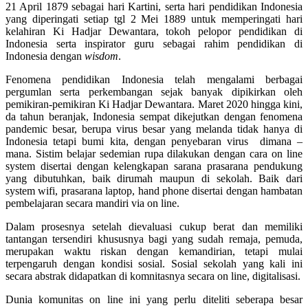
21 April 1879 sebagai hari Kartini, serta hari pendidikan Indonesia
yang diperingati setiap tgl 2 Mei 1889 untuk memperingati hari
kelahiran Ki Hadjar Dewantara, tokoh pelopor pendidikan di
Indonesia serta inspirator guru sebagai rahim pendidikan di
Indonesia dengan
wisdom
.
Fenomena pendidikan Indonesia telah mengalami berbagai
pergumlan serta perkembangan sejak banyak dipikirkan oleh
pemikiran-pemikiran Ki Hadjar Dewantara. Maret 2020 hingga kini,
da tahun beranjak, Indonesia sempat dikejutkan dengan fenomena
pandemic besar, berupa virus besar yang melanda tidak hanya di
Indonesia tetapi bumi kita, dengan penyebaran virus dimana –
mana. Sistim belajar sedemian rupa dilakukan dengan cara on line
system disertai dengan kelengkapan sarana prasarana pendukung
yang dibutuhkan, baik dirumah maupun di sekolah. Baik dari
system wifi, prasarana laptop, hand phone disertai dengan hambatan
pembelajaran secara mandiri via on line.
Dalam prosesnya setelah dievaluasi cukup berat dan memiliki
tantangan tersendiri khususnya bagi yang sudah remaja, pemuda,
merupakan waktu riskan dengan kemandirian, tetapi mulai
terpengaruh dengan kondisi sosial. Sosial sekolah yang kali ini
secara abstrak didapatkan di komnitasnya secara on line, digitalisasi.
Dunia komunitas on line ini yang perlu diteliti seberapa besar