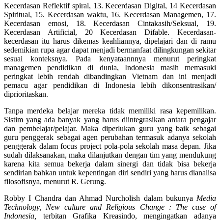
Kecerdasan Reflektif spiral, 13. Kecerdasan Digital, 14 Kecerdasan
Spiritual, 15. Kecerdasan waktu, 16. Kecerdasan Managemen, 17.
Kecerdasan emosi, 18. Kecerdasan Cintakasih/Seksual, 19.
Kecerdasan Artificial, 20 Kecerdasan Difable. Kecerdasan-
kecerdasan itu harus dikemas keahliannya, dipelajari dan di ramu
sedemikian rupa agar dapat menjadi bermanfaat dilingkungan sekitar
sesuai konteksnya. Pada kenyataannnya menurut peringkat
managemen pendidikan di dunia, Indonesia masih memasuki
peringkat lebih rendah dibandingkan Vietnam dan ini menjadi
pemacu agar pendidikan di Indonesia lebih dikonsentrasikan/
diprioritaskan.
Tanpa merdeka belajar mereka tidak memiliki rasa kepemilikan.
Sistim yang ada banyak yang harus diintegrasikan antara pengajar
dan pembelajar/pelajar. Maka diperlukan guru yang baik sebagai
guru penggerak sebagai agen perubahan termasuk adanya sekolah
penggerak dalam focus project pola-pola sekolah masa depan. Jika
sudah dilaksanakan, maka dilanjutkan dengan tim yang mendukung
karena kita semua bekerja dalam sinergi dan tidak bisa bekerja
sendirian bahkan untuk kepentingan diri sendiri yang harus dianalisa
filosofisnya, menurut R. Gerung.
Robby I Chandra dan Ahmad Nurcholish dalam bukunya
Media
Technology, New culture and Religious Change : The case of
Indonesia,
terbitan Grafika Kreasindo, mengingatkan adanya