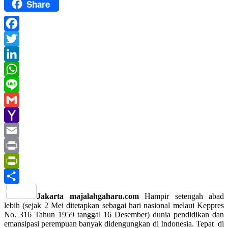
Share
Facebook
Twitter
LinkedIn
WhatsApp
Line
Gmail
Yahoo
Mail
Email
Print
PrintFriendly
Share
Jakarta majalahgaharu.com
Hampir setengah abad
lebih (sejak 2 Mei ditetapkan sebagai hari nasional melaui Keppres
No. 316 Tahun 1959 tanggal 16 Desember) dunia pendidikan dan
emansipasi perempuan banyak didengungkan di Indonesia. Tepat di