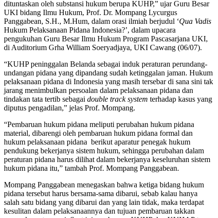
dituntaskan oleh substansi hukum berupa KUHP,” ujar Guru Besar
UKI bidang Ilmu Hukum, Prof. Dr. Mompang Lycurgus
Panggabean, S.H., M.Hum, dalam orasi ilmiah berjudul ‘
Qua Vadis
Hukum Pelaksanaan Pidana Indonesia?’, dalam upacara
pengukuhan Guru Besar Ilmu Hukum Program Pascasarjana UKI,
di Auditorium Grha William Soeryadjaya, UKI Cawang (06/07).
“KUHP peninggalan Belanda sebagai induk peraturan perundang-
undangan pidana yang dipandang sudah ketinggalan jaman. Hukum
pelaksanaan pidana di Indonesia yang masih tersebar di sana sini tak
jarang menimbulkan persoalan dalam pelaksanaan pidana dan
tindakan tata tertib sebagai
double track system
terhadap kasus yang
diputus pengadilan,” jelas Prof. Mompang.
“Pembaruan hukum pidana meliputi perubahan hukum pidana
material, dibarengi oleh pembaruan hukum pidana formal dan
hukum pelaksanaan pidana berikut aparatur penegak hukum
pendukung bekerjanya sistem hukum, sehingga perubahan dalam
peraturan pidana harus dilihat dalam bekerjanya keseluruhan sistem
hukum pidana itu,” tambah Prof. Mompang Panggabean.
Mompang Panggabean menegaskan bahwa ketiga bidang hukum
pidana tersebut harus bersama-sama dibarui, sebab kalau hanya
salah satu bidang yang dibarui dan yang lain tidak, maka terdapat
kesulitan dalam pelaksanaannya dan tujuan pembaruan takkan