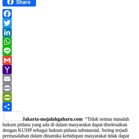
Share
Facebook
Twitter
LinkedIn
WhatsApp
Line
Gmail
Yahoo
Mail
Email
Print
PrintFriendly
Share
Jakarta-majalahgaharu.com
“Tidak semua masalah
hukum pidana yang ada di dalam masyarakat dapat diselesaikan
dengan KUHP sebagai hukum pidana substansial. Sering terjadi
permasalahan dalam dinamika kehidupan masyarakat tidak dapat