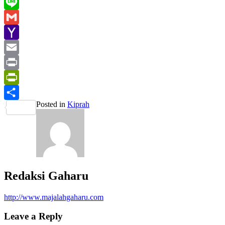
WhatsApp
Line
Gmail
Yahoo
Mail
Email
Print
PrintFriendly
Posted in
Kiprah
Share
Redaksi Gaharu
http://www.majalahgaharu.com
Leave a Reply