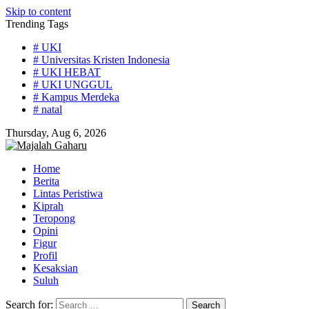
Skip to content
Trending Tags
# UKI
# Universitas Kristen Indonesia
# UKI HEBAT
# UKI UNGGUL
# Kampus Merdeka
# natal
Thursday, Aug 6, 2026
Home
Berita
Lintas Peristiwa
Kiprah
Teropong
Opini
Figur
Profil
Kesaksian
Suluh
Search for: