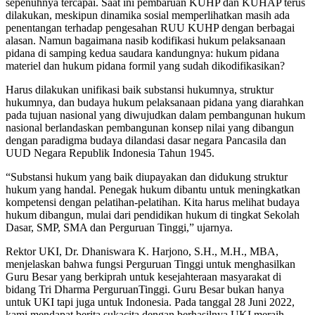
sepenuhnya tercapai. Saat ini pembaruan KUHP dan KUHAP terus
dilakukan, meskipun dinamika sosial memperlihatkan masih ada
penentangan terhadap pengesahan RUU KUHP dengan berbagai
alasan. Namun bagaimana nasib kodifikasi hukum pelaksanaan
pidana di samping kedua saudara kandungnya: hukum pidana
materiel dan hukum pidana formil yang sudah dikodifikasikan?
Harus dilakukan unifikasi baik substansi hukumnya, struktur
hukumnya, dan budaya hukum pelaksanaan pidana yang diarahkan
pada tujuan nasional yang diwujudkan dalam pembangunan hukum
nasional berlandaskan pembangunan konsep nilai yang dibangun
dengan paradigma budaya dilandasi dasar negara Pancasila dan
UUD Negara Republik Indonesia Tahun 1945.
“Substansi hukum yang baik diupayakan dan didukung struktur
hukum yang handal. Penegak hukum dibantu untuk meningkatkan
kompetensi dengan pelatihan-pelatihan. Kita harus melihat budaya
hukum dibangun, mulai dari pendidikan hukum di tingkat Sekolah
Dasar, SMP, SMA dan Perguruan Tinggi,” ujarnya.
Rektor UKI, Dr. Dhaniswara K. Harjono, S.H., M.H., MBA,
menjelaskan bahwa fungsi Perguruan Tinggi untuk menghasilkan
Guru Besar yang berkiprah untuk kesejahteraan masyarakat di
bidang Tri Dharma PerguruanTinggi. Guru Besar bukan hanya
untuk UKI tapi juga untuk Indonesia. Pada tanggal 28 Juni 2022,
kami mendapat berita sukacita dengan berhasilnya UKI meraih