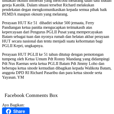
tindakan oknum intoleran yang mencoba melarang salah satu ibadah
gereja Katolik. Dalam situasi tersebut Richard melakukan
pendekatan degan mengkomunikasikan kepada semua pihak baik
PEMDA maupun oknum yang melarang.
Perayaan HUT Ke 51 dihadiri sekitar 500 jemaata, Ferry
Pandiangan ketua panitia mengucapkan terimakasih atas
kepercayaan dari Pengurus PGLII Pusat yang mempercayakan
Batam sebagai tuan dan nyonya rumah dan helatan akbar perayaan
HUT secara nasional dan tentu menjadi suatu kehormatan bagi
PGLII Kepri, ungkapnya.
Perayaan HUT PGLII ke 51 tahun ditutup dengan pemotongan
tumpeng oleh Ketua Umum Pdt Ronny Mandang yang didampingi
Pdt Nus Raemas serta ketua PGLII Batam Pdt Jimmy Loho dan
beberapa ketua sinode kemudian dibagikan kepada Walikota Batam,
anggota DPD RI Richard Pasaribu dan para ketua sinode serta
Yayasan. YM
Facebook Comments Box
Ayo Bagikan:
Share