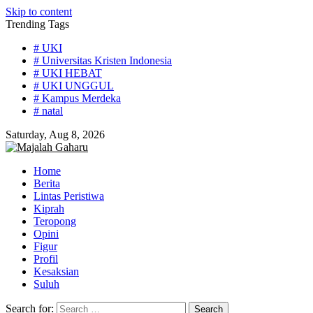
Skip to content
Trending Tags
# UKI
# Universitas Kristen Indonesia
# UKI HEBAT
# UKI UNGGUL
# Kampus Merdeka
# natal
Saturday, Aug 8, 2026
Home
Berita
Lintas Peristiwa
Kiprah
Teropong
Opini
Figur
Profil
Kesaksian
Suluh
Search for: