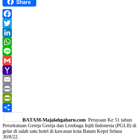
Share
Facebook
Twitter
LinkedIn
WhatsApp
Line
Gmail
Yahoo
Mail
Email
Print
PrintFriendly
Share
BATAM-Majalahgaharu.com
Perayaan Ke 51 tahun
Persekutuan Gereja Gereja dan Lembaga Injili Indonesia (PGLII) di
gelar di salah satu hotel di kawasan kota Batam Kepri Selasa
30/8/22.