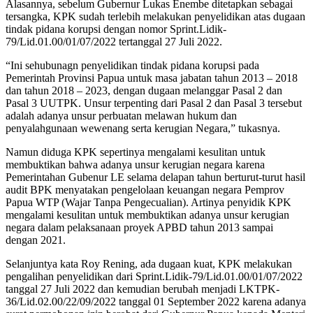
Alasannya, sebelum Gubernur Lukas Enembe ditetapkan sebagai
tersangka, KPK sudah terlebih melakukan penyelidikan atas dugaan
tindak pidana korupsi dengan nomor Sprint.Lidik-
79/Lid.01.00/01/07/2022 tertanggal 27 Juli 2022.
“Ini sehubunagn penyelidikan tindak pidana korupsi pada
Pemerintah Provinsi Papua untuk masa jabatan tahun 2013 – 2018
dan tahun 2018 – 2023, dengan dugaan melanggar Pasal 2 dan
Pasal 3 UUTPK. Unsur terpenting dari Pasal 2 dan Pasal 3 tersebut
adalah adanya unsur perbuatan melawan hukum dan
penyalahgunaan wewenang serta kerugian Negara,” tukasnya.
Namun diduga KPK sepertinya mengalami kesulitan untuk
membuktikan bahwa adanya unsur kerugian negara karena
Pemerintahan Gubenur LE selama delapan tahun berturut-turut hasil
audit BPK menyatakan pengelolaan keuangan negara Pemprov
Papua WTP (Wajar Tanpa Pengecualian). Artinya penyidik KPK
mengalami kesulitan untuk membuktikan adanya unsur kerugian
negara dalam pelaksanaan proyek APBD tahun 2013 sampai
dengan 2021.
Selanjuntya kata Roy Rening, ada dugaan kuat, KPK melakukan
pengalihan penyelidikan dari Sprint.Lidik-79/Lid.01.00/01/07/2022
tanggal 27 Juli 2022 dan kemudian berubah menjadi LKTPK-
36/Lid.02.00/22/09/2022 tanggal 01 September 2022 karena adanya