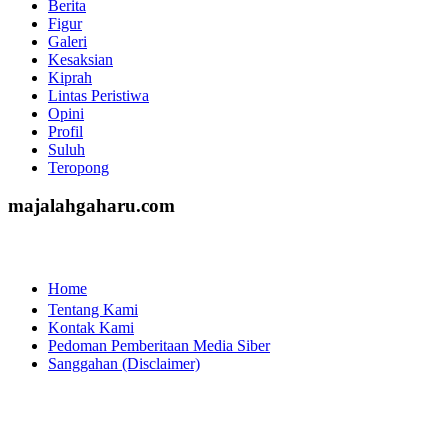
Berita
Figur
Galeri
Kesaksian
Kiprah
Lintas Peristiwa
Opini
Profil
Suluh
Teropong
majalahgaharu.com
Home
Tentang Kami
Kontak Kami
Pedoman Pemberitaan Media Siber
Sanggahan (Disclaimer)