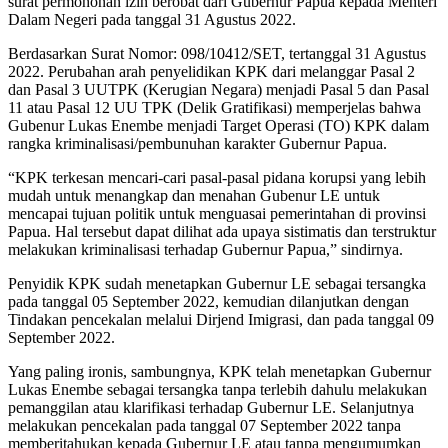
surat permohonan izin berobat dari Gubernur Papua kepada Menteri
Dalam Negeri pada tanggal 31 Agustus 2022.
Berdasarkan Surat Nomor: 098/10412/SET, tertanggal 31 Agustus
2022. Perubahan arah penyelidikan KPK dari melanggar Pasal 2
dan Pasal 3 UUTPK (Kerugian Negara) menjadi Pasal 5 dan Pasal
11 atau Pasal 12 UU TPK (Delik Gratifikasi) memperjelas bahwa
Gubenur Lukas Enembe menjadi Target Operasi (TO) KPK dalam
rangka kriminalisasi/pembunuhan karakter Gubernur Papua.
“KPK terkesan mencari-cari pasal-pasal pidana korupsi yang lebih
mudah untuk menangkap dan menahan Gubenur LE untuk
mencapai tujuan politik untuk menguasai pemerintahan di provinsi
Papua. Hal tersebut dapat dilihat ada upaya sistimatis dan terstruktur
melakukan kriminalisasi terhadap Gubernur Papua,” sindirnya.
Penyidik KPK sudah menetapkan Gubernur LE sebagai tersangka
pada tanggal 05 September 2022, kemudian dilanjutkan dengan
Tindakan pencekalan melalui Dirjend Imigrasi, dan pada tanggal 09
September 2022.
Yang paling ironis, sambungnya, KPK telah menetapkan Gubernur
Lukas Enembe sebagai tersangka tanpa terlebih dahulu melakukan
pemanggilan atau klarifikasi terhadap Gubernur LE. Selanjutnya
melakukan pencekalan pada tanggal 07 September 2022 tanpa
memberitahukan kepada Gubernur LE atau tanpa mengumumkan