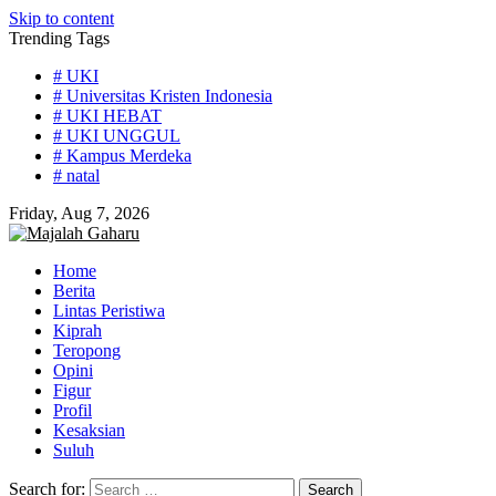
Skip to content
Trending Tags
# UKI
# Universitas Kristen Indonesia
# UKI HEBAT
# UKI UNGGUL
# Kampus Merdeka
# natal
Friday, Aug 7, 2026
Home
Berita
Lintas Peristiwa
Kiprah
Teropong
Opini
Figur
Profil
Kesaksian
Suluh
Search for: