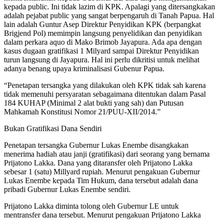
kepada public. Ini tidak lazim di KPK. Apalagi yang ditersangkakan
adalah pejabat public yang sangat berpengaruh di Tanah Papua. Hal
lain adalah Guntur Asep Direktur Penyidikan KPK (berpangkat
Brigjend Pol) memimpin langsung penyelidikan dan penyidikan
dalam perkara aquo di Mako Brimob Jayapura. Ada apa dengan
kasus dugaan gratifikasi 1 Milyard sampai Direktur Penyidikan
turun langsung di Jayapura. Hal ini perlu dikritisi untuk melihat
adanya benang upaya kriminalisasi Gubenur Papua.
“Penetapan tersangka yang dilakukan oleh KPK tidak sah karena
tidak memenuhi persyaratan sebagaimana ditentukan dalam Pasal
184 KUHAP (Minimal 2 alat bukti yang sah) dan Putusan
Mahkamah Konstitusi Nomor 21/PUU-XII/2014.”
Bukan Gratifikasi Dana Sendiri
Penetapan tersangka Gubernur Lukas Enembe disangkakan
menerima hadiah atau janji (gratifikasi) dari seorang yang bernama
Prijatono Lakka. Dana yang ditaransfer oleh Prijatono Lakka
sebesar 1 (satu) Millyard rupiah. Menurut pengakuan Gubernur
Lukas Enembe kepada Tim Hukum, dana tersebut adalah dana
pribadi Gubernur Lukas Enembe sendiri.
Prijatono Lakka diminta tolong oleh Gubernur LE untuk
mentransfer dana tersebut. Menurut pengakuan Prijatono Lakka