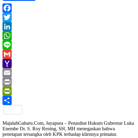
Facebook
Twitter
LinkedIn
WhatsApp
Line
Gmail
Yahoo
Mail
Email
Print
PrintFriendly
Share
MajalahGaharu.Com, Jayapura – Penasihat Hukum Gubernur Luka
Enembe Dr. S. Roy Rening, SH, MH menegaskan bahwa
penetapan tersangka oleh KPK terhadap kliennya primatur.