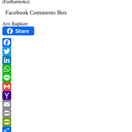
(Endharmoko)
Facebook Comments Box
Ayo Bagikan:
Share
Facebook
Twitter
LinkedIn
WhatsApp
Line
Gmail
Yahoo
Mail
Email
Print
PrintFriendly