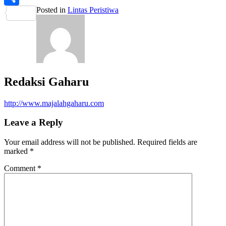
Posted in
Lintas Peristiwa
Share
Redaksi Gaharu
http://www.majalahgaharu.com
Leave a Reply
Your email address will not be published.
Required fields are
marked
*
Comment
*