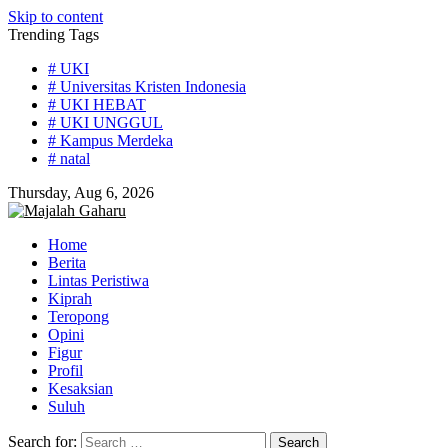
Skip to content
Trending Tags
# UKI
# Universitas Kristen Indonesia
# UKI HEBAT
# UKI UNGGUL
# Kampus Merdeka
# natal
Thursday, Aug 6, 2026
Home
Berita
Lintas Peristiwa
Kiprah
Teropong
Opini
Figur
Profil
Kesaksian
Suluh
Search for: