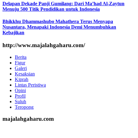
Delapan Dekade Panji Gumilang: Dari Ma’had Al-Zaytun
Menuju 500 Titik Pendidikan untuk Indonesia
Bhikkhu Dhammashubo Mahathera Terus Menyapa
Nusantara, Menapaki Indonesia Demi Menumbuhkan
Kebajikan
http://www.majalahgaharu.com/
Berita
Figur
Galeri
Kesaksian
Kiprah
Lintas Peristiwa
Opini
Profil
Suluh
Teropong
majalahgaharu.com