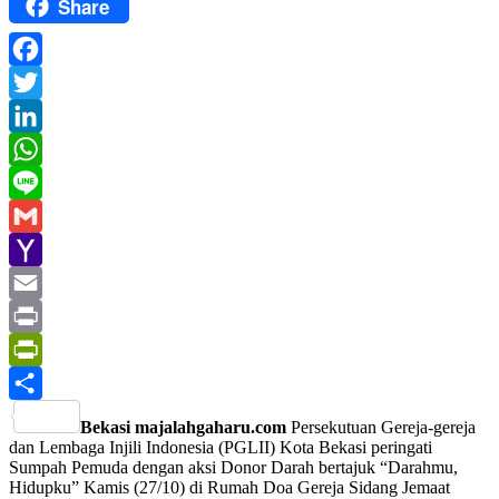
Share
Facebook
Twitter
LinkedIn
WhatsApp
Line
Gmail
Yahoo
Mail
Email
Print
PrintFriendly
Share
Bekasi majalahgaharu.com
Persekutuan Gereja-gereja
dan Lembaga Injili Indonesia (PGLII) Kota Bekasi peringati
Sumpah Pemuda dengan aksi Donor Darah bertajuk “Darahmu,
Hidupku” Kamis (27/10) di Rumah Doa Gereja Sidang Jemaat