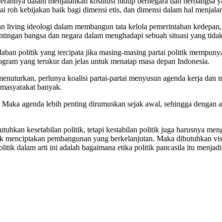
i perannya dalam menjalankan kostitusi hidup bernegara dan berbangsa 
i roh kebijakan baik bagi dimensi etis, dan dimensi dalam hal menjala
n living ideologi dalam membangun tata kelola pemerintahan kedepan, saa
pentingan bangsa dan negara dalam menghadapi sebuah situasi yang tida
ban politik yang tercipata jika masing-masing partai politik mempuny
ogram yang terukur dan jelas untuk menatap masa depan Indonesia.
enuturkan, perlunya koalisi partai-partai menyusun agenda kerja dan 
 masyarakat banyak.
. Maka agenda lebih penting dirumuskan sejak awal, sehingga dengan ag
tuhkan kesetabilan politik, tetapi kestabilan politik juga harusnya m
uk menciptakan pembangunan yang berkelanjutan. Maka dibutuhkan vis
itik dalam arti ini adalah bagaimana etika politik pancasila itu menjad