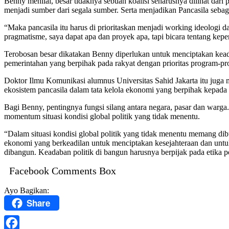
Benny menilai, besar tidaknya sebuah koalisi seharusnya dilihat dar
menjadi sumber dari segala sumber. Serta menjadikan Pancasila sebaga
“Maka pancasila itu harus di prioritaskan menjadi working ideologi da
pragmatisme, saya dapat apa dan proyek apa, tapi bicara tentang ke
Terobosan besar dikatakan Benny diperlukan untuk menciptakan keada
pemerintahan yang berpihak pada rakyat dengan prioritas program-pr
Doktor Ilmu Komunikasi alumnus Universitas Sahid Jakarta itu juga m
ekosistem pancasila dalam tata kelola ekonomi yang berpihak kepada
Bagi Benny, pentingnya fungsi silang antara negara, pasar dan warga
momentum situasi kondisi global politik yang tidak menentu.
“Dalam situasi kondisi global politik yang tidak menentu memang dibu
ekonomi yang berkeadilan untuk menciptakan kesejahteraan dan unt
dibangun. Keadaban politik di bangun harusnya berpijak pada etika pol
Facebook Comments Box
Ayo Bagikan:
Share