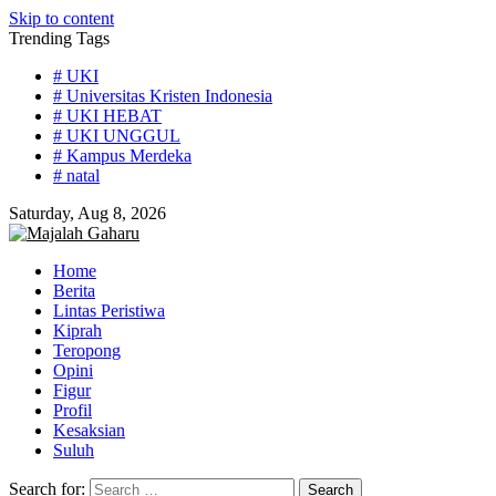
Skip to content
Trending Tags
# UKI
# Universitas Kristen Indonesia
# UKI HEBAT
# UKI UNGGUL
# Kampus Merdeka
# natal
Saturday, Aug 8, 2026
Home
Berita
Lintas Peristiwa
Kiprah
Teropong
Opini
Figur
Profil
Kesaksian
Suluh
Search for: