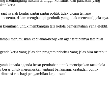
yang menjungjung hukum tertinggi, konstitusi dan pancasila yang
nkan kerja.
t nyalah koalisi partai-partai politik tidak bicara tentang
k menentu, dalam menghadapi geolotik yang tidak menentu”, jelasnya.
ai komitmen untuk membangun tata kelola pemerintahan yang efektif,
mampu merumuskan kebijakan-kebijakan agar terciptanya tata nilai
enda kerja yang jelas dan program prioritas yang jelas bisa merebut
engarah kepada agenda besar perubahan untuk menciptakan tatakelola
i besar untuk merumuskan tentang bagaimana keabadan politik
i dimensi etis bagi pengambilan keputusan”.