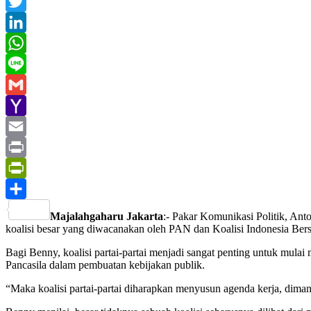
Facebook
Twitter
LinkedIn
WhatsApp
Line
Gmail
Yahoo
Mail
Email
Print
PrintFriendly
Share
Majalahgaharu Jakarta
:- Pakar Komunikasi Politik, Anto
koalisi besar yang diwacanakan oleh PAN dan Koalisi Indonesia Bers
Bagi Benny, koalisi partai-partai menjadi sangat penting untuk mula
Pancasila dalam pembuatan kebijakan publik.
“Maka koalisi partai-partai diharapkan menyusun agenda kerja, diman