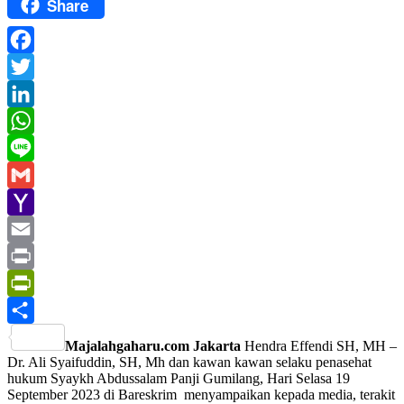
Share
Facebook
Twitter
LinkedIn
WhatsApp
Line
Gmail
Yahoo
Mail
Email
Print
PrintFriendly
Share
Majalahgaharu.com Jakarta
Hendra Effendi SH, MH –
Dr. Ali Syaifuddin, SH, Mh dan kawan kawan selaku penasehat
hukum Syaykh Abdussalam Panji Gumilang, Hari Selasa 19
September 2023 di Bareskrim menyampaikan kepada media, terakit