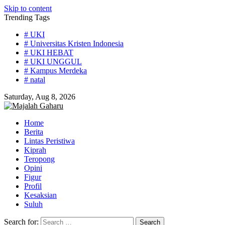
Skip to content
Trending Tags
# UKI
# Universitas Kristen Indonesia
# UKI HEBAT
# UKI UNGGUL
# Kampus Merdeka
# natal
Saturday, Aug 8, 2026
Home
Berita
Lintas Peristiwa
Kiprah
Teropong
Opini
Figur
Profil
Kesaksian
Suluh
Search for: