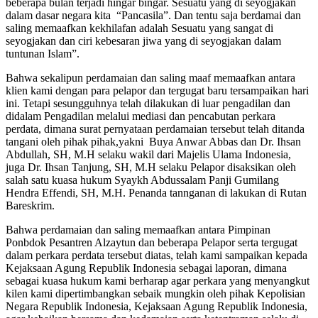
beberapa bulan terjadi hingar bingar. Sesuatu yang di seyogjakan
dalam dasar negara kita “Pancasila”. Dan tentu saja berdamai dan
saling memaafkan kekhilafan adalah Sesuatu yang sangat di
seyogjakan dan ciri kebesaran jiwa yang di seyogjakan dalam
tuntunan Islam”.
Bahwa sekalipun perdamaian dan saling maaf memaafkan antara
klien kami dengan para pelapor dan tergugat baru tersampaikan hari
ini. Tetapi sesungguhnya telah dilakukan di luar pengadilan dan
didalam Pengadilan melalui mediasi dan pencabutan perkara
perdata, dimana surat pernyataan perdamaian tersebut telah ditanda
tangani oleh pihak pihak,yakni Buya Anwar Abbas dan Dr. Ihsan
Abdullah, SH, M.H selaku wakil dari Majelis Ulama Indonesia,
juga Dr. Ihsan Tanjung, SH, M.H selaku Pelapor disaksikan oleh
salah satu kuasa hukum Syaykh Abdussalam Panji Gumilang
Hendra Effendi, SH, M.H. Penanda tannganan di lakukan di Rutan
Bareskrim.
Bahwa perdamaian dan saling memaafkan antara Pimpinan
Ponbdok Pesantren Alzaytun dan beberapa Pelapor serta tergugat
dalam perkara perdata tersebut diatas, telah kami sampaikan kepada
Kejaksaan Agung Republik Indonesia sebagai laporan, dimana
sebagai kuasa hukum kami berharap agar perkara yang menyangkut
kilen kami dipertimbangkan sebaik mungkin oleh pihak Kepolisian
Negara Republik Indonesia, Kejaksaan Agung Republik Indonesia,