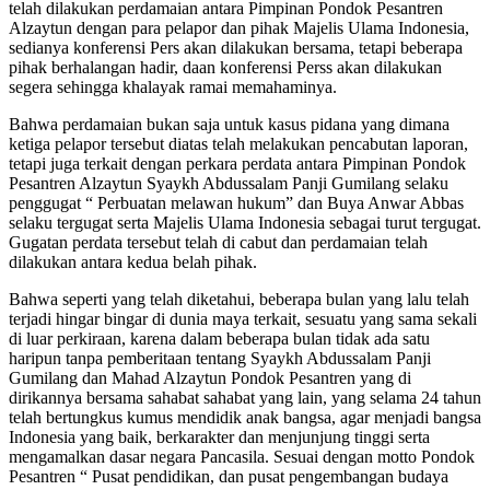
telah dilakukan perdamaian antara Pimpinan Pondok Pesantren
Alzaytun dengan para pelapor dan pihak Majelis Ulama Indonesia,
sedianya konferensi Pers akan dilakukan bersama, tetapi beberapa
pihak berhalangan hadir, daan konferensi Perss akan dilakukan
segera sehingga khalayak ramai memahaminya.
Bahwa perdamaian bukan saja untuk kasus pidana yang dimana
ketiga pelapor tersebut diatas telah melakukan pencabutan laporan,
tetapi juga terkait dengan perkara perdata antara Pimpinan Pondok
Pesantren Alzaytun Syaykh Abdussalam Panji Gumilang selaku
penggugat “ Perbuatan melawan hukum” dan Buya Anwar Abbas
selaku tergugat serta Majelis Ulama Indonesia sebagai turut tergugat.
Gugatan perdata tersebut telah di cabut dan perdamaian telah
dilakukan antara kedua belah pihak.
Bahwa seperti yang telah diketahui, beberapa bulan yang lalu telah
terjadi hingar bingar di dunia maya terkait, sesuatu yang sama sekali
di luar perkiraan, karena dalam beberapa bulan tidak ada satu
haripun tanpa pemberitaan tentang Syaykh Abdussalam Panji
Gumilang dan Mahad Alzaytun Pondok Pesantren yang di
dirikannya bersama sahabat sahabat yang lain, yang selama 24 tahun
telah bertungkus kumus mendidik anak bangsa, agar menjadi bangsa
Indonesia yang baik, berkarakter dan menjunjung tinggi serta
mengamalkan dasar negara Pancasila. Sesuai dengan motto Pondok
Pesantren “ Pusat pendidikan, dan pusat pengembangan budaya