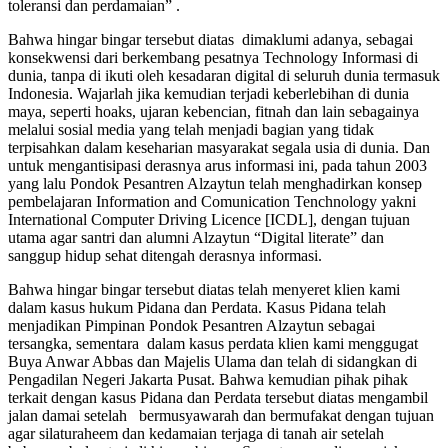
toleransi dan perdamaian” .
Bahwa hingar bingar tersebut diatas dimaklumi adanya, sebagai
konsekwensi dari berkembang pesatnya Technology Informasi di
dunia, tanpa di ikuti oleh kesadaran digital di seluruh dunia termasuk
Indonesia. Wajarlah jika kemudian terjadi keberlebihan di dunia
maya, seperti hoaks, ujaran kebencian, fitnah dan lain sebagainya
melalui sosial media yang telah menjadi bagian yang tidak
terpisahkan dalam keseharian masyarakat segala usia di dunia. Dan
untuk mengantisipasi derasnya arus informasi ini, pada tahun 2003
yang lalu Pondok Pesantren Alzaytun telah menghadirkan konsep
pembelajaran Information and Comunication Tenchnology yakni
International Computer Driving Licence [ICDL], dengan tujuan
utama agar santri dan alumni Alzaytun “Digital literate” dan
sanggup hidup sehat ditengah derasnya informasi.
Bahwa hingar bingar tersebut diatas telah menyeret klien kami
dalam kasus hukum Pidana dan Perdata. Kasus Pidana telah
menjadikan Pimpinan Pondok Pesantren Alzaytun sebagai
tersangka, sementara dalam kasus perdata klien kami menggugat
Buya Anwar Abbas dan Majelis Ulama dan telah di sidangkan di
Pengadilan Negeri Jakarta Pusat. Bahwa kemudian pihak pihak
terkait dengan kasus Pidana dan Perdata tersebut diatas mengambil
jalan damai setelah bermusyawarah dan bermufakat dengan tujuan
agar silaturaheem dan kedamaian terjaga di tanah air setelah