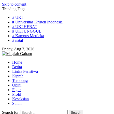
Skip to content
Trending Tags
# UKI
# Universitas Kristen Indonesia
# UKI HEBAT
# UKI UNGGUL
# Kampus Merdeka
# natal
Friday, Aug 7, 2026
Home
Berita
Lintas Peristiwa
Kiprah
Teropong
Opini
Figur
Profil
Kesaksian
Suluh
Search for: