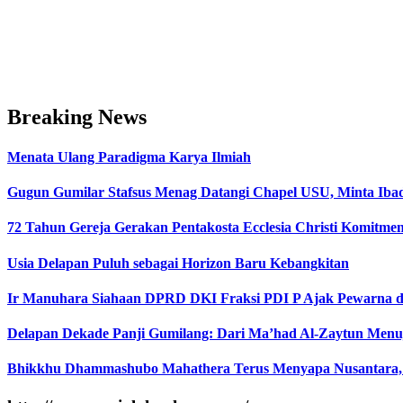
Breaking News
Menata Ulang Paradigma Karya Ilmiah
Gugun Gumilar Stafsus Menag Datangi Chapel USU, Minta Iba
72 Tahun Gereja Gerakan Pentakosta Ecclesia Christi Komit
Usia Delapan Puluh sebagai Horizon Baru Kebangkitan
Ir Manuhara Siahaan DPRD DKI Fraksi PDI P Ajak Pewarna d
Delapan Dekade Panji Gumilang: Dari Ma’had Al-Zaytun Menuj
Bhikkhu Dhammashubo Mahathera Terus Menyapa Nusantara,