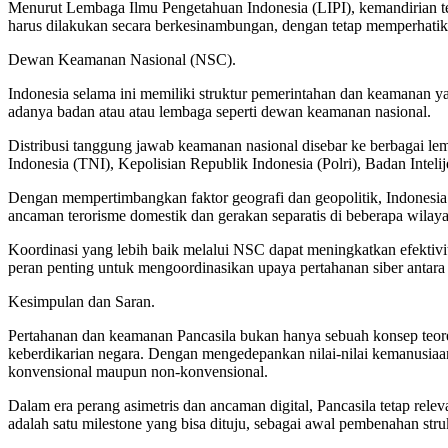
Menurut Lembaga Ilmu Pengetahuan Indonesia (LIPI), kemandirian tekn
harus dilakukan secara berkesinambungan, dengan tetap memperhatika
Dewan Keamanan Nasional (NSC).
Indonesia selama ini memiliki struktur pemerintahan dan keamanan ya
adanya badan atau atau lembaga seperti dewan keamanan nasional.
Distribusi tanggung jawab keamanan nasional disebar ke berbagai 
Indonesia (TNI), Kepolisian Republik Indonesia (Polri), Badan Inte
Dengan mempertimbangkan faktor geografi dan geopolitik, Indones
ancaman terorisme domestik dan gerakan separatis di beberapa wilaya
Koordinasi yang lebih baik melalui NSC dapat meningkatkan efektiv
peran penting untuk mengoordinasikan upaya pertahanan siber antara
Kesimpulan dan Saran.
Pertahanan dan keamanan Pancasila bukan hanya sebuah konsep teore
keberdikarian negara. Dengan mengedepankan nilai-nilai kemanusiaa
konvensional maupun non-konvensional.
Dalam era perang asimetris dan ancaman digital, Pancasila tetap r
adalah satu milestone yang bisa dituju, sebagai awal pembenahan st