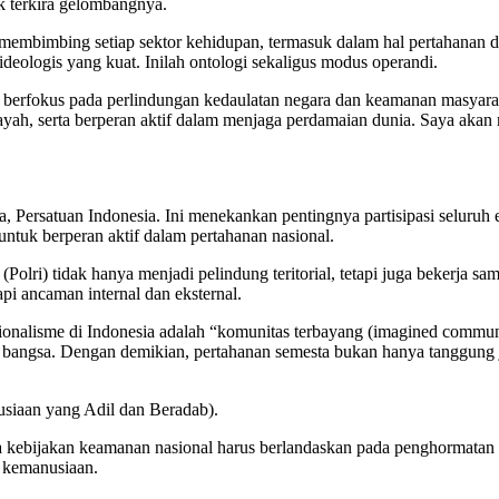
ak terkira gelombangnya.
 membimbing setiap sektor kehidupan, termasuk dalam hal pertahanan da
eologis yang kuat. Inilah ontologi sekaligus modus operandi.
 berfokus pada perlindungan kedaulatan negara dan keamanan masyaraka
wilayah, serta berperan aktif dalam menjaga perdamaian dunia. Saya ak
iga, Persatuan Indonesia. Ini menekankan pentingnya partisipasi selu
tuk berperan aktif dalam pertahanan nasional.
Polri) tidak hanya menjadi pelindung teritorial, tetapi juga bekerja s
pi ancaman internal dan eksternal.
nalisme di Indonesia adalah “komunitas terbayang (imagined communit
bangsa. Dengan demikian, pertahanan semesta bukan hanya tanggung ja
siaan yang Adil dan Beradab).
kebijakan keamanan nasional harus berlandaskan pada penghormatan te
p kemanusiaan.