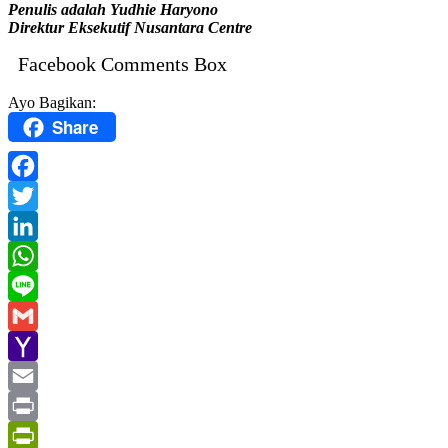
Penulis adalah Yudhie Haryono
Direktur Eksekutif Nusantara Centre
Facebook Comments Box
Ayo Bagikan:
Share
Facebook
Twitter
LinkedIn
WhatsApp
Line
Gmail
Yahoo
Mail
Email
Print