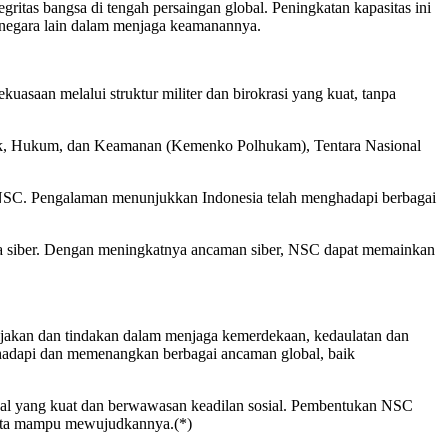
ritas bangsa di tengah persaingan global. Peningkatan kapasitas ini
a negara lain dalam menjaga keamanannya.
uasaan melalui struktur militer dan birokrasi yang kuat, tanpa
litik, Hukum, dan Keamanan (Kemenko Polhukam), Tentara Nasional
 NSC. Pengalaman menunjukkan Indonesia telah menghadapi berbagai
nia siber. Dengan meningkatnya ancaman siber, NSC dapat memainkan
ijakan dan tindakan dalam menjaga kemerdekaan, kedaulatan dan
nghadapi dan memenangkan berbagai ancaman global, baik
onal yang kuat dan berwawasan keadilan sosial. Pembentukan NSC
 kita mampu mewujudkannya.(*)