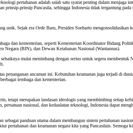
ologi pertahanan adalah salah satu syarat penting dalam menjaga integ
n prinsip-prinsip Pancasila, sehingga Indonesia tidak tergantung pad
ng unik. Sejak era Orde Baru, Presiden Soeharto mengonsolidasikan kek
lembaga dan kementerian, seperti Kementerian Koordinator Bidang Po
lijen Negara (BIN), dan Dewan Ketahanan Nasional (Wantannas).
ia sebaiknya mulai menimbang dengan serius untuk segera membentuk
h.
itas penanganan ancaman ini. Kebutuhan keamanan juga terjadi di du
 berbagai lembaga dan kementerian.
tis, tetapi merupakan landasan ideologis yang membimbing setiap keb
n, persatuan nasional, dan kedaulatan teknologi, Indonesia dapat me
elevan sebagai panduan utama dalam membangun sistem pertahanan nasi
ruktur pertahanan dan keamanan negara kita yang Pancasilais. Semoga