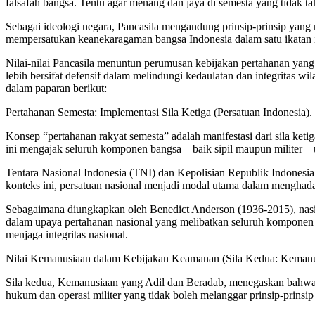
falsafah bangsa. Tentu agar menang dan jaya di semesta yang tidak t
Sebagai ideologi negara, Pancasila mengandung prinsip-prinsip yang
mempersatukan keanekaragaman bangsa Indonesia dalam satu ikatan id
Nilai-nilai Pancasila menuntun perumusan kebijakan pertahanan yang
lebih bersifat defensif dalam melindungi kedaulatan dan integritas 
dalam paparan berikut:
Pertahanan Semesta: Implementasi Sila Ketiga (Persatuan Indonesia).
Konsep “pertahanan rakyat semesta” adalah manifestasi dari sila ket
ini mengajak seluruh komponen bangsa—baik sipil maupun militer—un
Tentara Nasional Indonesia (TNI) dan Kepolisian Republik Indonesia (
konteks ini, persatuan nasional menjadi modal utama dalam menghada
Sebagaimana diungkapkan oleh Benedict Anderson (1936-2015), nasio
dalam upaya pertahanan nasional yang melibatkan seluruh komponen 
menjaga integritas nasional.
Nilai Kemanusiaan dalam Kebijakan Keamanan (Sila Kedua: Kemanu
Sila kedua, Kemanusiaan yang Adil dan Beradab, menegaskan bahwa 
hukum dan operasi militer yang tidak boleh melanggar prinsip-prinsi