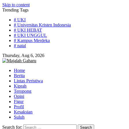
Skip to content
Trending Tags
# UKI
# Universitas Kristen Indonesia
# UKI HEBAT
# UKI UNGGUL
# Kampus Merdeka
# natal
Thursday, Aug 6, 2026
Home
Berita
Lintas Peristiwa
Kiprah
Teropong
Opini
Figur
Profil
Kesaksian
Suluh
Search for: