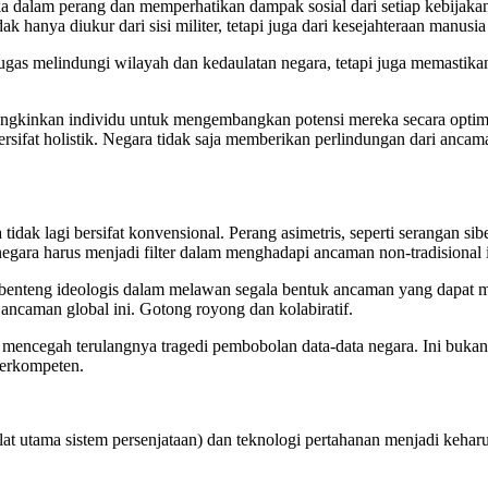
tika dalam perang dan memperhatikan dampak sosial dari setiap kebij
nya diukur dari sisi militer, tetapi juga dari kesejahteraan manusia 
ugas melindungi wilayah dan kedaulatan negara, tetapi juga memastik
ngkinkan individu untuk mengembangkan potensi mereka secara optima
rsifat holistik. Negara tidak saja memberikan perlindungan dari ancama
tidak lagi bersifat konvensional. Perang asimetris, seperti serangan sibe
negara harus menjadi filter dalam menghadapi ancaman non-tradisional i
benteng ideologis dalam melawan segala bentuk ancaman yang dapat mer
 ancaman global ini. Gotong royong dan kolabiratif.
cegah terulangnya tragedi pembobolan data-data negara. Ini bukan lag
 berkompeten.
lat utama sistem persenjataan) dan teknologi pertahanan menjadi keh