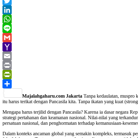
Facebook
Twitter
LinkedIn
WhatsApp
Line
Gmail
Yahoo
Mail
Email
Print
PrintFriendly
Share
Majalahgaharu.com Jakarta
Tanpa kedaulatan, muspro ke
itu harus terikat dengan Pancasila kita. Tanpa ikatan yang kuat (stro
Mengapa harus terjilid dengan Pancasila? Karena ia dasar negara Re
strategi pertahanan dan keamanan nasional. Nilai-nilai yang terkand
persatuan nasional, dan penghormatan terhadap kemanusiaan-kesemes
Dalam konteks ancaman global yang semakin kompleks, termasuk pera