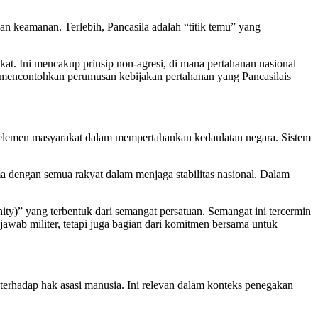
n keamanan. Terlebih, Pancasila adalah “titik temu” yang
t. Ini mencakup prinsip non-agresi, di mana pertahanan nasional
an mencontohkan perumusan kebijakan pertahanan yang Pancasilais
ruh elemen masyarakat dalam mempertahankan kedaulatan negara. Sistem
ama dengan semua rakyat dalam menjaga stabilitas nasional. Dalam
y)” yang terbentuk dari semangat persatuan. Semangat ini tercermin
wab militer, tetapi juga bagian dari komitmen bersama untuk
rhadap hak asasi manusia. Ini relevan dalam konteks penegakan