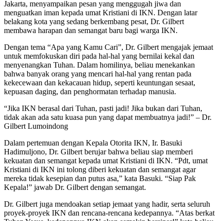
Jakarta, menyampaikan pesan yang menggugah jiwa dan
menguatkan iman kepada umat Kristiani di IKN. Dengan latar
belakang kota yang sedang berkembang pesat, Dr. Gilbert
membawa harapan dan semangat baru bagi warga IKN.
Dengan tema “Apa yang Kamu Cari”, Dr. Gilbert mengajak jemaat
untuk memfokuskan diri pada hal-hal yang bernilai kekal dan
menyenangkan Tuhan. Dalam homilinya, beliau menekankan
bahwa banyak orang yang mencari hal-hal yang rentan pada
kekecewaan dan kekacauan hidup, seperti keuntungan sesaat,
kepuasan daging, dan penghormatan terhadap manusia.
“Jika IKN berasal dari Tuhan, pasti jadi! Jika bukan dari Tuhan,
tidak akan ada satu kuasa pun yang dapat membuatnya jadi!” – Dr.
Gilbert Lumoindong
Dalam pertemuan dengan Kepala Otorita IKN, Ir. Basuki
Hadimuljono, Dr. Gilbert berujar bahwa beliau siap memberi
kekuatan dan semangat kepada umat Kristiani di IKN. “Pdt, umat
Kristiani di IKN ini tolong diberi kekuatan dan semangat agar
mereka tidak kesepian dan putus asa,” kata Basuki. “Siap Pak
Kepala!” jawab Dr. Gilbert dengan semangat.
Dr. Gilbert juga mendoakan setiap jemaat yang hadir, serta seluruh
proyek-proyek IKN dan rencana-rencana kedepannya. “Atas berkat