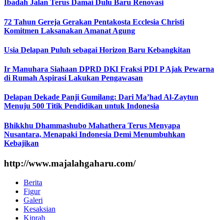
Ibadah Jalan Terus Damai Dulu Baru Renovasi
72 Tahun Gereja Gerakan Pentakosta Ecclesia Christi
Komitmen Laksanakan Amanat Agung
Usia Delapan Puluh sebagai Horizon Baru Kebangkitan
Ir Manuhara Siahaan DPRD DKI Fraksi PDI P Ajak Pewarna
di Rumah Aspirasi Lakukan Pengawasan
Delapan Dekade Panji Gumilang: Dari Ma’had Al-Zaytun
Menuju 500 Titik Pendidikan untuk Indonesia
Bhikkhu Dhammashubo Mahathera Terus Menyapa
Nusantara, Menapaki Indonesia Demi Menumbuhkan
Kebajikan
http://www.majalahgaharu.com/
Berita
Figur
Galeri
Kesaksian
Kiprah