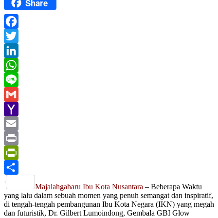
Share
Facebook
Twitter
LinkedIn
WhatsApp
Line
Gmail
Yahoo
Mail
Email
Print
PrintFriendly
Share
Majalahgaharu Ibu Kota Nusantara
– Beberapa Waktu
yang lalu dalam sebuah momen yang penuh semangat dan inspiratif,
di tengah-tengah pembangunan Ibu Kota Negara (IKN) yang megah
dan futuristik, Dr. Gilbert Lumoindong, Gembala GBI Glow