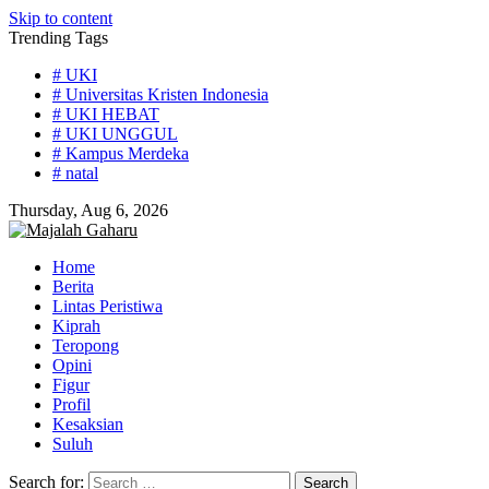
Skip to content
Trending Tags
# UKI
# Universitas Kristen Indonesia
# UKI HEBAT
# UKI UNGGUL
# Kampus Merdeka
# natal
Thursday, Aug 6, 2026
Home
Berita
Lintas Peristiwa
Kiprah
Teropong
Opini
Figur
Profil
Kesaksian
Suluh
Search for: