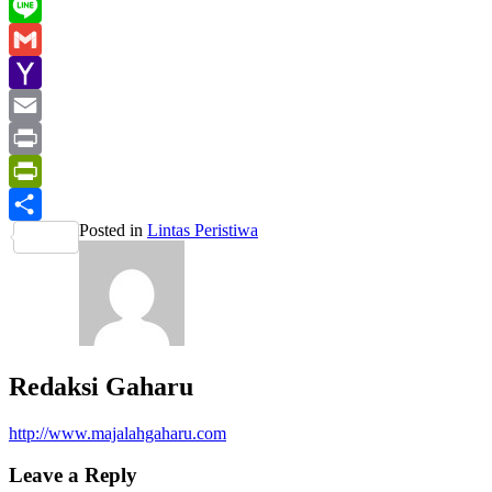
WhatsApp
Line
Gmail
Yahoo
Mail
Email
Print
PrintFriendly
Posted in
Lintas Peristiwa
Share
Redaksi Gaharu
http://www.majalahgaharu.com
Leave a Reply