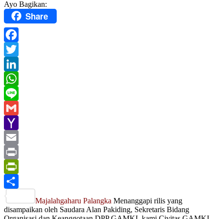
Ayo Bagikan:
Share
Facebook
Twitter
LinkedIn
WhatsApp
Line
Gmail
Yahoo
Mail
Email
Print
PrintFriendly
Share
Majalahgaharu Palangka
Menanggapi rilis yang
disampaikan oleh Saudara Alan Pakiding, Sekretaris Bidang
Organisasi dan Keanggotaan DPP GAMKI, kami Civitas GAMKI