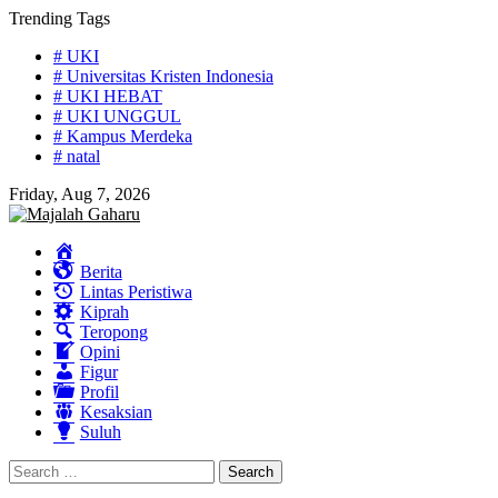
Skip
Trending Tags
to
# UKI
content
# Universitas Kristen Indonesia
# UKI HEBAT
# UKI UNGGUL
# Kampus Merdeka
# natal
Friday, Aug 7, 2026
Home
Berita
Lintas Peristiwa
Kiprah
Teropong
Opini
Figur
Profil
Kesaksian
Suluh
Search
for: