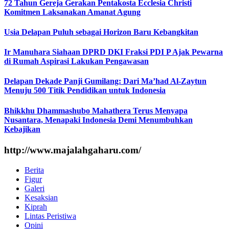
72 Tahun Gereja Gerakan Pentakosta Ecclesia Christi
Komitmen Laksanakan Amanat Agung
Usia Delapan Puluh sebagai Horizon Baru Kebangkitan
Ir Manuhara Siahaan DPRD DKI Fraksi PDI P Ajak Pewarna
di Rumah Aspirasi Lakukan Pengawasan
Delapan Dekade Panji Gumilang: Dari Ma’had Al-Zaytun
Menuju 500 Titik Pendidikan untuk Indonesia
Bhikkhu Dhammashubo Mahathera Terus Menyapa
Nusantara, Menapaki Indonesia Demi Menumbuhkan
Kebajikan
http://www.majalahgaharu.com/
Berita
Figur
Galeri
Kesaksian
Kiprah
Lintas Peristiwa
Opini