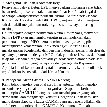
7. Mengenai Tuduhan Konfercab Ilegal
Pernyataan bahwa Ketua DPD menyebarkan informasi yang tidak
benar terkait proses caretaker dan membuat Konfercab ilegal di
beberapa kabupaten/kota perlu diluruskan. Seluruh pelaksanaan
Konfercab dilakukan oleh DPC-DPC yang merupakan pengurus
sah dan aktif menjalankan roda organisasi di wilayah masing-
masing.
Hal ini sejalan dengan pernyataan Ketua Umum yang menyebut
bahwa DPP akan mengambil keputusan dan melaksanakan
pertemuan dengan MPO, serta meminta masing-masing pihak
menunjukkan kemampuan untuk merangkul seluruh DPD,
melaksanakan Konfercab, dan bersinergi dengan pemerintah daerah.
nyatanya pertemuan dengan MPO tidak pernah terlaksana, dan kami
tetap melksanakan segala sesuatunya berdasarkan arahan pada saat
pertemuan di Solo yang pertepatan dengan agenda Rapimnas.
Apabila hal ini kemudian dinyatakan bermasalah, kami menilai telah
terjadi inkonsistensi sikap dari Ketua Umum
8. Penegasan Sikap Civitas GAMKI Kalteng
Kami tidak menolak personal atau figur tertentu, tetapi menolak
mekanisme yang cacat hukum organisasi. Siapa pun berhak
memimpin GAMKI Kalteng, asalkan melalui proses yang sah,
demokratis, dan menghargai konstitusi organisasi. dan kami siap
mendukung siapa saja kader GAMKI yang mau menyediakan diri
ambil peran membesarkan GAMKI di Kalimantan Tengah