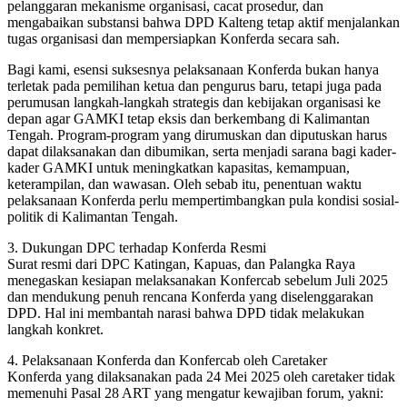
pelanggaran mekanisme organisasi, cacat prosedur, dan
mengabaikan substansi bahwa DPD Kalteng tetap aktif menjalankan
tugas organisasi dan mempersiapkan Konferda secara sah.
Bagi kami, esensi suksesnya pelaksanaan Konferda bukan hanya
terletak pada pemilihan ketua dan pengurus baru, tetapi juga pada
perumusan langkah-langkah strategis dan kebijakan organisasi ke
depan agar GAMKI tetap eksis dan berkembang di Kalimantan
Tengah. Program-program yang dirumuskan dan diputuskan harus
dapat dilaksanakan dan dibumikan, serta menjadi sarana bagi kader-
kader GAMKI untuk meningkatkan kapasitas, kemampuan,
keterampilan, dan wawasan. Oleh sebab itu, penentuan waktu
pelaksanaan Konferda perlu mempertimbangkan pula kondisi sosial-
politik di Kalimantan Tengah.
3. Dukungan DPC terhadap Konferda Resmi
Surat resmi dari DPC Katingan, Kapuas, dan Palangka Raya
menegaskan kesiapan melaksanakan Konfercab sebelum Juli 2025
dan mendukung penuh rencana Konferda yang diselenggarakan
DPD. Hal ini membantah narasi bahwa DPD tidak melakukan
langkah konkret.
4. Pelaksanaan Konferda dan Konfercab oleh Caretaker
Konferda yang dilaksanakan pada 24 Mei 2025 oleh caretaker tidak
memenuhi Pasal 28 ART yang mengatur kewajiban forum, yakni: