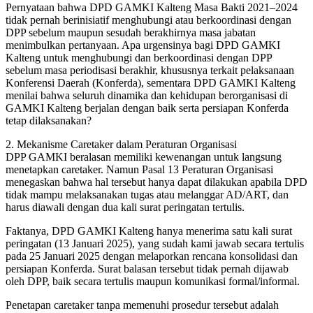
Pernyataan bahwa DPD GAMKI Kalteng Masa Bakti 2021–2024
tidak pernah berinisiatif menghubungi atau berkoordinasi dengan
DPP sebelum maupun sesudah berakhirnya masa jabatan
menimbulkan pertanyaan. Apa urgensinya bagi DPD GAMKI
Kalteng untuk menghubungi dan berkoordinasi dengan DPP
sebelum masa periodisasi berakhir, khususnya terkait pelaksanaan
Konferensi Daerah (Konferda), sementara DPD GAMKI Kalteng
menilai bahwa seluruh dinamika dan kehidupan berorganisasi di
GAMKI Kalteng berjalan dengan baik serta persiapan Konferda
tetap dilaksanakan?
2. Mekanisme Caretaker dalam Peraturan Organisasi
DPP GAMKI beralasan memiliki kewenangan untuk langsung
menetapkan caretaker. Namun Pasal 13 Peraturan Organisasi
menegaskan bahwa hal tersebut hanya dapat dilakukan apabila DPD
tidak mampu melaksanakan tugas atau melanggar AD/ART, dan
harus diawali dengan dua kali surat peringatan tertulis.
Faktanya, DPD GAMKI Kalteng hanya menerima satu kali surat
peringatan (13 Januari 2025), yang sudah kami jawab secara tertulis
pada 25 Januari 2025 dengan melaporkan rencana konsolidasi dan
persiapan Konferda. Surat balasan tersebut tidak pernah dijawab
oleh DPP, baik secara tertulis maupun komunikasi formal/informal.
Penetapan caretaker tanpa memenuhi prosedur tersebut adalah