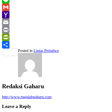
Line
Gmail
Yahoo
Mail
Email
Print
PrintFriendly
Posted in
Lintas Peristiwa
Share
Redaksi Gaharu
http://www.majalahgaharu.com
Leave a Reply