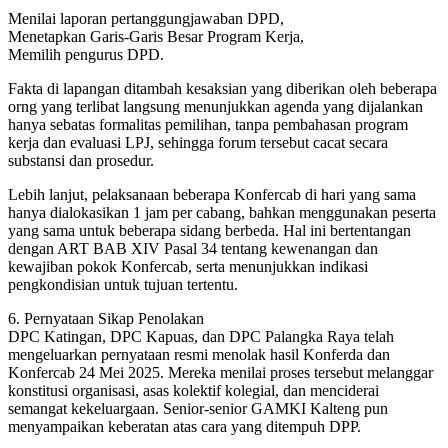
Menilai laporan pertanggungjawaban DPD,
Menetapkan Garis-Garis Besar Program Kerja,
Memilih pengurus DPD.
Fakta di lapangan ditambah kesaksian yang diberikan oleh beberapa
orng yang terlibat langsung menunjukkan agenda yang dijalankan
hanya sebatas formalitas pemilihan, tanpa pembahasan program
kerja dan evaluasi LPJ, sehingga forum tersebut cacat secara
substansi dan prosedur.
Lebih lanjut, pelaksanaan beberapa Konfercab di hari yang sama
hanya dialokasikan 1 jam per cabang, bahkan menggunakan peserta
yang sama untuk beberapa sidang berbeda. Hal ini bertentangan
dengan ART BAB XIV Pasal 34 tentang kewenangan dan
kewajiban pokok Konfercab, serta menunjukkan indikasi
pengkondisian untuk tujuan tertentu.
6. Pernyataan Sikap Penolakan
DPC Katingan, DPC Kapuas, dan DPC Palangka Raya telah
mengeluarkan pernyataan resmi menolak hasil Konferda dan
Konfercab 24 Mei 2025. Mereka menilai proses tersebut melanggar
konstitusi organisasi, asas kolektif kolegial, dan menciderai
semangat kekeluargaan. Senior-senior GAMKI Kalteng pun
menyampaikan keberatan atas cara yang ditempuh DPP.