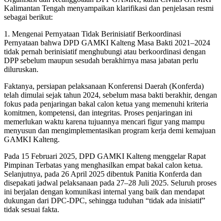
Kalimantan Tengah menyampaikan klarifikasi dan penjelasan resmi
sebagai berikut:
1. Mengenai Pernyataan Tidak Berinisiatif Berkoordinasi
Pernyataan bahwa DPD GAMKI Kalteng Masa Bakti 2021–2024
tidak pernah berinisiatif menghubungi atau berkoordinasi dengan
DPP sebelum maupun sesudah berakhirnya masa jabatan perlu
diluruskan.
Faktanya, persiapan pelaksanaan Konferensi Daerah (Konferda)
telah dimulai sejak tahun 2024, sebelum masa bakti berakhir, dengan
fokus pada penjaringan bakal calon ketua yang memenuhi kriteria
komitmen, kompetensi, dan integritas. Proses penjaringan ini
memerlukan waktu karena tujuannya mencari figur yang mampu
menyusun dan mengimplementasikan program kerja demi kemajuan
GAMKI Kalteng.
Pada 15 Februari 2025, DPD GAMKI Kalteng menggelar Rapat
Pimpinan Terbatas yang menghasilkan empat bakal calon ketua.
Selanjutnya, pada 26 April 2025 dibentuk Panitia Konferda dan
disepakati jadwal pelaksanaan pada 27–28 Juli 2025. Seluruh proses
ini berjalan dengan komunikasi internal yang baik dan mendapat
dukungan dari DPC-DPC, sehingga tuduhan “tidak ada inisiatif”
tidak sesuai fakta.