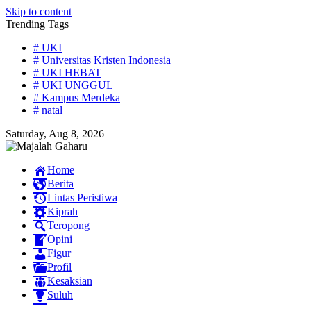
Skip to content
Trending Tags
# UKI
# Universitas Kristen Indonesia
# UKI HEBAT
# UKI UNGGUL
# Kampus Merdeka
# natal
Saturday, Aug 8, 2026
Home
Berita
Lintas Peristiwa
Kiprah
Teropong
Opini
Figur
Profil
Kesaksian
Suluh