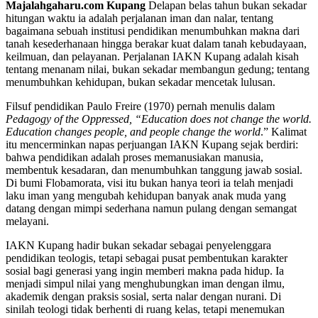
Majalahgaharu.com Kupang
Delapan belas tahun bukan sekadar
hitungan waktu ia adalah perjalanan iman dan nalar, tentang
bagaimana sebuah institusi pendidikan menumbuhkan makna dari
tanah kesederhanaan hingga berakar kuat dalam tanah kebudayaan,
keilmuan, dan pelayanan. Perjalanan IAKN Kupang adalah kisah
tentang menanam nilai, bukan sekadar membangun gedung; tentang
menumbuhkan kehidupan, bukan sekadar mencetak lulusan.
Filsuf pendidikan Paulo Freire (1970) pernah menulis dalam
Pedagogy of the Oppressed, “Education does not change the world.
Education changes people, and people change the world
.” Kalimat
itu mencerminkan napas perjuangan IAKN Kupang sejak berdiri:
bahwa pendidikan adalah proses memanusiakan manusia,
membentuk kesadaran, dan menumbuhkan tanggung jawab sosial.
Di bumi Flobamorata, visi itu bukan hanya teori ia telah menjadi
laku iman yang mengubah kehidupan banyak anak muda yang
datang dengan mimpi sederhana namun pulang dengan semangat
melayani.
IAKN Kupang hadir bukan sekadar sebagai penyelenggara
pendidikan teologis, tetapi sebagai pusat pembentukan karakter
sosial bagi generasi yang ingin memberi makna pada hidup. Ia
menjadi simpul nilai yang menghubungkan iman dengan ilmu,
akademik dengan praksis sosial, serta nalar dengan nurani. Di
sinilah teologi tidak berhenti di ruang kelas, tetapi menemukan