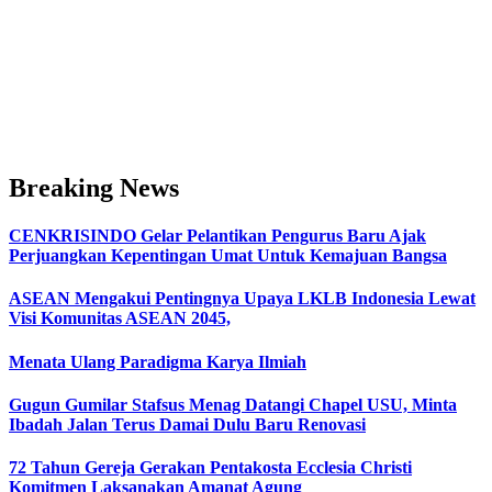
Breaking News
CENKRISINDO Gelar Pelantikan Pengurus Baru Ajak
Perjuangkan Kepentingan Umat Untuk Kemajuan Bangsa
ASEAN Mengakui Pentingnya Upaya LKLB Indonesia Lewat
Visi Komunitas ASEAN 2045,
Menata Ulang Paradigma Karya Ilmiah
Gugun Gumilar Stafsus Menag Datangi Chapel USU, Minta
Ibadah Jalan Terus Damai Dulu Baru Renovasi
72 Tahun Gereja Gerakan Pentakosta Ecclesia Christi
Komitmen Laksanakan Amanat Agung