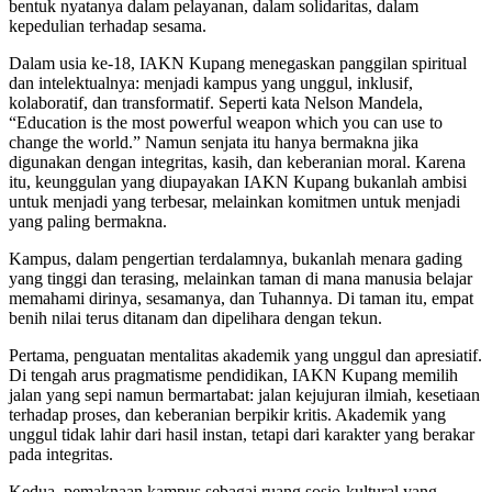
bentuk nyatanya dalam pelayanan, dalam solidaritas, dalam
kepedulian terhadap sesama.
Dalam usia ke-18, IAKN Kupang menegaskan panggilan spiritual
dan intelektualnya: menjadi kampus yang unggul, inklusif,
kolaboratif, dan transformatif. Seperti kata Nelson Mandela,
“Education is the most powerful weapon which you can use to
change the world.” Namun senjata itu hanya bermakna jika
digunakan dengan integritas, kasih, dan keberanian moral. Karena
itu, keunggulan yang diupayakan IAKN Kupang bukanlah ambisi
untuk menjadi yang terbesar, melainkan komitmen untuk menjadi
yang paling bermakna.
Kampus, dalam pengertian terdalamnya, bukanlah menara gading
yang tinggi dan terasing, melainkan taman di mana manusia belajar
memahami dirinya, sesamanya, dan Tuhannya. Di taman itu, empat
benih nilai terus ditanam dan dipelihara dengan tekun.
Pertama, penguatan mentalitas akademik yang unggul dan apresiatif.
Di tengah arus pragmatisme pendidikan, IAKN Kupang memilih
jalan yang sepi namun bermartabat: jalan kejujuran ilmiah, kesetiaan
terhadap proses, dan keberanian berpikir kritis. Akademik yang
unggul tidak lahir dari hasil instan, tetapi dari karakter yang berakar
pada integritas.
Kedua, pemaknaan kampus sebagai ruang sosio-kultural yang