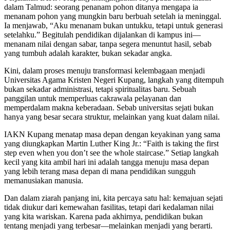
dalam Talmud: seorang penanam pohon ditanya mengapa ia
menanam pohon yang mungkin baru berbuah setelah ia meninggal.
Ia menjawab, “Aku menanam bukan untukku, tetapi untuk generasi
setelahku.” Begitulah pendidikan dijalankan di kampus ini—
menanam nilai dengan sabar, tanpa segera menuntut hasil, sebab
yang tumbuh adalah karakter, bukan sekadar angka.
Kini, dalam proses menuju transformasi kelembagaan menjadi
Universitas Agama Kristen Negeri Kupang, langkah yang ditempuh
bukan sekadar administrasi, tetapi spiritualitas baru. Sebuah
panggilan untuk memperluas cakrawala pelayanan dan
memperdalam makna keberadaan. Sebab universitas sejati bukan
hanya yang besar secara struktur, melainkan yang kuat dalam nilai.
IAKN Kupang menatap masa depan dengan keyakinan yang sama
yang diungkapkan Martin Luther King Jr.: “Faith is taking the first
step even when you don’t see the whole staircase.” Setiap langkah
kecil yang kita ambil hari ini adalah tangga menuju masa depan
yang lebih terang masa depan di mana pendidikan sungguh
memanusiakan manusia.
Dan dalam ziarah panjang ini, kita percaya satu hal: kemajuan sejati
tidak diukur dari kemewahan fasilitas, tetapi dari kedalaman nilai
yang kita wariskan. Karena pada akhirnya, pendidikan bukan
tentang menjadi yang terbesar—melainkan menjadi yang berarti.