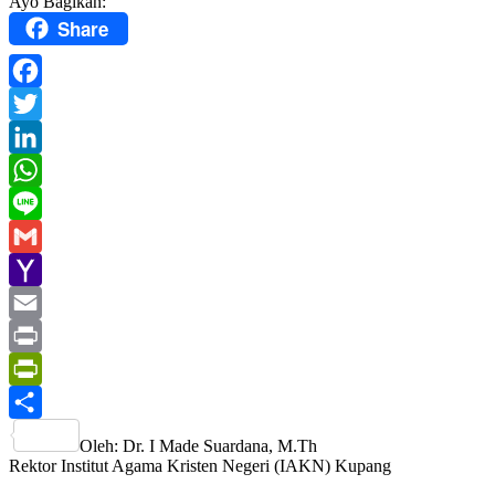
Ayo Bagikan:
Share
Facebook
Twitter
LinkedIn
WhatsApp
Line
Gmail
Yahoo
Mail
Email
Print
PrintFriendly
Share
Oleh: Dr. I Made Suardana, M.Th
Rektor Institut Agama Kristen Negeri (IAKN) Kupang