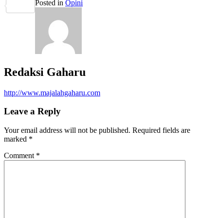
Posted in
Opini
Share
Redaksi Gaharu
http://www.majalahgaharu.com
Leave a Reply
Your email address will not be published.
Required fields are
marked
*
Comment
*