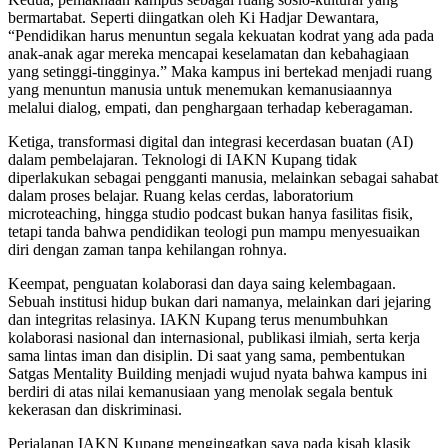
bermartabat. Seperti diingatkan oleh Ki Hadjar Dewantara,
“Pendidikan harus menuntun segala kekuatan kodrat yang ada pada
anak-anak agar mereka mencapai keselamatan dan kebahagiaan
yang setinggi-tingginya.” Maka kampus ini bertekad menjadi ruang
yang menuntun manusia untuk menemukan kemanusiaannya
melalui dialog, empati, dan penghargaan terhadap keberagaman.
Ketiga, transformasi digital dan integrasi kecerdasan buatan (AI)
dalam pembelajaran. Teknologi di IAKN Kupang tidak
diperlakukan sebagai pengganti manusia, melainkan sebagai sahabat
dalam proses belajar. Ruang kelas cerdas, laboratorium
microteaching, hingga studio podcast bukan hanya fasilitas fisik,
tetapi tanda bahwa pendidikan teologi pun mampu menyesuaikan
diri dengan zaman tanpa kehilangan rohnya.
Keempat, penguatan kolaborasi dan daya saing kelembagaan.
Sebuah institusi hidup bukan dari namanya, melainkan dari jejaring
dan integritas relasinya. IAKN Kupang terus menumbuhkan
kolaborasi nasional dan internasional, publikasi ilmiah, serta kerja
sama lintas iman dan disiplin. Di saat yang sama, pembentukan
Satgas Mentality Building menjadi wujud nyata bahwa kampus ini
berdiri di atas nilai kemanusiaan yang menolak segala bentuk
kekerasan dan diskriminasi.
Perjalanan IAKN Kupang mengingatkan saya pada kisah klasik