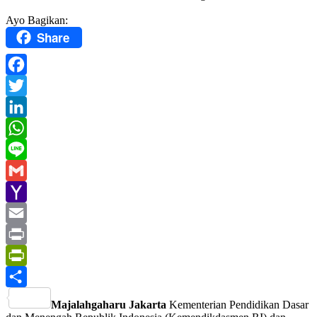
Ayo Bagikan:
Share
Facebook
Twitter
LinkedIn
WhatsApp
Line
Gmail
Yahoo
Mail
Email
Print
PrintFriendly
Share
Majalahgaharu Jakarta
Kementerian Pendidikan Dasar