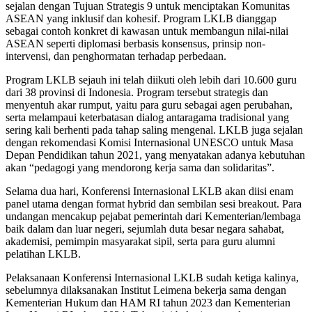
sejalan dengan Tujuan Strategis 9 untuk menciptakan Komunitas
ASEAN yang inklusif dan kohesif. Program LKLB dianggap
sebagai contoh konkret di kawasan untuk membangun nilai-nilai
ASEAN seperti diplomasi berbasis konsensus, prinsip non-
intervensi, dan penghormatan terhadap perbedaan.
Program LKLB sejauh ini telah diikuti oleh lebih dari 10.600 guru
dari 38 provinsi di Indonesia. Program tersebut strategis dan
menyentuh akar rumput, yaitu para guru sebagai agen perubahan,
serta melampaui keterbatasan dialog antaragama tradisional yang
sering kali berhenti pada tahap saling mengenal. LKLB juga sejalan
dengan rekomendasi Komisi Internasional UNESCO untuk Masa
Depan Pendidikan tahun 2021, yang menyatakan adanya kebutuhan
akan “pedagogi yang mendorong kerja sama dan solidaritas”.
Selama dua hari, Konferensi Internasional LKLB akan diisi enam
panel utama dengan format hybrid dan sembilan sesi breakout. Para
undangan mencakup pejabat pemerintah dari Kementerian/lembaga
baik dalam dan luar negeri, sejumlah duta besar negara sahabat,
akademisi, pemimpin masyarakat sipil, serta para guru alumni
pelatihan LKLB.
Pelaksanaan Konferensi Internasional LKLB sudah ketiga kalinya,
sebelumnya dilaksanakan Institut Leimena bekerja sama dengan
Kementerian Hukum dan HAM RI tahun 2023 dan Kementerian