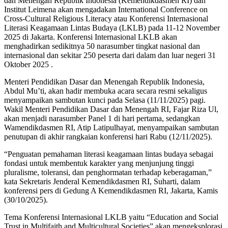
dan Menengah Republik Indonesia (Kemendikdasmen RI) dan
Institut Leimena akan mengadakan International Conference on
Cross-Cultural Religious Literacy atau Konferensi Internasional
Literasi Keagamaan Lintas Budaya (LKLB) pada 11-12 November
2025 di Jakarta. Konferensi Internasional LKLB akan
menghadirkan sedikitnya 50 narasumber tingkat nasional dan
internasional dan sekitar 250 peserta dari dalam dan luar negeri 31
Oktober 2025 .
Menteri Pendidikan Dasar dan Menengah Republik Indonesia,
Abdul Mu’ti, akan hadir membuka acara secara resmi sekaligus
menyampaikan sambutan kunci pada Selasa (11/11/2025) pagi.
Wakil Menteri Pendidikan Dasar dan Menengah RI, Fajar Riza Ul,
akan menjadi narasumber Panel 1 di hari pertama, sedangkan
Wamendikdasmen RI, Atip Latipulhayat, menyampaikan sambutan
penutupan di akhir rangkaian konferensi hari Rabu (12/11/2025).
“Penguatan pemahaman literasi keagamaan lintas budaya sebagai
fondasi untuk membentuk karakter yang menjunjung tinggi
pluralisme, toleransi, dan penghormatan terhadap keberagaman,”
kata Sekretaris Jenderal Kemendikdasmen RI, Suharti, dalam
konferensi pers di Gedung A Kemendikdasmen RI, Jakarta, Kamis
(30/10/2025).
Tema Konferensi Internasional LKLB yaitu “Education and Social
Trust in Multifaith and Multicultural Societies” akan mengeksplorasi