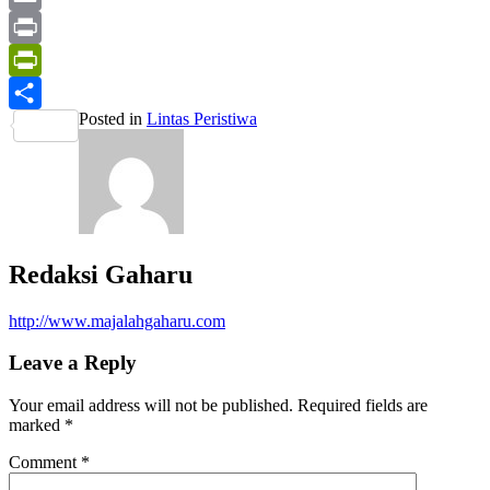
Mail
Email
Print
PrintFriendly
Posted in
Lintas Peristiwa
Share
Redaksi Gaharu
http://www.majalahgaharu.com
Leave a Reply
Your email address will not be published.
Required fields are
marked
*
Comment
*