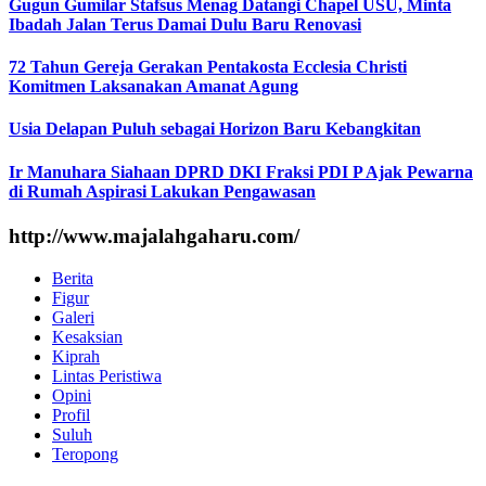
Gugun Gumilar Stafsus Menag Datangi Chapel USU, Minta
Ibadah Jalan Terus Damai Dulu Baru Renovasi
72 Tahun Gereja Gerakan Pentakosta Ecclesia Christi
Komitmen Laksanakan Amanat Agung
Usia Delapan Puluh sebagai Horizon Baru Kebangkitan
Ir Manuhara Siahaan DPRD DKI Fraksi PDI P Ajak Pewarna
di Rumah Aspirasi Lakukan Pengawasan
http://www.majalahgaharu.com/
Berita
Figur
Galeri
Kesaksian
Kiprah
Lintas Peristiwa
Opini
Profil
Suluh
Teropong