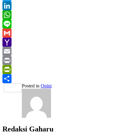
Twitter
LinkedIn
WhatsApp
Line
Gmail
Yahoo
Mail
Email
Print
PrintFriendly
Posted in
Opini
Share
Redaksi Gaharu