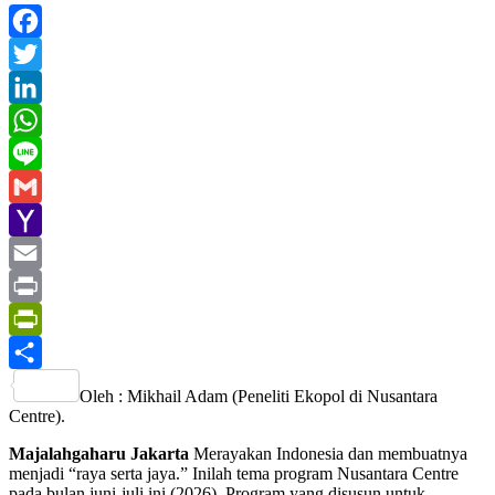
Facebook
Twitter
LinkedIn
WhatsApp
Line
Gmail
Yahoo
Mail
Email
Print
PrintFriendly
Share
Oleh : Mikhail Adam (Peneliti Ekopol di Nusantara
Centre).
Majalahgaharu Jakarta
Merayakan Indonesia dan membuatnya
menjadi “raya serta jaya.” Inilah tema program Nusantara Centre
pada bulan juni-juli ini (2026). Program yang disusun untuk