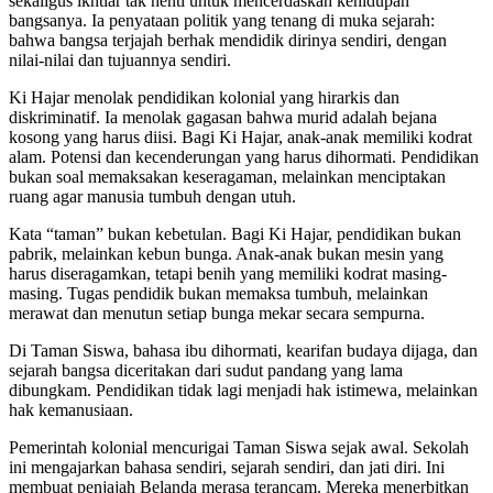
sekaligus ikhtiar tak henti untuk mencerdaskan kehidupan
bangsanya. Ia penyataan politik yang tenang di muka sejarah:
bahwa bangsa terjajah berhak mendidik dirinya sendiri, dengan
nilai-nilai dan tujuannya sendiri.
Ki Hajar menolak pendidikan kolonial yang hirarkis dan
diskriminatif. Ia menolak gagasan bahwa murid adalah bejana
kosong yang harus diisi. Bagi Ki Hajar, anak-anak memiliki kodrat
alam. Potensi dan kecenderungan yang harus dihormati. Pendidikan
bukan soal memaksakan keseragaman, melainkan menciptakan
ruang agar manusia tumbuh dengan utuh.
Kata “taman” bukan kebetulan. Bagi Ki Hajar, pendidikan bukan
pabrik, melainkan kebun bunga. Anak-anak bukan mesin yang
harus diseragamkan, tetapi benih yang memiliki kodrat masing-
masing. Tugas pendidik bukan memaksa tumbuh, melainkan
merawat dan menutun setiap bunga mekar secara sempurna.
Di Taman Siswa, bahasa ibu dihormati, kearifan budaya dijaga, dan
sejarah bangsa diceritakan dari sudut pandang yang lama
dibungkam. Pendidikan tidak lagi menjadi hak istimewa, melainkan
hak kemanusiaan.
Pemerintah kolonial mencurigai Taman Siswa sejak awal. Sekolah
ini mengajarkan bahasa sendiri, sejarah sendiri, dan jati diri. Ini
membuat penjajah Belanda merasa terancam. Mereka menerbitkan