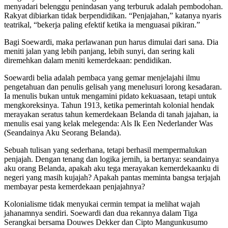
menyadari belenggu penindasan yang terburuk adalah pembodohan.
Rakyat dibiarkan tidak berpendidikan. “Penjajahan,” katanya nyaris
teatrikal, “bekerja paling efektif ketika ia menguasai pikiran.”
Bagi Soewardi, maka perlawanan pun harus dimulai dari sana. Dia
meniti jalan yang lebih panjang, lebih sunyi, dan sering kali
diremehkan dalam meniti kemerdekaan: pendidikan.
Soewardi belia adalah pembaca yang gemar menjelajahi ilmu
pengetahuan dan penulis gelisah yang menelusuri lorong kesadaran.
Ia menulis bukan untuk mengamini pidato kekuasaan, tetapi untuk
mengkoreksinya. Tahun 1913, ketika pemerintah kolonial hendak
merayakan seratus tahun kemerdekaan Belanda di tanah jajahan, ia
menulis esai yang kelak melegenda: Als Ik Een Nederlander Was
(Seandainya Aku Seorang Belanda).
Sebuah tulisan yang sederhana, tetapi berhasil mempermalukan
penjajah. Dengan tenang dan logika jernih, ia bertanya: seandainya
aku orang Belanda, apakah aku tega merayakan kemerdekaanku di
negeri yang masih kujajah? Apakah pantas meminta bangsa terjajah
membayar pesta kemerdekaan penjajahnya?
Kolonialisme tidak menyukai cermin tempat ia melihat wajah
jahanamnya sendiri. Soewardi dan dua rekannya dalam Tiga
Serangkai bersama Douwes Dekker dan Cipto Mangunkusumo