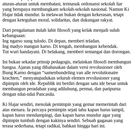
aturan-aturan untuk membatasi, termasuk ordonansi sekolah liar
yang berupaya membungkam sekolah-sekolah nasional. Namun Ki
Hajar tidak mundur. Ia melawan bukan dengan kekerasan, tetapi
dengan keteguhan moral, solidaritas, dan dukungan rakyat.
Dari pengalaman itulah lahir filosofi yang kelak menjadi suluh
kebangsaan:
Ing ngarso sung tulodo. Di depan, memberi teladan.
Ing madyo mangun karso. Di tengah, membangun kehendak.
Tut wuri handayani. Di belakang, memberi semangat dan dorongan.
Ini bukan sekadar prinsip pedagogis, melainkan filosofi membangun
bangsa. Ajaran yang dibahasakan dalam versi revolusioner oleh
Bung Karno dengan “samenbundeling van alle revolutionaire
krachten,” menyatupadukan seluruh elemen revolusioner yang
dipimpin oleh ide. Republik ini berdiri dengan satu ide besar untuk
membangun peradaban yang adiluhung, permai, dan paripurna
dengan nilai-nilai Pancasila.
Ki Hajar sendiri, menolak pemimpin yang gemar memerintah dari
atas menara. Ia percaya pemimpin sejati tahu kapan harus tampil,
kapan harus mendampingi, dan kapan harus mundur agar yang
dipimpin tumbuh dengan kakinya sendiri. Sebuah gagasan yang
terasa sederhana, tetapi radikal, bahkan hingga hari ini.