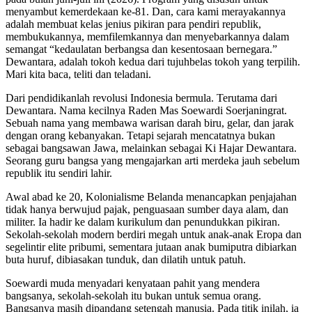
menyambut kemerdekaan ke-81. Dan, cara kami merayakannya
adalah membuat kelas jenius pikiran para pendiri republik,
membukukannya, memfilemkannya dan menyebarkannya dalam
semangat “kedaulatan berbangsa dan kesentosaan bernegara.”
Dewantara, adalah tokoh kedua dari tujuhbelas tokoh yang terpilih.
Mari kita baca, teliti dan teladani.
Dari pendidikanlah revolusi Indonesia bermula. Terutama dari
Dewantara. Nama kecilnya Raden Mas Soewardi Soerjaningrat.
Sebuah nama yang membawa warisan darah biru, gelar, dan jarak
dengan orang kebanyakan. Tetapi sejarah mencatatnya bukan
sebagai bangsawan Jawa, melainkan sebagai Ki Hajar Dewantara.
Seorang guru bangsa yang mengajarkan arti merdeka jauh sebelum
republik itu sendiri lahir.
Awal abad ke 20, Kolonialisme Belanda menancapkan penjajahan
tidak hanya berwujud pajak, penguasaan sumber daya alam, dan
militer. Ia hadir ke dalam kurikulum dan penundukkan pikiran.
Sekolah-sekolah modern berdiri megah untuk anak-anak Eropa dan
segelintir elite pribumi, sementara jutaan anak bumiputra dibiarkan
buta huruf, dibiasakan tunduk, dan dilatih untuk patuh.
Soewardi muda menyadari kenyataan pahit yang mendera
bangsanya, sekolah-sekolah itu bukan untuk semua orang.
Bangsanya masih dipandang setengah manusia. Pada titik inilah, ia