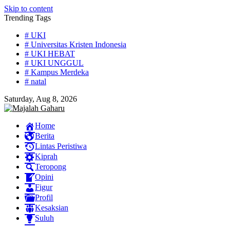
Skip to content
Trending Tags
# UKI
# Universitas Kristen Indonesia
# UKI HEBAT
# UKI UNGGUL
# Kampus Merdeka
# natal
Saturday, Aug 8, 2026
Home
Berita
Lintas Peristiwa
Kiprah
Teropong
Opini
Figur
Profil
Kesaksian
Suluh