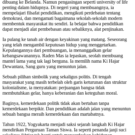
dibuang ke Belanda. Namun pengasingan seperti university of life
penting dalam hidupnya. Di negeri yang membuangnya, ia
mempelajari filsafat pendidikan, mengikuti perdebatan tentang
demokrasi, dan mengamati bagaimana sekolah-sekolah modern
membentuk masyarakat itu sendiri. Ia belajar bahwa pendidikan
dapat menjadi alat pembebasan atau sebaliknya, alat penjinakan.
Ia pulang ke tanah air dengan keyakinan yang matang. Seseorang
yang telah mengambil keputusan hidup yang menggetarkan.
Kepulangannya dari pembuangan, ia menanggalkan gelar
kebangsawanannya. Raden Mas ia lepaskan, seolah membuang
mantel lama yang tak lagi berguna. Ia memilih nama Ki Hajar
Dewantara, Sang guru yang menuntun jalan.
Sebuah pilihan simbolik yang sekaligus politis. Di tengah
masyarakat yang masih terbelah oleh garis keturunan dan struktur
kolonialisme, ia menyatakan: perjuangan bangsa tidak
membutuhkan gelar, hanya keberanian dan keteguhan moral.
Baginya, kemerdekaan politik tidak akan bertahan tanpa
kemerdekaan berpikir. Dan pendidikan adalah jalan yang menuntun
sebuah bangsa meraih kemerdekaan dan martabatnya.
Tahun 1922, Yogyakarta menjadi saksi sejarah langkah Ki Hajar
mendirikan Perguruan Taman Siswa. Ia seperti penanda janji suci