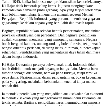
Tahun 1945, ketika Indonesia memproklamasikan kemerdekaannya,
Ki Hajar tidak bersorak paling keras. Ia justru mengingatkan:
kemerdekaan hanyalah pintu gerbang. Apa yang terjadi setelahnya
jauh lebih menentukan. Ia menerima amanah sebagai Menteri
Pengajaran Republik Indonesia yang pertama, membawa gagasan-
gagasannya ke dalam negara yang baru lahir dan masih rapuh.
Baginya, republik bukan sekadar bentuk pemerintahan, melainkan
proyeksi kebudayaan dan peradaban. Dan baginya, pendidikan
adalah komponen mendasar yang menopang semuanya. Negara
boleh berganti kabinet, undang-undang boleh direvisi, tetapi watak
bangsa dibentuk perlahan, di ruang kelas, di rumah, di percakapan
sehari-hari. Pendidikanlah yang menentukan daya tahan dan masa
depan bangsa Indonesia.
Ki Hajar Dewantara percaya bahwa anak-anak Indonesia tidak
boleh dididik untuk menjadi bayangan bangsa lain. Mereka harus
tumbuh sebagai diri sendiri, berakar pada budaya, tetapi terbuka
pada dunia. Nasionalisme, dalam pandangannya, bukan kebencian
pada yang asing, melainkan keberanian mencintai tanpa merasa
rendah diri.
Ia menolak pendidikan yang menjadikan anak sekadar alat ekonomi.
Ia menolak sekolah yang mengorbankan nurani demi keterampilan
teknis semata. Baginya, pendidikan harus menumbuhkan manusia