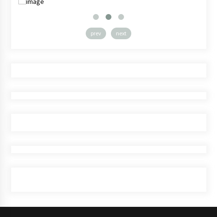
prev
next