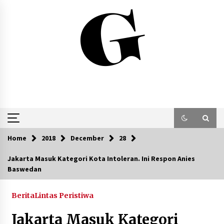
Skip
to
content
Home
2018
December
28
Jakarta Masuk Kategori Kota Intoleran. Ini Respon Anies
Baswedan
Berita
Lintas Peristiwa
Jakarta Masuk Kategori