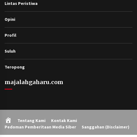
Lintas Peristiwa
Opini
Profil
Suluh
Teropong
majalahgaharu.com
Home
Tentang Kami
Kontak Kami
Pedoman Pemberitaan Media Siber
Sanggahan (Disclaimer)