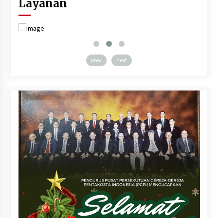
Layanan
prev
next