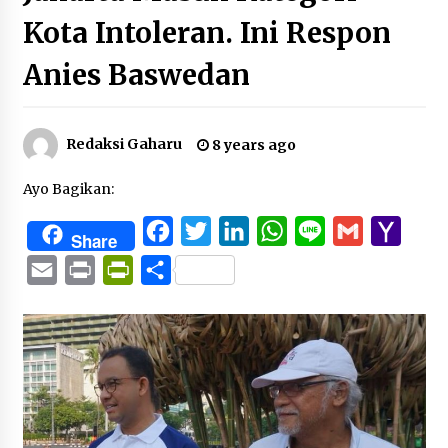
Kota Intoleran. Ini Respon
Anies Baswedan
Redaksi Gaharu
8 years ago
Ayo Bagikan:
Facebook
Twitter
LinkedIn
WhatsApp
Line
Gmail
Yaho
Share
Mail
Email
Print
PrintFriendly
Share