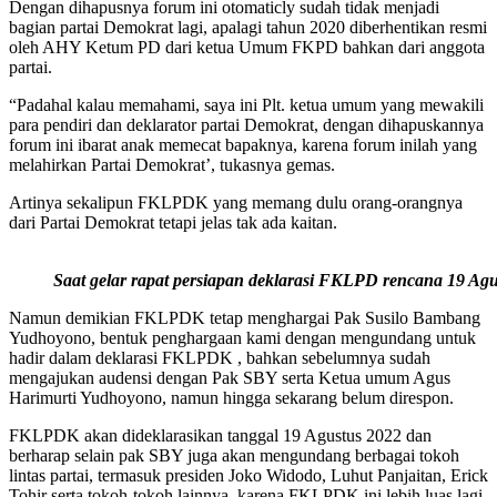
Dengan dihapusnya forum ini otomaticly sudah tidak menjadi
bagian partai Demokrat lagi, apalagi tahun 2020 diberhentikan resmi
oleh AHY Ketum PD dari ketua Umum FKPD bahkan dari anggota
partai.
“Padahal kalau memahami, saya ini Plt. ketua umum yang mewakili
para pendiri dan deklarator partai Demokrat, dengan dihapuskannya
forum ini ibarat anak memecat bapaknya, karena forum inilah yang
melahirkan Partai Demokrat’, tukasnya gemas.
Artinya sekalipun FKLPDK yang memang dulu orang-orangnya
dari Partai Demokrat tetapi jelas tak ada kaitan.
Saat gelar rapat persiapan deklarasi FKLPD rencana 19 Agu
Namun demikian FKLPDK tetap menghargai Pak Susilo Bambang
Yudhoyono, bentuk penghargaan kami dengan mengundang untuk
hadir dalam deklarasi FKLPDK , bahkan sebelumnya sudah
mengajukan audensi dengan Pak SBY serta Ketua umum Agus
Harimurti Yudhoyono, namun hingga sekarang belum direspon.
FKLPDK akan dideklarasikan tanggal 19 Agustus 2022 dan
berharap selain pak SBY juga akan mengundang berbagai tokoh
lintas partai, termasuk presiden Joko Widodo, Luhut Panjaitan, Erick
Tohir serta tokoh-tokoh lainnya. karena FKLPDK ini lebih luas lagi