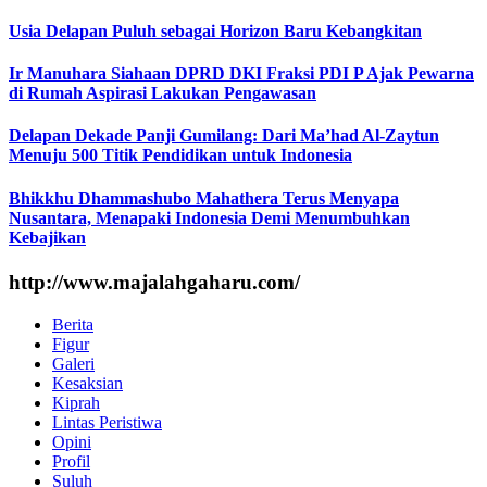
Usia Delapan Puluh sebagai Horizon Baru Kebangkitan
Ir Manuhara Siahaan DPRD DKI Fraksi PDI P Ajak Pewarna
di Rumah Aspirasi Lakukan Pengawasan
Delapan Dekade Panji Gumilang: Dari Ma’had Al-Zaytun
Menuju 500 Titik Pendidikan untuk Indonesia
Bhikkhu Dhammashubo Mahathera Terus Menyapa
Nusantara, Menapaki Indonesia Demi Menumbuhkan
Kebajikan
http://www.majalahgaharu.com/
Berita
Figur
Galeri
Kesaksian
Kiprah
Lintas Peristiwa
Opini
Profil
Suluh