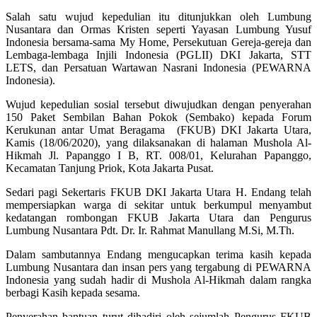
Salah satu wujud kepedulian itu ditunjukkan oleh Lumbung
Nusantara dan Ormas Kristen seperti Yayasan Lumbung Yusuf
Indonesia bersama-sama My Home, Persekutuan Gereja-gereja dan
Lembaga-lembaga Injili Indonesia (PGLII) DKI Jakarta, STT
LETS, dan Persatuan Wartawan Nasrani Indonesia (PEWARNA
Indonesia).
Wujud kepedulian sosial tersebut diwujudkan dengan penyerahan
150 Paket Sembilan Bahan Pokok (Sembako) kepada Forum
Kerukunan antar Umat Beragama (FKUB) DKI Jakarta Utara,
Kamis (18/06/2020), yang dilaksanakan di halaman Mushola Al-
Hikmah Jl. Papanggo I B, RT. 008/01, Kelurahan Papanggo,
Kecamatan Tanjung Priok, Kota Jakarta Pusat.
Sedari pagi Sekertaris FKUB DKI Jakarta Utara H. Endang telah
mempersiapkan warga di sekitar untuk berkumpul menyambut
kedatangan rombongan FKUB Jakarta Utara dan Pengurus
Lumbung Nusantara Pdt. Dr. Ir. Rahmat Manullang M.Si, M.Th.
Dalam sambutannya Endang mengucapkan terima kasih kepada
Lumbung Nusantara dan insan pers yang tergabung di PEWARNA
Indonesia yang sudah hadir di Mushola Al-Hikmah dalam rangka
berbagi Kasih kepada sesama.
Penyerahan bantuan turut dihadiri oleh sejumlah Pengurus FKUB