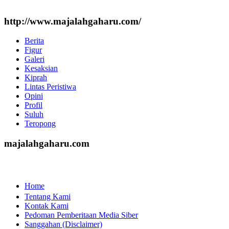
http://www.majalahgaharu.com/
Berita
Figur
Galeri
Kesaksian
Kiprah
Lintas Peristiwa
Opini
Profil
Suluh
Teropong
majalahgaharu.com
Home
Tentang Kami
Kontak Kami
Pedoman Pemberitaan Media Siber
Sanggahan (Disclaimer)