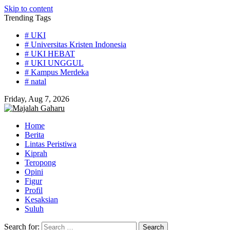
Skip to content
Trending Tags
# UKI
# Universitas Kristen Indonesia
# UKI HEBAT
# UKI UNGGUL
# Kampus Merdeka
# natal
Friday, Aug 7, 2026
Home
Berita
Lintas Peristiwa
Kiprah
Teropong
Opini
Figur
Profil
Kesaksian
Suluh
Search for: