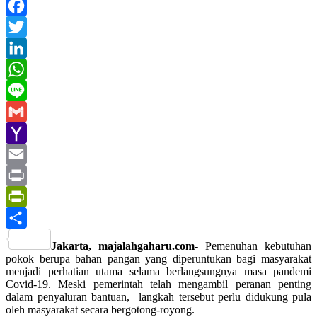
Facebook
Twitter
LinkedIn
WhatsApp
Line
Gmail
Yahoo
Mail
Email
Print
PrintFriendly
Share
Jakarta, majalahgaharu.com-
Pemenuhan kebutuhan
pokok berupa bahan pangan yang diperuntukan bagi masyarakat
menjadi perhatian utama selama berlangsungnya masa pandemi
Covid-19. Meski pemerintah telah mengambil peranan penting
dalam penyaluran bantuan, langkah tersebut perlu didukung pula
oleh masyarakat secara bergotong-royong.