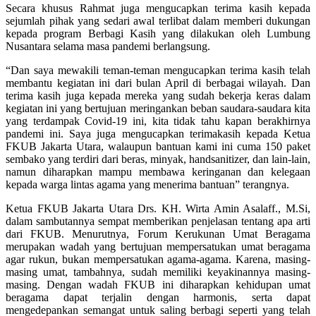
Secara khusus Rahmat juga mengucapkan terima kasih kepada
sejumlah pihak yang sedari awal terlibat dalam memberi dukungan
kepada program Berbagi Kasih yang dilakukan oleh Lumbung
Nusantara selama masa pandemi berlangsung.
“Dan saya mewakili teman-teman mengucapkan terima kasih telah
membantu kegiatan ini dari bulan April di berbagai wilayah. Dan
terima kasih juga kepada mereka yang sudah bekerja keras dalam
kegiatan ini yang bertujuan meringankan beban saudara-saudara kita
yang terdampak Covid-19 ini, kita tidak tahu kapan berakhirnya
pandemi ini. Saya juga mengucapkan terimakasih kepada Ketua
FKUB Jakarta Utara, walaupun bantuan kami ini cuma 150 paket
sembako yang terdiri dari beras, minyak, handsanitizer, dan lain-lain,
namun diharapkan mampu membawa keringanan dan kelegaan
kepada warga lintas agama yang menerima bantuan” terangnya.
Ketua FKUB Jakarta Utara Drs. KH. Wirta Amin Asalaff., M.Si,
dalam sambutannya sempat memberikan penjelasan tentang apa arti
dari FKUB. Menurutnya, Forum Kerukunan Umat Beragama
merupakan wadah yang bertujuan mempersatukan umat beragama
agar rukun, bukan mempersatukan agama-agama. Karena, masing-
masing umat, tambahnya, sudah memiliki keyakinannya masing-
masing. Dengan wadah FKUB ini diharapkan kehidupan umat
beragama dapat terjalin dengan harmonis, serta dapat
mengedepankan semangat untuk saling berbagi seperti yang telah