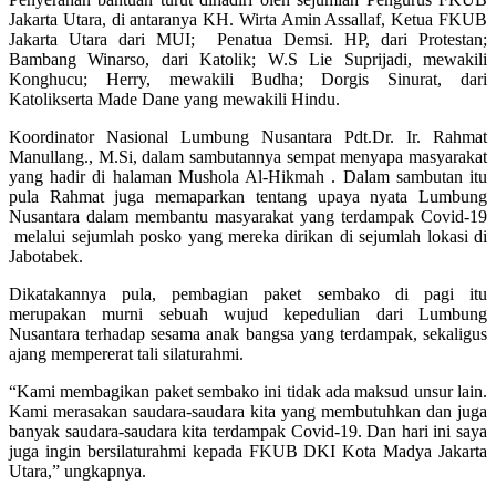
Jakarta Utara, di antaranya KH. Wirta Amin Assallaf, Ketua FKUB
Jakarta Utara dari MUI; Penatua Demsi. HP, dari Protestan;
Bambang Winarso, dari Katolik; W.S Lie Suprijadi, mewakili
Konghucu; Herry, mewakili Budha; Dorgis Sinurat, dari
Katolikserta Made Dane yang mewakili Hindu.
Koordinator Nasional Lumbung Nusantara Pdt.Dr. Ir. Rahmat
Manullang., M.Si, dalam sambutannya sempat menyapa masyarakat
yang hadir di halaman Mushola Al-Hikmah . Dalam sambutan itu
pula Rahmat juga memaparkan tentang upaya nyata Lumbung
Nusantara dalam membantu masyarakat yang terdampak Covid-19
melalui sejumlah posko yang mereka dirikan di sejumlah lokasi di
Jabotabek.
Dikatakannya pula, pembagian paket sembako di pagi itu
merupakan murni sebuah wujud kepedulian dari Lumbung
Nusantara terhadap sesama anak bangsa yang terdampak, sekaligus
ajang mempererat tali silaturahmi.
“Kami membagikan paket sembako ini tidak ada maksud unsur lain.
Kami merasakan saudara-saudara kita yang membutuhkan dan juga
banyak saudara-saudara kita terdampak Covid-19. Dan hari ini saya
juga ingin bersilaturahmi kepada FKUB DKI Kota Madya Jakarta
Utara,” ungkapnya.