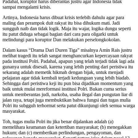
Padahal, koruptor harus diberantas justru agar Indonesia tidak
sampai mengalami krisis.
Artinya, Indonesia harus dibuat krisis terlebih dahulu agar para
maling dan perampok duit rakyat itu bisa dihukum mati. Jadi
sungguh naib dan tidak logik. Maja itu wajar, logika dungu seperti
itu patut diduga sebagai bagian dari cara para oligarki untuk
melindungi para koruptor Dan melakukan perselongkokolan.
Dalam kasus “Drama Dari Duren Tiga” misalnya Amin Rais justru
melihat tragedi itu telah sangat menghancurkan kepercayaan rakyat
pada institusi Polri. Padahal, apapun yang telah terjadi tidak lagi ada
gunanya untuk disesali, karena yang lebih penting dari peristiwa itu
sekarang adalah memetik hikmah dengan bijak, untuk menjadi
pelajaran agar tidak kembali terjadi kedunguan yang lebih biadab.
Sehingga dari peristiwa keji itu pun bisa dijadikan momentum yang
baik untuk mulai mereformasi institusi Polri. Bukan cuma serius
untuk memberantas judi, narkoba, usaha ilegal dan pungutan liar di
jalan raya, tetapi juga membuktikan bahwa fungsi dan tugas mulia
Polri itu subgguh terhormat serta patut dikunjungi oleh semua warga
masyarakat.
Toh, tugas mulia Polri itu jika benar dijalankan adalah (a)
memelihara keamanan dan ketertiban masyarakat; (b) menegakkan
hukum; dan (c) memberikan perlindungan, pengayoman, dan