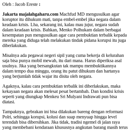
Oleh : Jacob Ereste
:
Jakarta majalahgaharu.com
Machfud MD mengusulkan agar
koruptor itu dihukum mati, tanpa embel-embel jika negara dalam
keadaan krisis. Lha, sekarang ini, kalau mau jujur, negara sudah
dalam keadaan krisis. Bahkan, Menko Polhukam dalam berbagai
kesempatan pun mengusulkan agar cara pembuktian terbalik kepada
mereka yang diduga telah melakukan tindak pidana korupsi itu juga
diberlakukan.
Misalnya ada pegawai negeri sipil yang cuma bekerja di kelurahan
saja bisa punya mobil mewah, itu dari mana. Harus diperiksa asal
usulnya. Jika yang bersangkutan tak mampu membuktikannya
dalam tempo dua minggu, orang itu patut dihukum dan hartanya
yang berjumlah tidak wajar itu disita oleh negara.
Agaknya, kalau cara pembuktian terbalik ini diberlakukan, maka
kekayaan negara akan melesat pesat bertambah. Dan kondisi krisis
seperti yang diungkap Menkeu Sri Mulyani Indrawati pun bisa
diatasi.
Tampaknya, gebrakan ini bisa dilakukan bareng dengan reformasi
Polri, sehingga korupsi, kolusi dan suap menyuap hingga level
terendah bisa dibersihkan. Jika tidak, tradisi ngemel di jalan raya
yang membebani kendaraan khususnya angkutan barang masih terus