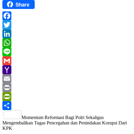
Share
Facebook
Twitter
LinkedIn
WhatsApp
Line
Gmail
Yahoo
Mail
Email
Print
PrintFriendly
Share
Momentum Reformasi Bagi Polri Sekaligus
Mengembalikan Tugas Pencegahan dan Penindakan Korupsi Dari
KPK