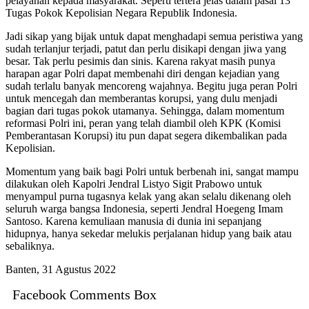
pelayanan kepada masyarakat. Seperti tertera jelas dalam pasal 13
Tugas Pokok Kepolisian Negara Republik Indonesia.
Jadi sikap yang bijak untuk dapat menghadapi semua peristiwa yang
sudah terlanjur terjadi, patut dan perlu disikapi dengan jiwa yang
besar. Tak perlu pesimis dan sinis. Karena rakyat masih punya
harapan agar Polri dapat membenahi diri dengan kejadian yang
sudah terlalu banyak mencoreng wajahnya. Begitu juga peran Polri
untuk mencegah dan memberantas korupsi, yang dulu menjadi
bagian dari tugas pokok utamanya. Sehingga, dalam momentum
reformasi Polri ini, peran yang telah diambil oleh KPK (Komisi
Pemberantasan Korupsi) itu pun dapat segera dikembalikan pada
Kepolisian.
Momentum yang baik bagi Polri untuk berbenah ini, sangat mampu
dilakukan oleh Kapolri Jendral Listyo Sigit Prabowo untuk
menyampul purna tugasnya kelak yang akan selalu dikenang oleh
seluruh warga bangsa Indonesia, seperti Jendral Hoegeng Imam
Santoso. Karena kemuliaan manusia di dunia ini sepanjang
hidupnya, hanya sekedar melukis perjalanan hidup yang baik atau
sebaliknya.
Banten, 31 Agustus 2022
Facebook Comments Box