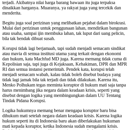
terjadi. Akibatnya nilai harga barang bawaan itu juga terpaksa
dinaikkan harganya. Muaranya, ya rakyat juga yang tercekik dan
menderita.
Begitu juga soal perizinan yang melibatkan pejabat dalam birokrasi.
Mulai dari perizinan untuk penggunaan lahan, mendirikan bangunan
atau usaha, sampai ijin membuka lahan, tak luput dari uang pelicin,
bila tak hendak dibuat susah.
Korupsi tidak lagi berjamaah, tapi sudah menjadi semacam sindikat
atau mavia di semua institusi utama yang terkait dengan ekonomi
dan hukum, kata Machfud MD juga. Karena memang tidak cuma di
Kepolisian saja, tapi juga di Kejaksaan, Kehakiman, DPR dan MPR
RI dan semua instansi pemerintah. Pendek kata, korupsi telah
menjadi semacam wabah, kalau tidak boleh disebut budaya yang
tidak lagi jamak bila tak terjadi dan tidak dilakukan. Karena itu,
Menko Polhukam tegas meminta koruptor di hukum mati saja tanpa
harus menimbang jika negara dalam keadaan krisis, seperti yang
disebut dengan logika yang membingungkan dalam UU Tentang
Tindak Pidana Korupsi.
Logika hukumnya memang benar mengapa koruptor baru bisa
dihukum mati setelah negara dalam keadaan krisis. Karena logika
hukum seperti itu di Indonesia baru akan diberlakukan hukuman
mati kepada koruptor, ketika Indonesia sudah mengalami krisis.