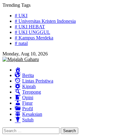
Skip
Trending Tags
to
# UKI
content
# Universitas Kristen Indonesia
# UKI HEBAT
# UKI UNGGUL
# Kampus Merdeka
# natal
Monday, Aug 10, 2026
Home
Berita
Lintas Peristiwa
Kiprah
Teropong
Opini
Figur
Profil
Kesaksian
Suluh
Search
for: