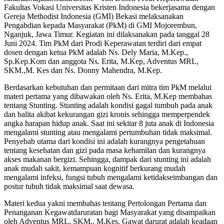
Fakultas Vokasi Universitas Kristen Indonesia bekerjasama dengan
Gereja Methodist Indonesia (GMI) Bekasi melaksanakan
Pengabdian kepada Masyarakat (PkM) di GMI Mojorembun,
Nganjuk, Jawa Timur. Kegiatan ini dilaksanakan pada tanggal 28
Juni 2024. Tim PkM dari Prodi Keperawatan terdiri dari empat
dosen dengan ketua PkM adalah Ns. Dely Maria, M.Kep.,
Sp.Kep.Kom dan anggota Ns. Erita, M.Kep, Adventus MRL,
SKM.,M. Kes dan Ns. Donny Mahendra, M.Kep.
Berdasarkan kebutuhan dan permitaan dari mitra tim PkM melalui
materi pertama yang dibawakan oleh Ns. Erita, M.Kep membahas
tentang Stunting. Stunting adalah kondisi gagal tumbuh pada anak
dan balita akibat kekurangan gizi kronis sehingga memperpendek
angka harapan hidup anak. Saat ini sekitar 8 juta anak di Indonesia
mengalami stunting atau mengalami pertumbuhan tidak maksimal.
Penyebab utama dari kondisi ini adalah kurangnya pengetahuan
tentang kesehatan dan gizi pada masa kehamilan dan kurangnya
akses makanan bergizi. Sehingga, dampak dari stunting ini adalah
anak mudah sakit, kemampuan kognitif berkurang mudah
mengalami infeksi, fungsi tubuh mengalami ketidakseimbangan dan
postur tubuh tidak maksimal saat dewasa.
Materi kedua yakni membahas tentang Pertolongan Pertama dan
Penanganan Kegawatdaruratan bagi Masyarakat yang disampaikan
oleh Adventus MRL, SKM., M.Kes. Gawat darurat adalah keadaan