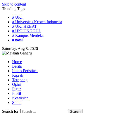
Skip to content
Trending Tags
# UKI
# Universitas Kristen Indonesia
# UKI HEBAT
# UKI UNGGUL
# Kampus Merdeka
# natal
Saturday, Aug 8, 2026
Home
Berita
Lintas Peristiwa
Kiprah
Teropong
Opini
Figur
Profil
Kesaksian
Suluh
Search for: