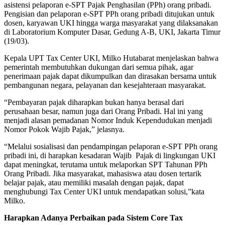
asistensi pelaporan e-SPT Pajak Penghasilan (PPh) orang pribadi.
Pengisian dan pelaporan e-SPT PPh orang pribadi ditujukan untuk
dosen, karyawan UKI hingga warga masyarakat yang dilaksanakan
di Laboratorium Komputer Dasar, Gedung A-B, UKI, Jakarta Timur
(19/03).
Kepala UPT Tax Center UKI, Milko Hutabarat menjelaskan bahwa
pemerintah membutuhkan dukungan dari semua pihak, agar
penerimaan pajak dapat dikumpulkan dan dirasakan bersama untuk
pembangunan negara, pelayanan dan kesejahteraan masyarakat.
“Pembayaran pajak diharapkan bukan hanya berasal dari
perusahaan besar, namun juga dari Orang Pribadi. Hal ini yang
menjadi alasan pemadanan Nomor Induk Kependudukan menjadi
Nomor Pokok Wajib Pajak,” jelasnya.
“Melalui sosialisasi dan pendampingan pelaporan e-SPT PPh orang
pribadi ini, di harapkan kesadaran Wajib Pajak di lingkungan UKI
dapat meningkat, terutama untuk melaporkan SPT Tahunan PPh
Orang Pribadi. Jika masyarakat, mahasiswa atau dosen tertarik
belajar pajak, atau memiliki masalah dengan pajak, dapat
menghubungi Tax Center UKI untuk mendapatkan solusi,”kata
Milko.
Harapkan Adanya Perbaikan pada Sistem Core Tax