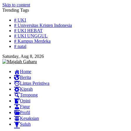
Skip to content
Trending Tags
# UKI
# Universitas Kristen Indonesia
# UKI HEBAT
# UKI UNGGUL
# Kampus Merdeka
# natal
Saturday, Aug 8, 2026
Home
Berita
Lintas Peristiwa
Kiprah
Teropong
Opini
Figur
Profil
Kesaksian
Suluh