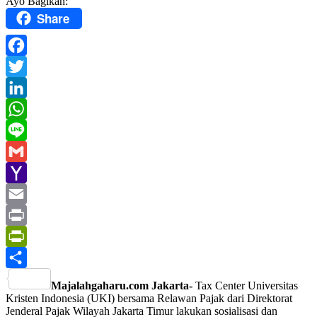
Ayo Bagikan:
Share
Facebook
Twitter
LinkedIn
WhatsApp
Line
Gmail
Yahoo
Mail
Email
Print
PrintFriendly
Share
Majalahgaharu.com Jakarta-
Tax Center Universitas
Kristen Indonesia (UKI) bersama Relawan Pajak dari Direktorat
Jenderal Pajak Wilayah Jakarta Timur lakukan sosialisasi dan