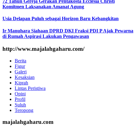
72 Tahun Gereja Gerakan Pentakosta Ecclesia Christi
Komitmen Laksanakan Amanat Agung
Usia Delapan Puluh sebagai Horizon Baru Kebangkitan
Ir Manuhara Siahaan DPRD DKI Fraksi PDI P Ajak Pewarna
di Rumah Aspirasi Lakukan Pengawasan
http://www.majalahgaharu.com/
Berita
Figur
Galeri
Kesaksian
Kiprah
Lintas Peristiwa
Opini
Profil
Suluh
Teropong
majalahgaharu.com