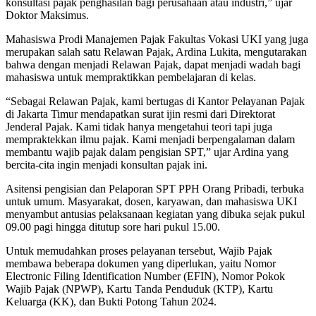
konsultasi pajak penghasilan bagi perusahaan atau industri,” ujar
Doktor Maksimus.
Mahasiswa Prodi Manajemen Pajak Fakultas Vokasi UKI yang juga
merupakan salah satu Relawan Pajak, Ardina Lukita, mengutarakan
bahwa dengan menjadi Relawan Pajak, dapat menjadi wadah bagi
mahasiswa untuk mempraktikkan pembelajaran di kelas.
“Sebagai Relawan Pajak, kami bertugas di Kantor Pelayanan Pajak
di Jakarta Timur mendapatkan surat ijin resmi dari Direktorat
Jenderal Pajak. Kami tidak hanya mengetahui teori tapi juga
mempraktekkan ilmu pajak. Kami menjadi berpengalaman dalam
membantu wajib pajak dalam pengisian SPT,” ujar Ardina yang
bercita-cita ingin menjadi konsultan pajak ini.
Asitensi pengisian dan Pelaporan SPT PPH Orang Pribadi, terbuka
untuk umum. Masyarakat, dosen, karyawan, dan mahasiswa UKI
menyambut antusias pelaksanaan kegiatan yang dibuka sejak pukul
09.00 pagi hingga ditutup sore hari pukul 15.00.
Untuk memudahkan proses pelayanan tersebut, Wajib Pajak
membawa beberapa dokumen yang diperlukan, yaitu Nomor
Electronic Filing Identification Number (EFIN), Nomor Pokok
Wajib Pajak (NPWP), Kartu Tanda Penduduk (KTP), Kartu
Keluarga (KK), dan Bukti Potong Tahun 2024.