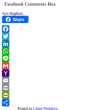
Facebook Comments Box
Ayo Bagikan:
Share
Facebook
Twitter
LinkedIn
WhatsApp
Line
Gmail
Yahoo
Mail
Email
Print
PrintFriendly
Posted in
Lintas Peristiwa
Share