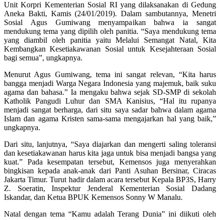
Unit Korpri Kementerian Sosial RI yang dilaksanakan di Gedung
Aneka Bakti, Kamis (24/01/2019). Dalam sambutannya, Menetri
Sosial Agus Gumiwang menyampaikan bahwa ia sangat
mendukung tema yang dipilih oleh panitia. “Saya mendukung tema
yang diambil oleh panitia yaitu Melalui Semangat Natal, Kita
Kembangkan Kesetiakawanan Sosial untuk Kesejahteraan Sosial
bagi semua”, ungkapnya.
Menurut Agus Gumiwang, tema ini sangat relevan, “Kita harus
bangga menjadi Warga Negara Indonesia yang majemuk, baik suku
agama dan bahasa.” Ia mengaku bahwa sejak SD-SMP di sekolah
Katholik Pangudi Luhur dan SMA Kanisius, “Hal itu rupanya
menjadi sangat berharga, dari situ saya sadar bahwa dalam agama
Islam dan agama Kristen sama-sama mengajarkan hal yang baik,”
ungkapnya.
Dari situ, lanjutnya, “Saya diajarkan dan mengerti saling toleransi
dan kesetiakawanan harus kita jaga untuk bisa menjadi bangsa yang
kuat.” Pada kesempatan tersebut, Kemensos juga menyerahkan
bingkisan kepada anak-anak dari Panti Asuhan Bersinar, Ciracas
Jakarta Timur. Turut hadir dalam acara tersebut Kepala BP3S, Harry
Z. Soeratin, Inspektur Jenderal Kementerian Sosial Dadang
Iskandar, dan Ketua BPUK Kemensos Sonny W Manalu.
Natal dengan tema “Kamu adalah Terang Dunia” ini diikuti oleh