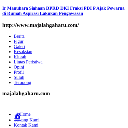
Ir Manuhara Siahaan DPRD DKI Fraksi PDI P Ajak Pewarna
di Rumah Aspirasi Lakukan Pengawasan
http://www.majalahgaharu.com/
Berita
Figur
Galeri
Kesaksian
Kiprah
Lintas Peristiwa
Opini
Profil
Suluh
Teropong
majalahgaharu.com
Home
Tentang Kami
Kontak Kami