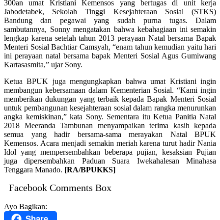
300an umat Kristiani Kemensos yang bertugas di unit kerja
Jabodetabek, Sekolah Tinggi Kesejahteraan Sosial (STKS)
Bandung dan pegawai yang sudah purna tugas. Dalam
sambutannya, Sonny mengatakan bahwa kebahagiaan ini semakin
lengkap karena setelah tahun 2013 perayaan Natal bersama Bapak
Menteri Sosial Bachtiar Camsyah, “enam tahun kemudian yaitu hari
ini perayaan natal bersama bapak Menteri Sosial Agus Gumiwang
Kartasasmita,” ujar Sony.
Ketua BPUK juga mengungkapkan bahwa umat Kristiani ingin
membangun kebersamaan dalam Kementerian Sosial. “Kami ingin
memberikan dukungan yang terbaik kepada Bapak Menteri Sosial
untuk pembangunan kesejahteraan sosial dalam rangka menurunkan
angka kemiskinan,” kata Sony. Sementara itu Ketua Panitia Natal
2018 Meeranda Tambunan menyampaikan terima kasih kepada
semua yang hadir bersama-sama merayakan Natal BPUK
Kemensos. Acara menjadi semakin meriah karena turut hadir Nania
Idol yang mempersembahkan beberapa pujian, kesaksian Pujian
juga dipersembahkan Paduan Suara Iwekahalesan Minahasa
Tenggara Manado.
[RA/BPUKKS]
Facebook Comments Box
Ayo Bagikan:
Share