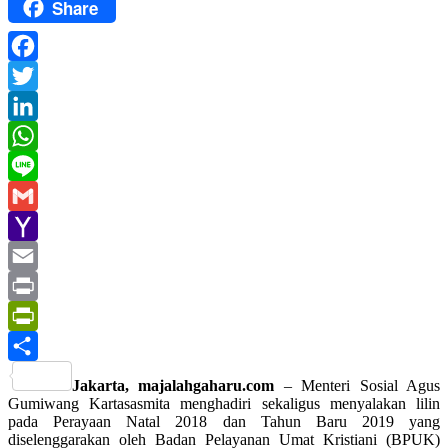
Share
Facebook
Twitter
LinkedIn
WhatsApp
Line
Gmail
Yahoo
Mail
Email
Print
PrintFriendly
Share
Jakarta, majalahgaharu.com
– Menteri Sosial Agus
Gumiwang Kartasasmita menghadiri sekaligus menyalakan lilin
pada Perayaan Natal 2018 dan Tahun Baru 2019 yang
diselenggarakan oleh Badan Pelayanan Umat Kristiani (BPUK)