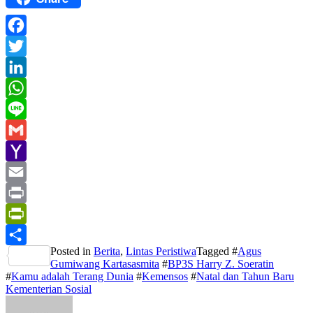
Facebook
Twitter
LinkedIn
WhatsApp
Line
Gmail
Yahoo
Mail
Email
Print
PrintFriendly
Posted in
Berita
,
Lintas Peristiwa
Tagged #
Agus
Share
Gumiwang Kartasasmita
#
BP3S Harry Z. Soeratin
#
Kamu adalah Terang Dunia
#
Kemensos
#
Natal dan Tahun Baru
Kementerian Sosial