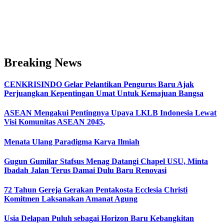
Breaking News
CENKRISINDO Gelar Pelantikan Pengurus Baru Ajak
Perjuangkan Kepentingan Umat Untuk Kemajuan Bangsa
ASEAN Mengakui Pentingnya Upaya LKLB Indonesia Lewat
Visi Komunitas ASEAN 2045,
Menata Ulang Paradigma Karya Ilmiah
Gugun Gumilar Stafsus Menag Datangi Chapel USU, Minta
Ibadah Jalan Terus Damai Dulu Baru Renovasi
72 Tahun Gereja Gerakan Pentakosta Ecclesia Christi
Komitmen Laksanakan Amanat Agung
Usia Delapan Puluh sebagai Horizon Baru Kebangkitan