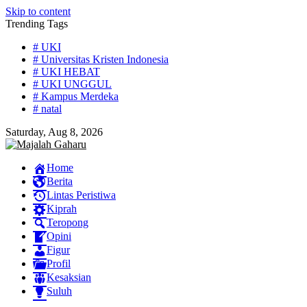
Skip to content
Trending Tags
# UKI
# Universitas Kristen Indonesia
# UKI HEBAT
# UKI UNGGUL
# Kampus Merdeka
# natal
Saturday, Aug 8, 2026
Home
Berita
Lintas Peristiwa
Kiprah
Teropong
Opini
Figur
Profil
Kesaksian
Suluh