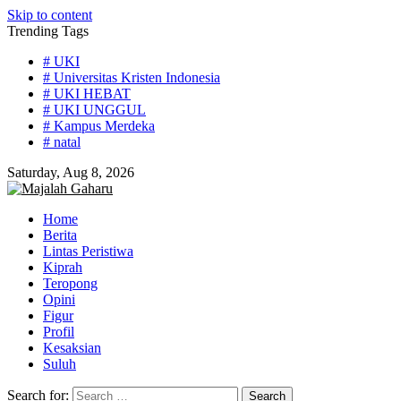
Skip to content
Trending Tags
# UKI
# Universitas Kristen Indonesia
# UKI HEBAT
# UKI UNGGUL
# Kampus Merdeka
# natal
Saturday, Aug 8, 2026
Home
Berita
Lintas Peristiwa
Kiprah
Teropong
Opini
Figur
Profil
Kesaksian
Suluh
Search for: