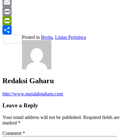
Yahoo
Mail
Email
Print
PrintFriendly
Posted in
Berita
,
Lintas Peristiwa
Share
Redaksi Gaharu
http://www.majalahgaharu.com
Leave a Reply
Your email address will not be published.
Required fields are
marked
*
Comment
*