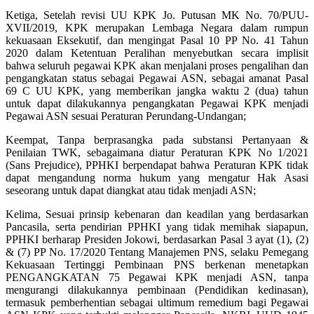
Ketiga, Setelah revisi UU KPK Jo. Putusan MK No. 70/PUU-
XVII/2019, KPK merupakan Lembaga Negara dalam rumpun
kekuasaan Eksekutif, dan mengingat Pasal 10 PP No. 41 Tahun
2020 dalam Ketentuan Peralihan menyebutkan secara implisit
bahwa seluruh pegawai KPK akan menjalani proses pengalihan dan
pengangkatan status sebagai Pegawai ASN, sebagai amanat Pasal
69 C UU KPK, yang memberikan jangka waktu 2 (dua) tahun
untuk dapat dilakukannya pengangkatan Pegawai KPK menjadi
Pegawai ASN sesuai Peraturan Perundang-Undangan;
Keempat, Tanpa berprasangka pada substansi Pertanyaan &
Penilaian TWK, sebagaimana diatur Peraturan KPK No 1/2021
(Sans Prejudice), PPHKI berpendapat bahwa Peraturan KPK tidak
dapat mengandung norma hukum yang mengatur Hak Asasi
seseorang untuk dapat diangkat atau tidak menjadi ASN;
Kelima, Sesuai prinsip kebenaran dan keadilan yang berdasarkan
Pancasila, serta pendirian PPHKI yang tidak memihak siapapun,
PPHKI berharap Presiden Jokowi, berdasarkan Pasal 3 ayat (1), (2)
& (7) PP No. 17/2020 Tentang Manajemen PNS, selaku Pemegang
Kekuasaan Tertinggi Pembinaan PNS berkenan menetapkan
PENGANGKATAN 75 Pegawai KPK menjadi ASN, tanpa
mengurangi dilakukannya pembinaan (Pendidikan kedinasan),
termasuk pemberhentian sebagai ultimum remedium bagi Pegawai