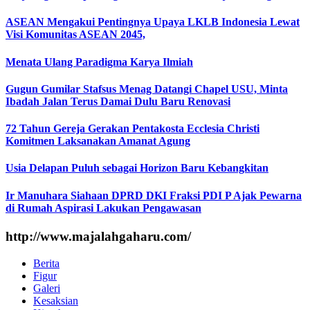
ASEAN Mengakui Pentingnya Upaya LKLB Indonesia Lewat
Visi Komunitas ASEAN 2045,
Menata Ulang Paradigma Karya Ilmiah
Gugun Gumilar Stafsus Menag Datangi Chapel USU, Minta
Ibadah Jalan Terus Damai Dulu Baru Renovasi
72 Tahun Gereja Gerakan Pentakosta Ecclesia Christi
Komitmen Laksanakan Amanat Agung
Usia Delapan Puluh sebagai Horizon Baru Kebangkitan
Ir Manuhara Siahaan DPRD DKI Fraksi PDI P Ajak Pewarna
di Rumah Aspirasi Lakukan Pengawasan
http://www.majalahgaharu.com/
Berita
Figur
Galeri
Kesaksian