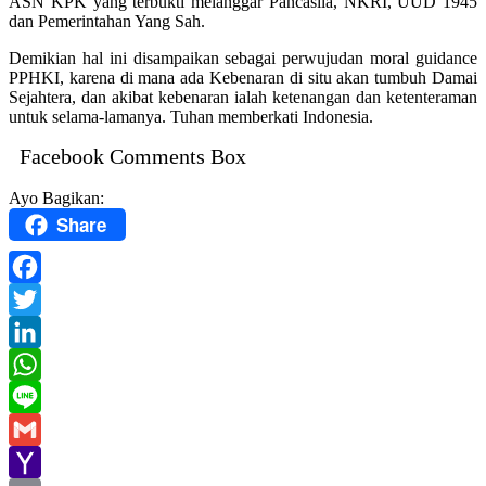
ASN KPK yang terbukti melanggar Pancasila, NKRI, UUD 1945
dan Pemerintahan Yang Sah.
Demikian hal ini disampaikan sebagai perwujudan moral guidance
PPHKI, karena di mana ada Kebenaran di situ akan tumbuh Damai
Sejahtera, dan akibat kebenaran ialah ketenangan dan ketenteraman
untuk selama-lamanya. Tuhan memberkati Indonesia.
Facebook Comments Box
Ayo Bagikan:
Share
Facebook
Twitter
LinkedIn
WhatsApp
Line
Gmail