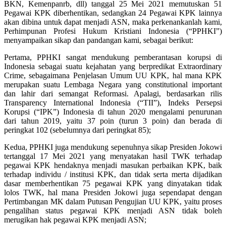
BKN, Kemenpanrb, dll) tanggal 25 Mei 2021 memutuskan 51
Pegawai KPK diberhentikan, sedangkan 24 Pegawai KPK lainnya
akan dibina untuk dapat menjadi ASN, maka perkenankanlah kami,
Perhimpunan Profesi Hukum Kristiani Indonesia (“PPHKI”)
menyampaikan sikap dan pandangan kami, sebagai berikut:
Pertama, PPHKI sangat mendukung pemberantasan korupsi di
Indonesia sebagai suatu kejahatan yang berpredikat Extraordinary
Crime, sebagaimana Penjelasan Umum UU KPK, hal mana KPK
merupakan suatu Lembaga Negara yang constitutional important
dan lahir dari semangat Reformasi. Apalagi, berdasarkan rilis
Transparency International Indonesia (“TII”), Indeks Persepsi
Korupsi (“IPK”) Indonesia di tahun 2020 mengalami penurunan
dari tahun 2019, yaitu 37 poin (turun 3 poin) dan berada di
peringkat 102 (sebelumnya dari peringkat 85);
Kedua, PPHKI juga mendukung sepenuhnya sikap Presiden Jokowi
tertanggal 17 Mei 2021 yang menyatakan hasil TWK terhadap
pegawai KPK hendaknya menjadi masukan perbaikan KPK, baik
terhadap individu / institusi KPK, dan tidak serta merta dijadikan
dasar memberhentikan 75 pegawai KPK yang dinyatakan tidak
lolos TWK, hal mana Presiden Jokowi juga sependapat dengan
Pertimbangan MK dalam Putusan Pengujian UU KPK, yaitu proses
pengalihan status pegawai KPK menjadi ASN tidak boleh
merugikan hak pegawai KPK menjadi ASN;