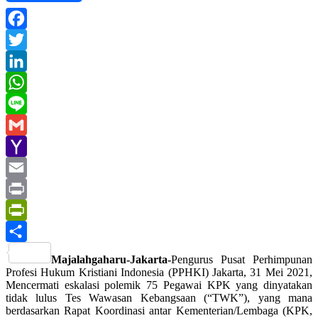
Facebook
Twitter
LinkedIn
WhatsApp
Line
Gmail
Yahoo
Mail
Email
Print
PrintFriendly
Share
Majalahgaharu-Jakarta-
Pengurus Pusat Perhimpunan
Profesi Hukum Kristiani Indonesia (PPHKI) Jakarta, 31 Mei 2021,
Mencermati eskalasi polemik 75 Pegawai KPK yang dinyatakan
tidak lulus Tes Wawasan Kebangsaan (“TWK”), yang mana
berdasarkan Rapat Koordinasi antar Kementerian/Lembaga (KPK,