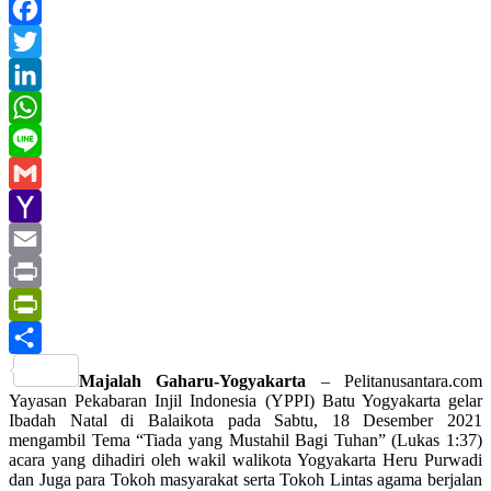
Facebook
Twitter
LinkedIn
WhatsApp
Line
Gmail
Yahoo
Mail
Email
Print
PrintFriendly
Share
Majalah Gaharu-Yogyakarta
– Pelitanusantara.com
Yayasan Pekabaran Injil Indonesia (YPPI) Batu Yogyakarta gelar
Ibadah Natal di Balaikota pada Sabtu, 18 Desember 2021
mengambil Tema “Tiada yang Mustahil Bagi Tuhan” (Lukas 1:37)
acara yang dihadiri oleh wakil walikota Yogyakarta Heru Purwadi
dan Juga para Tokoh masyarakat serta Tokoh Lintas agama berjalan