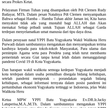
secara Prokes Ketat.
Pelayanan Firman Tuhan yang disampaikan oleh Pdt Clemen Rudy
Batlayar, MTh. Dalam pesan Natalnya Pdt Clemen menyampaikan
Bahwa sebagai Hamba – Hamba Tuhan akhir Jaman ini, Kita harus
menyakini tidak ada yang mustahil bagi ALLAH dan Akan
memakai Setiap pribadi untuk Tujuan ALLAH sebagai Garda
terdepan menyelamatkan umat manusia dari tipu daya dosa.
Dalam perayaan natal YPPI Batu Yogyakarta Wakil Walikota Heru
Purwadi dalam sambutannya mengatakan dan menyampaikan terima
kasihnya kepada para tokoh-tokoh Masyarakat, Para ulama dan
pemimpin Agama serta para Pendeta yang telah turut membantu
pemerintah secara Giat tanpa kenal lelah dalam menanggulangi
pandemi Covid 19 di Kota Yogyakarta.
Dan harapan wakil walikota semoga kedepan Yogyakarta menjadi
kota terdepan dalam usaha pemulihan disegala bidang kehidupan,
setelah pandemi memporak – porandakan segalah bidang
kehidupan, sebagai informasi ternyata dalam posisi pandemi ini
pertumbuhan ekonomi Yogyakarta tertinggi se Indonesia, jelas Waki
Walikota Heru
Ketua MPW YPPI Batu Yogyakarta Ev.DR.Ir.Jacky
Latuperisa,M.A.,M.Th. Dalam sambutannya mengatakan YPPI