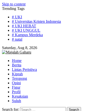
Skip to content
Trending Tags
# UKI
# Universitas Kristen Indonesia
# UKI HEBAT
# UKI UNGGUL
# Kampus Merdeka
# natal
Saturday, Aug 8, 2026
Home
Berita
Lintas Peristiwa
Kiprah
Teropong
Opini
Figur
Profil
Kesaksian
Suluh
Search for: