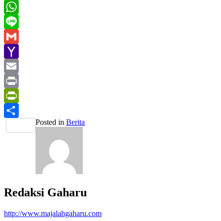
LinkedIn
WhatsApp
Line
Gmail
Yahoo
Mail
Email
Print
PrintFriendly
Posted in
Berita
Share
Redaksi Gaharu
http://www.majalahgaharu.com