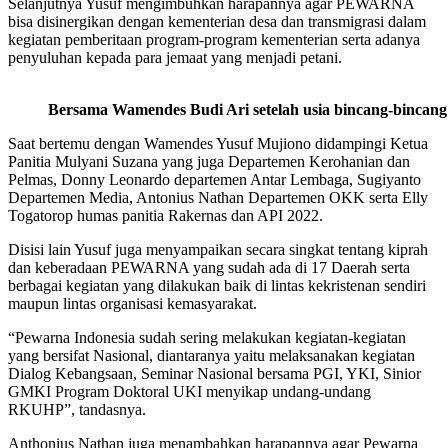
Selanjutnya Yusuf mengimbuhkan harapannya agar PEWARNA
bisa disinergikan dengan kementerian desa dan transmigrasi dalam
kegiatan pemberitaan program-program kementerian serta adanya
penyuluhan kepada para jemaat yang menjadi petani.
Bersama Wamendes Budi Ari setelah usia bincang-bincang
Saat bertemu dengan Wamendes Yusuf Mujiono didampingi Ketua
Panitia Mulyani Suzana yang juga Departemen Kerohanian dan
Pelmas, Donny Leonardo departemen Antar Lembaga, Sugiyanto
Departemen Media, Antonius Nathan Departemen OKK serta Elly
Togatorop humas panitia Rakernas dan API 2022.
Disisi lain Yusuf juga menyampaikan secara singkat tentang kiprah
dan keberadaan PEWARNA yang sudah ada di 17 Daerah serta
berbagai kegiatan yang dilakukan baik di lintas kekristenan sendiri
maupun lintas organisasi kemasyarakat.
“Pewarna Indonesia sudah sering melakukan kegiatan-kegiatan
yang bersifat Nasional, diantaranya yaitu melaksanakan kegiatan
Dialog Kebangsaan, Seminar Nasional bersama PGI, YKI, Sinior
GMKI Program Doktoral UKI menyikap undang-undang
RKUHP”, tandasnya.
Anthonius Nathan juga menambahkan harapannya agar Pewarna