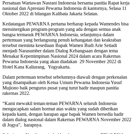
Persatuan Wartawan Nasrani Indonesia bersama panitia Rapat kerja
nasional dan Apresiasi Pewarna Indonesia di kantornya, Selasa 11
Oktober 2022 di bilangan Kalibata Jakarta Selatan.
Kedatangan PEWARNA pertama berharap kepada Wamendes bisa
mensinergikan program-program yang ada dengan semua anak
bangsa termasuk PEWARNA Indonesia, selanjutnya dalam
pertemuan yang berlangsung penuh kehangatan dan keakraban
tersebut meminta kesediaan Bapak Wamen Budi Arie Setiadi
menjadi Narasumber dalam Dialog Kebangsaan dengan tema
Menakar Kepemimpinan Nasional 2024 dalam acara Rakernas
Pewarna Indonesia yang akan diadakan 29 November 2022 di
Hotel Kana Kaliurang, Yogyakarta.
Dalam pertemuan tersebut sebelumnya diawali dengan perkenalan
yang disampaikan oleh Ketua Umum Pewarna Indonesia Yusuf
Mujiono baik pengurus pusat yang turut hadir maupun panitia
rakernas 2022.
“Kami mewakil teman-teman PEWARNA seluruh Indonesia
mengucapkan salam hormat atas waktu yang sudah diberikan
kepada kami, dengan harapan agar bapak Wamen bersedia hadir
dalam dialog nasional dalam Rakernas PEWARNA November 2022
di Jogya”, harapnya.