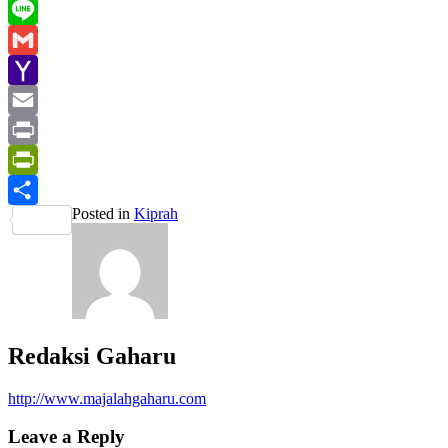
WhatsApp
Line
Gmail
Yahoo
Mail
Email
Print
PrintFriendly
Posted in
Kiprah
Share
Redaksi Gaharu
http://www.majalahgaharu.com
Leave a Reply