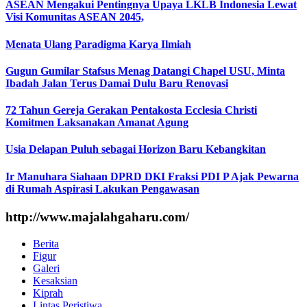
ASEAN Mengakui Pentingnya Upaya LKLB Indonesia Lewat
Visi Komunitas ASEAN 2045,
Menata Ulang Paradigma Karya Ilmiah
Gugun Gumilar Stafsus Menag Datangi Chapel USU, Minta
Ibadah Jalan Terus Damai Dulu Baru Renovasi
72 Tahun Gereja Gerakan Pentakosta Ecclesia Christi
Komitmen Laksanakan Amanat Agung
Usia Delapan Puluh sebagai Horizon Baru Kebangkitan
Ir Manuhara Siahaan DPRD DKI Fraksi PDI P Ajak Pewarna
di Rumah Aspirasi Lakukan Pengawasan
http://www.majalahgaharu.com/
Berita
Figur
Galeri
Kesaksian
Kiprah
Lintas Peristiwa