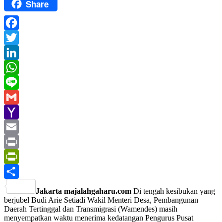
Share
Facebook
Twitter
LinkedIn
WhatsApp
Line
Gmail
Yahoo
Mail
Email
Print
PrintFriendly
Share
Jakarta majalahgaharu.com
Di tengah kesibukan yang
berjubel Budi Arie Setiadi Wakil Menteri Desa, Pembangunan
Daerah Tertinggal dan Transmigrasi (Wamendes) masih
menyempatkan waktu menerima kedatangan Pengurus Pusat