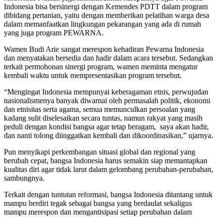
Indonesia bisa bersinergi dengan Kemendes PDTT dalam program
dibidang pertanian, yaitu dengan memberikan pelatihan warga desa
dalam memanfaatkan lingkungan pekarangan yang ada di rumah
yang juga program PEWARNA.
Wamen Budi Arie sangat merespon kehadiran Pewarna Indonesia
dan menyatakan bersedia dan hadir dalam acara tersebut. Sedangkan
terkait permohonan sinergi program, wamen meminta mengatur
kembali waktu untuk mempresentasikan program tersebut.
“Mengingat Indonesia mempunyai keberagaman etnis, perwujudan
nasionalismenya banyak diwarnai oleh permasalah politik, ekonomi
dan etnisitas serta agama, semua memunculkan persoalan yang
kadang sulit diselesaikan secara tuntas, namun rakyat yang masih
peduli dengan kondisi bangsa agar tetap beragam, saya akan hadir,
dan nanti tolong diinggatkan kembali dan dikoordinasikan,” ujarnya.
Pun menyikapi perkembangan situasi global dan regional yang
berubah cepat, bangsa Indonesia harus semakin siap memantapkan
kualitas diri agar tidak larut dalam gelombang perubahan-perubahan,
sambungnya.
Terkait dengan tuntutan reformasi, bangsa Indonesia ditantang untuk
mampu berdiri tegak sebagai bangsa yang berdaulat sekaligus
mampu merespon dan mengantisipasi setiap perubahan dalam