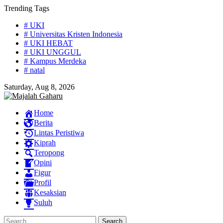
Skip
Trending Tags
to
# UKI
content
# Universitas Kristen Indonesia
# UKI HEBAT
# UKI UNGGUL
# Kampus Merdeka
# natal
Saturday, Aug 8, 2026
Home
Berita
Lintas Peristiwa
Kiprah
Teropong
Opini
Figur
Profil
Kesaksian
Suluh
Search