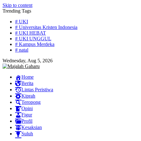
Skip to content
Trending Tags
# UKI
# Universitas Kristen Indonesia
# UKI HEBAT
# UKI UNGGUL
# Kampus Merdeka
# natal
Wednesday, Aug 5, 2026
Home
Berita
Lintas Peristiwa
Kiprah
Teropong
Opini
Figur
Profil
Kesaksian
Suluh