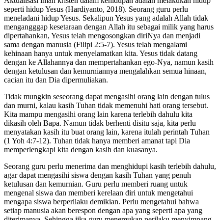
Aktualisasi iman kristen dalam kehidupan adalah melakukan hidup
seperti hidup Yesus (Hardiyanto, 2018). Seorang guru perlu
meneladani hidup Yesus. Sekalipun Yesus yang adalah Allah tidak
mengangggap kesetaraan dengan Allah itu sebagai milik yang harus
dipertahankan, Yesus telah mengosongkan diriNya dan menjadi
sama dengan manusia (Filipi 2:5-7). Yesus telah mengalami
kehinaan hanya untuk menyelamatkan kita. Yesus tidak datang
dengan ke Allahannya dan mempertahankan ego-Nya, namun kasih
dengan ketulusan dan kemurniannya mengalahkan semua hinaan,
cacian itu dan Dia dipermuliakan.
Tidak mungkin seseorang dapat mengasihi orang lain dengan tulus
dan murni, kalau kasih Tuhan tidak memenuhi hati orang tersebut.
Kita mampu mengasihi orang lain karena terlebih dahulu kita
dikasih oleh Bapa. Namun tidak berhenti disitu saja, kita perlu
menyatakan kasih itu buat orang lain, karena itulah perintah Tuhan
(1 Yoh 4:7-12). Tuhan tidak hanya memberi amanat tapi Dia
memperlengkapi kita dengan kasih dan kuasanya.
Seorang guru perlu menerima dan menghidupi kasih terlebih dahulu,
agar dapat mengasihi siswa dengan kasih Tuhan yang penuh
ketulusan dan kemurnian. Guru perlu memberi ruang untuk
mengenal siswa dan memberi kerelaan diri untuk mengetahui
mengapa siswa berperilaku demikian. Perlu mengetahui bahwa
setiap manusia akan berespon dengan apa yang seperti apa yang
diterimanya. Sehingga jika guru menemukan perilaku menyimpang,