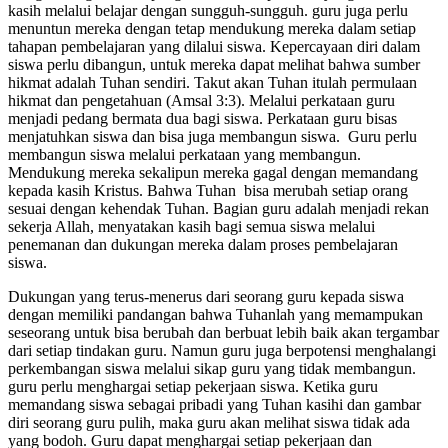
kasih melalui belajar dengan sungguh-sungguh. guru juga perlu
menuntun mereka dengan tetap mendukung mereka dalam setiap
tahapan pembelajaran yang dilalui siswa. Kepercayaan diri dalam
siswa perlu dibangun, untuk mereka dapat melihat bahwa sumber
hikmat adalah Tuhan sendiri. Takut akan Tuhan itulah permulaan
hikmat dan pengetahuan (Amsal 3:3). Melalui perkataan guru
menjadi pedang bermata dua bagi siswa. Perkataan guru bisas
menjatuhkan siswa dan bisa juga membangun siswa. Guru perlu
membangun siswa melalui perkataan yang membangun.
Mendukung mereka sekalipun mereka gagal dengan memandang
kepada kasih Kristus. Bahwa Tuhan bisa merubah setiap orang
sesuai dengan kehendak Tuhan. Bagian guru adalah menjadi rekan
sekerja Allah, menyatakan kasih bagi semua siswa melalui
penemanan dan dukungan mereka dalam proses pembelajaran
siswa.
Dukungan yang terus-menerus dari seorang guru kepada siswa
dengan memiliki pandangan bahwa Tuhanlah yang memampukan
seseorang untuk bisa berubah dan berbuat lebih baik akan tergambar
dari setiap tindakan guru. Namun guru juga berpotensi menghalangi
perkembangan siswa melalui sikap guru yang tidak membangun.
guru perlu menghargai setiap pekerjaan siswa. Ketika guru
memandang siswa sebagai pribadi yang Tuhan kasihi dan gambar
diri seorang guru pulih, maka guru akan melihat siswa tidak ada
yang bodoh. Guru dapat menghargai setiap pekerjaan dan