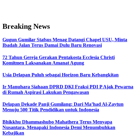
Breaking News
Gugun Gumilar Stafsus Menag Datangi Chapel USU, Minta
Ibadah Jalan Terus Damai Dulu Baru Renovasi
72 Tahun Gereja Gerakan Pentakosta Ecclesia Christi
Komitmen Laksanakan Amanat Agung
Usia Delapan Puluh sebagai Horizon Baru Kebangkitan
Ir Manuhara Siahaan DPRD DKI Fraksi PDI P Ajak Pewarna
di Rumah Aspirasi Lakukan Pengawasan
Delapan Dekade Panji Gumilang: Dari Ma’had Al-Zaytun
Menuju 500 Titik Pendidikan untuk Indonesia
Bhikkhu Dhammashubo Mahathera Terus Menyapa
Nusantara, Menapaki Indonesia Demi Menumbuhkan
Kebajikan