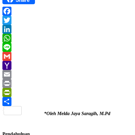
Facebook
Twitter
LinkedIn
WhatsApp
Line
Gmail
Yahoo
Mail
Email
Print
PrintFriendly
Share
*Oleh Melda Jaya Saragih, M.Pd
Pendahuluan