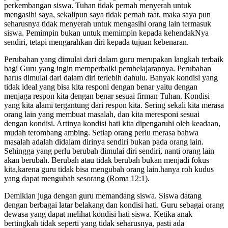
perkembangan siswa. Tuhan tidak pernah menyerah untuk
mengasihi saya, sekalipun saya tidak pernah taat, maka saya pun
seharusnya tidak menyerah untuk mengasihi orang lain termasuk
siswa. Pemimpin bukan untuk memimpin kepada kehendakNya
sendiri, tetapi mengarahkan diri kepada tujuan kebenaran.
Perubahan yang dimulai dari dalam guru merupakan langkah terbaik
bagi Guru yang ingin memperbaiki pembelajarannya. Perubahan
harus dimulai dari dalam diri terlebih dahulu. Banyak kondisi yang
tidak ideal yang bisa kita responi dengan benar yaitu dengan
menjaga respon kita dengan benar sesuai firman Tuhan. Kondisi
yang kita alami tergantung dari respon kita. Sering sekali kita merasa
orang lain yang membuat masalah, dan kita meresponi sesuai
dengan kondisi. Artinya kondisi hati kita dipengaruhi oleh keadaan,
mudah terombang ambing. Setiap orang perlu merasa bahwa
masalah adalah didalam dirinya sendiri bukan pada orang lain.
Sehingga yang perlu berubah dimulai diri sendiri, nanti orang lain
akan berubah. Berubah atau tidak berubah bukan menjadi fokus
kita,karena guru tidak bisa mengubah orang lain.hanya roh kudus
yang dapat mengubah sesorang (Roma 12:1).
Demikian juga dengan guru memandang siswa. Siswa datang
dengan berbagai latar belakang dan kondisi hati. Guru sebagai orang
dewasa yang dapat melihat kondisi hati siswa. Ketika anak
bertingkah tidak seperti yang tidak seharusnya, pasti ada