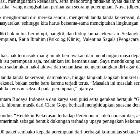
si, meningkatkan kesadaran, serta mendorong tindakan nyata dalam 
Luka” yang mengisahkan perjuangan seorang perempuan, Naya (diperan
 menghormati diri mereka sendiri, mengenali tanda-tanda kekerasan, d
 masyarakat, sehingga kita harus bersama-sama menciptakan lingkunga
ki hak untuk bermimpi, bangkit, dan hidup tanpa kekerasan. Sedangka
empuan), Ratih Ibrahim (Psikolog Klinis), Valentina Sagala (Pengacara
hak-hak termasuk ruang untuk berdayakan dan membangun masa depan 
ah isu perempuan saja, melainkan isu kemanusiaan. Saya mendukung aca
puan sadar akan hak-haknya dan senantiasa mengembangkan diri agar dap
i tanda-tanda kekerasan, dampaknya, hingga langkah-langkah konkret
ual, bukan cerita baru karena terjadi terus. “Masalah ini masalah ser
ah kekerasan seksual pada perempuan,” ujarnya.
ntara Budaya Indonesia dan karya seni puisi serta gerakan bertajuk
ak, hiburan musik dari Clara Gopa berhasil menghidupkan suasana deng
anduk “Hentikan Kekerasan terhadap Perempuan” oleh narasumber, aktiv
 pemerintah sebagai bentuk dukungan terhadap upaya penegakan kekeras
1.500 paket sembako kepada perempuan dari berbagai komunitas seba