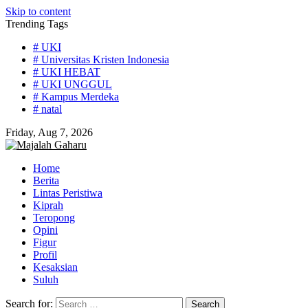
Skip to content
Trending Tags
# UKI
# Universitas Kristen Indonesia
# UKI HEBAT
# UKI UNGGUL
# Kampus Merdeka
# natal
Friday, Aug 7, 2026
Home
Berita
Lintas Peristiwa
Kiprah
Teropong
Opini
Figur
Profil
Kesaksian
Suluh
Search for: