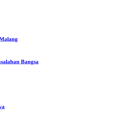
 Malang
asalahan Bangsa
wa