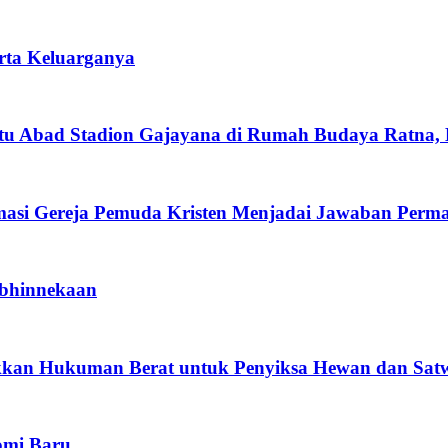
ta Keluarganya
tu Abad Stadion Gajayana di Rumah Budaya Ratna,
masi Gereja Pemuda Kristen Menjadai Jawaban Perm
bhinnekaan
kan Hukuman Berat untuk Penyiksa Hewan dan Sat
omi Baru