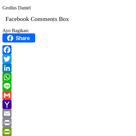
Grollus Daniel
Facebook Comments Box
Ayo Bagikan:
Share
Facebook
Twitter
LinkedIn
WhatsApp
Line
Gmail
Yahoo
Mail
Email
Print