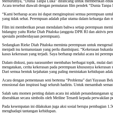
Menurutnya, “Dunia Tanpa Luka” dirancang untuk memberikan eduka
Acara tersebut diawali dengan pemutaran film pendek “Dunia Tanpa 
“Kami berharap acara ini dapat menginspirasi semua perempuan untuk
yang tidak sehat. Perempuan adalah pilar utama dalam keluarga dan
Film ini memberikan pesan mendalam bahwa setiap perempuan memili
bidangny yaitu Rieke Diah Pitaloka (anggota DPR RI dan aktivis per
spesialis pemberdayaan perempuan).
Sedangkan Rieke Diah Pitaloka meminta perempuan untuk mengenal 
menjadi isu kemanusiaan yang perlu diantisipasi. “Kekerasan bukanl
kasus kekerasan yang terjadi. Saya berharap melalui acara ini perem
Dalam diskusi, para narasumber membahas berbagai topik, mulai dar
mengatakan, cerita kekerasan pada perempuan khususnya kekerasan seks
Dari semua bentuk kejahatan yang paling menistakan kehidupan adal
Acara dengan pementasan seni bertema “Problema” dari Yayasan Bela
emosional dan inspirasi bagi seluruh hadirin. Untuk menambah semar
Salah satu momen penting dalam acara ini adalah penandatanganan sp
diserahkan secara simbolis oleh Meiline Tenardi kepada perwakilan
Pada kesempatan ini dilakukan juga aksi sosial berupa pembagian 
menghadapi tantangan kehidupan.