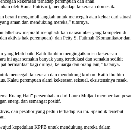
mencegah kekerasan terhadap perempuan dan anak.
kan oleh Rania Putrisari), menghadapi kekerasan domestik.
an berani mengambil langkah untuk mencegah atau keluar dari situasi
n yang aman dan mendukung mereka,” tuturnya.
n talkshow inspiratif menghadirkan narasumber yang kompeten di
 dan aktivis hak perempuan), dan Petty S. Fatimah (Komunikator dan
yang lebih baik. Ratih Ibrahim mengingatkan isu kekerasan
ra ini agar semakin banyak yang teredukasi dan semakin sedikit
at bermanfaat bagi dirinya, keluarga dan orang lain,” katanya.
 untuk mencegah kekerasan dan mendukung korban. Ratih Ibrahim
ius. Kalau perempuan alami kekerasan seksual, eksistensinya rusak.
 “Gema Ruang Hati” persembahan dari Laura Muljadi memberikan pesan
an energi dan semangat positif.
is, dan pesohor yang peduli terhadap isu ini. Spanduk tersebut
an.
gai wujud kepedulian KPPB untuk mendukung mereka dalam