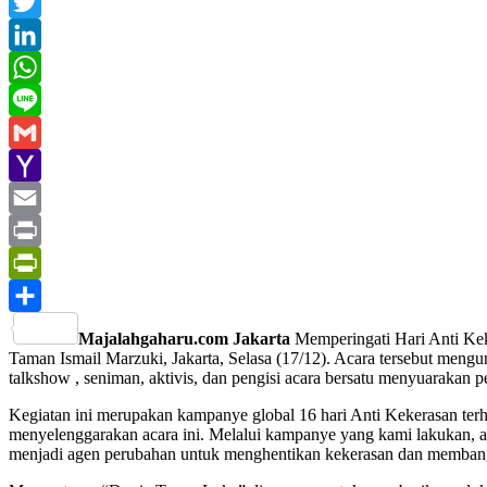
Facebook
Twitter
LinkedIn
WhatsApp
Line
Gmail
Yahoo
Mail
Email
Print
PrintFriendly
Share
Majalahgaharu.com Jakarta
Memperingati Hari Anti Kek
Taman Ismail Marzuki, Jakarta, Selasa (17/12). Acara tersebut meng
talkshow , seniman, aktivis, dan pengisi acara bersatu menyuarakan p
Kegiatan ini merupakan kampanye global 16 hari Anti Kekerasan te
menyelenggarakan acara ini. Melalui kampanye yang kami lakukan, a
menjadi agen perubahan untuk menghentikan kekerasan dan membangun