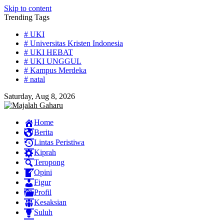
Skip to content
Trending Tags
# UKI
# Universitas Kristen Indonesia
# UKI HEBAT
# UKI UNGGUL
# Kampus Merdeka
# natal
Saturday, Aug 8, 2026
Home
Berita
Lintas Peristiwa
Kiprah
Teropong
Opini
Figur
Profil
Kesaksian
Suluh