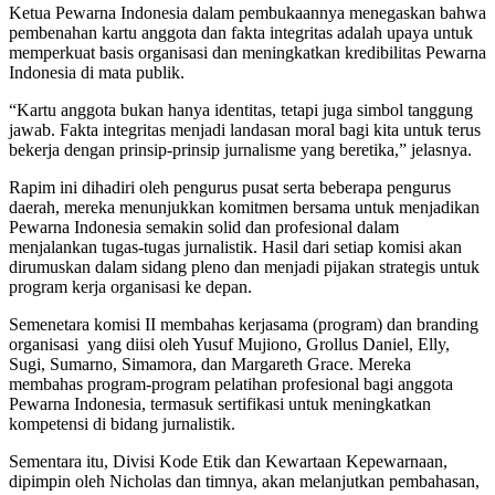
Ketua Pewarna Indonesia dalam pembukaannya menegaskan bahwa
pembenahan kartu anggota dan fakta integritas adalah upaya untuk
memperkuat basis organisasi dan meningkatkan kredibilitas Pewarna
Indonesia di mata publik.
“Kartu anggota bukan hanya identitas, tetapi juga simbol tanggung
jawab. Fakta integritas menjadi landasan moral bagi kita untuk terus
bekerja dengan prinsip-prinsip jurnalisme yang beretika,” jelasnya.
Rapim ini dihadiri oleh pengurus pusat serta beberapa pengurus
daerah, mereka menunjukkan komitmen bersama untuk menjadikan
Pewarna Indonesia semakin solid dan profesional dalam
menjalankan tugas-tugas jurnalistik. Hasil dari setiap komisi akan
dirumuskan dalam sidang pleno dan menjadi pijakan strategis untuk
program kerja organisasi ke depan.
Semenetara komisi II membahas kerjasama (program) dan branding
organisasi yang diisi oleh Yusuf Mujiono, Grollus Daniel, Elly,
Sugi, Sumarno, Simamora, dan Margareth Grace. Mereka
membahas program-program pelatihan profesional bagi anggota
Pewarna Indonesia, termasuk sertifikasi untuk meningkatkan
kompetensi di bidang jurnalistik.
Sementara itu, Divisi Kode Etik dan Kewartaan Kepewarnaan,
dipimpin oleh Nicholas dan timnya, akan melanjutkan pembahasan,