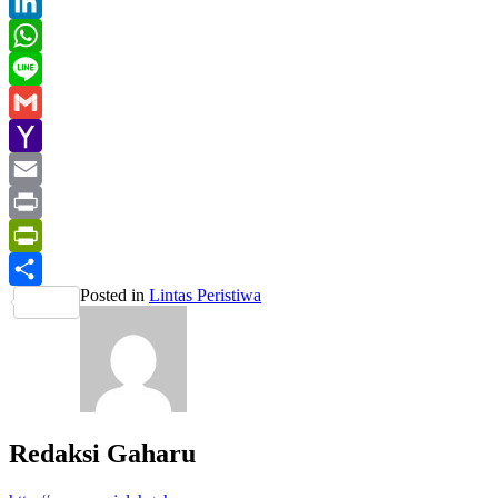
Twitter
LinkedIn
WhatsApp
Line
Gmail
Yahoo
Mail
Email
Print
PrintFriendly
Posted in
Lintas Peristiwa
Share
Redaksi Gaharu