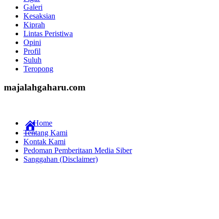
Galeri
Kesaksian
Kiprah
Lintas Peristiwa
Opini
Profil
Suluh
Teropong
majalahgaharu.com
Home
Tentang Kami
Kontak Kami
Pedoman Pemberitaan Media Siber
Sanggahan (Disclaimer)