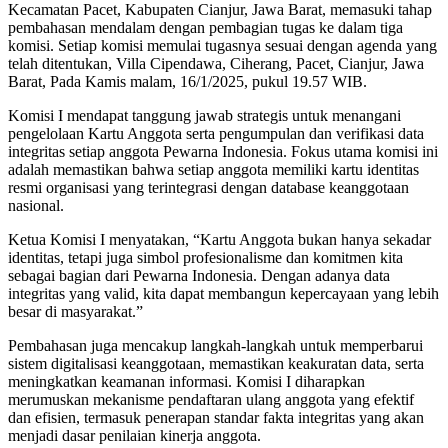
Kecamatan Pacet, Kabupaten Cianjur, Jawa Barat, memasuki tahap
pembahasan mendalam dengan pembagian tugas ke dalam tiga
komisi. Setiap komisi memulai tugasnya sesuai dengan agenda yang
telah ditentukan, Villa Cipendawa, Ciherang, Pacet, Cianjur, Jawa
Barat, Pada Kamis malam, 16/1/2025, pukul 19.57 WIB.
Komisi I mendapat tanggung jawab strategis untuk menangani
pengelolaan Kartu Anggota serta pengumpulan dan verifikasi data
integritas setiap anggota Pewarna Indonesia. Fokus utama komisi ini
adalah memastikan bahwa setiap anggota memiliki kartu identitas
resmi organisasi yang terintegrasi dengan database keanggotaan
nasional.
Ketua Komisi I menyatakan, “Kartu Anggota bukan hanya sekadar
identitas, tetapi juga simbol profesionalisme dan komitmen kita
sebagai bagian dari Pewarna Indonesia. Dengan adanya data
integritas yang valid, kita dapat membangun kepercayaan yang lebih
besar di masyarakat.”
Pembahasan juga mencakup langkah-langkah untuk memperbarui
sistem digitalisasi keanggotaan, memastikan keakuratan data, serta
meningkatkan keamanan informasi. Komisi I diharapkan
merumuskan mekanisme pendaftaran ulang anggota yang efektif
dan efisien, termasuk penerapan standar fakta integritas yang akan
menjadi dasar penilaian kinerja anggota.