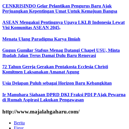
CENKRISINDO Gelar Pelantikan Pengurus Baru Ajak
Perjuangkan Kepentingan Umat Untuk Kemajuan Bangsa
ASEAN Mengakui Pentingnya Upaya LKLB Indonesia Lewat
Visi Komunitas ASEAN 2045,
Menata Ulang Paradigma Karya Ilmiah
Gugun Gumilar Stafsus Menag Datangi Chapel USU, Minta
Ibadah Jalan Terus Damai Dulu Baru Renovasi
72 Tahun Gereja Gerakan Pentakosta Ecclesia Christi
Komitmen Laksanakan Amanat Agung
Usia Delapan Puluh sebagai Horizon Baru Kebangkitan
Ir Manuhara Siahaan DPRD DKI Fraksi PDI P Ajak Pewarna
di Rumah Aspirasi Lakukan Pengawasan
http://www.majalahgaharu.com/
Berita
Figur