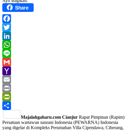
Ayo Bagikan:
Share
Facebook
Twitter
LinkedIn
WhatsApp
Line
Gmail
Yahoo
Mail
Email
Print
PrintFriendly
Share
Majalahgaharu.com Cianjur
Rapat Pimpinan (Rapim)
Persatuan wartawan nasrani Indonesia (PEWARNA) Indonesia
yang digelar di Kompleks Perumahan Villa Cipendawa, Ciherang,