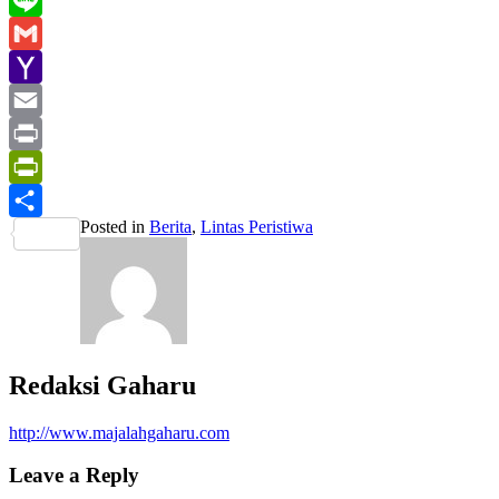
Line
Gmail
Yahoo
Mail
Email
Print
PrintFriendly
Posted in
Berita
,
Lintas Peristiwa
Share
Redaksi Gaharu
http://www.majalahgaharu.com
Leave a Reply