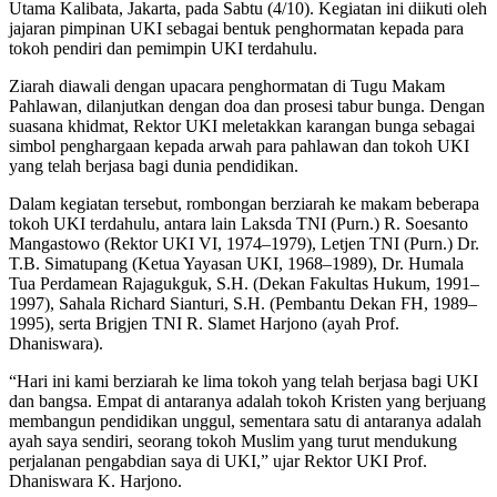
Utama Kalibata, Jakarta, pada Sabtu (4/10). Kegiatan ini diikuti oleh
jajaran pimpinan UKI sebagai bentuk penghormatan kepada para
tokoh pendiri dan pemimpin UKI terdahulu.
Ziarah diawali dengan upacara penghormatan di Tugu Makam
Pahlawan, dilanjutkan dengan doa dan prosesi tabur bunga. Dengan
suasana khidmat, Rektor UKI meletakkan karangan bunga sebagai
simbol penghargaan kepada arwah para pahlawan dan tokoh UKI
yang telah berjasa bagi dunia pendidikan.
Dalam kegiatan tersebut, rombongan berziarah ke makam beberapa
tokoh UKI terdahulu, antara lain Laksda TNI (Purn.) R. Soesanto
Mangastowo (Rektor UKI VI, 1974–1979), Letjen TNI (Purn.) Dr.
T.B. Simatupang (Ketua Yayasan UKI, 1968–1989), Dr. Humala
Tua Perdamean Rajagukguk, S.H. (Dekan Fakultas Hukum, 1991–
1997), Sahala Richard Sianturi, S.H. (Pembantu Dekan FH, 1989–
1995), serta Brigjen TNI R. Slamet Harjono (ayah Prof.
Dhaniswara).
“Hari ini kami berziarah ke lima tokoh yang telah berjasa bagi UKI
dan bangsa. Empat di antaranya adalah tokoh Kristen yang berjuang
membangun pendidikan unggul, sementara satu di antaranya adalah
ayah saya sendiri, seorang tokoh Muslim yang turut mendukung
perjalanan pengabdian saya di UKI,” ujar Rektor UKI Prof.
Dhaniswara K. Harjono.