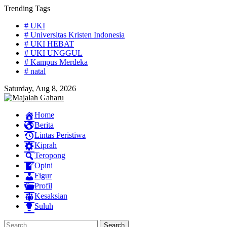
Skip
Trending Tags
to
# UKI
content
# Universitas Kristen Indonesia
# UKI HEBAT
# UKI UNGGUL
# Kampus Merdeka
# natal
Saturday, Aug 8, 2026
Home
Berita
Lintas Peristiwa
Kiprah
Teropong
Opini
Figur
Profil
Kesaksian
Suluh
Search