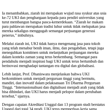
Ia menambahkan, ziarah ini merupakan wujud rasa syukur atas usia
ke-72 UKI dan penghargaan kepada para pendiri universitas yang
turut membangun bangsa pasca-kemerdekaan. “Ziarah ke makam
para pahlawan merupakan tradisi luhur untuk tidak melupakan jasa
mereka sekaligus menggugah semangat perjuangan generasi
penerus,” imbuhnya.
Melalui ziarah ini, UKI tidak hanya mengenang jasa para tokoh
yang telah menabur benih iman, ilmu, dan pengabdian, tetapi juga
meneguhkan komitmen untuk melanjutkan perjuangan mereka
dalam konteks zaman yang terus berkembang. Semangat para
pendahulu menjadi inspirasi bagi UKI untuk terus bertumbuh dan
berinovasi menghadapi tantangan era digital dan globalisasi.
Lebih lanjut, Prof. Dhaniswara menjelaskan bahwa UKI
berkomitmen untuk menjadi perguruan tinggi yang bermutu,
mandiri, dan inovatif dalam pelaksanaan Tri Dharma Perguruan
Tinggi. “Internasionalisasi dan digitalisasi menjadi arah yang tidak
bisa dihindari, dan UKI harus menjadi pelopor dalam perubahan
tersebut,” ujarnya.
Dengan capaian Akreditasi Unggul dan 13 program studi berstatus
Unggul dari total 34 prodi, UKI terus memperluas kerja sama