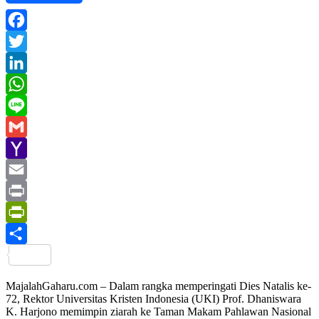
Facebook
Twitter
LinkedIn
WhatsApp
Line
Gmail
Yahoo
Mail
Email
Print
PrintFriendly
Share
MajalahGaharu.com – Dalam rangka memperingati Dies Natalis ke-
72, Rektor Universitas Kristen Indonesia (UKI) Prof. Dhaniswara
K. Harjono memimpin ziarah ke Taman Makam Pahlawan Nasional