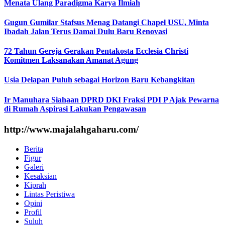
Menata Ulang Paradigma Karya Ilmiah
Gugun Gumilar Stafsus Menag Datangi Chapel USU, Minta
Ibadah Jalan Terus Damai Dulu Baru Renovasi
72 Tahun Gereja Gerakan Pentakosta Ecclesia Christi
Komitmen Laksanakan Amanat Agung
Usia Delapan Puluh sebagai Horizon Baru Kebangkitan
Ir Manuhara Siahaan DPRD DKI Fraksi PDI P Ajak Pewarna
di Rumah Aspirasi Lakukan Pengawasan
http://www.majalahgaharu.com/
Berita
Figur
Galeri
Kesaksian
Kiprah
Lintas Peristiwa
Opini
Profil
Suluh