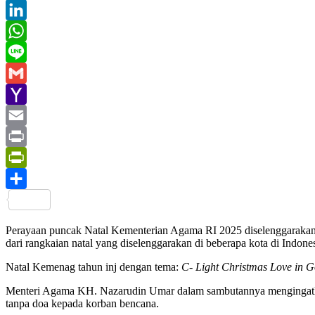
Twitter
LinkedIn
WhatsApp
Line
Gmail
Yahoo
Mail
Email
Print
PrintFriendly
Share
Perayaan puncak Natal Kementerian Agama RI 2025 diselenggarakan d
dari rangkaian natal yang diselenggarakan di beberapa kota di Indo
Natal Kemenag tahun inj dengan tema:
C- Light Christmas Love in 
Menteri Agama KH. Nazarudin Umar dalam sambutannya mengingatkan b
tanpa doa kepada korban bencana.