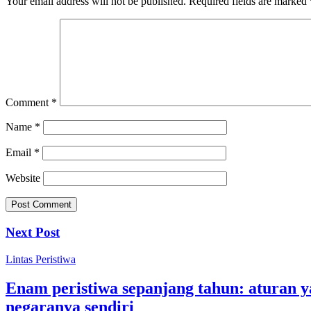
Your email address will not be published.
Required fields are marked
Comment
*
Name
*
Email
*
Website
Next Post
Lintas Peristiwa
Enam peristiwa sepanjang tahun: aturan 
negaranya sendiri