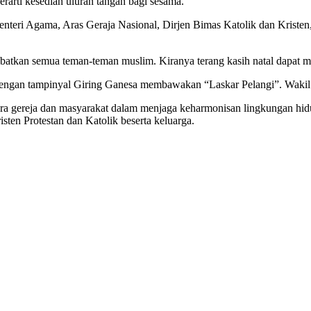
erarti kesedian uluran tangan bagi sesama.
ri Agama, Aras Geraja Nasional, Dirjen Bimas Katolik dan Kristen, s
libatkan semua teman-teman muslim. Kiranya terang kasih natal dapat 
a dengan tampinyal Giring Ganesa membawakan “Laskar Pelangi”. Wak
ra gereja dan masyarakat dalam menjaga keharmonisan lingkungan hidu
en Protestan dan Katolik beserta keluarga.