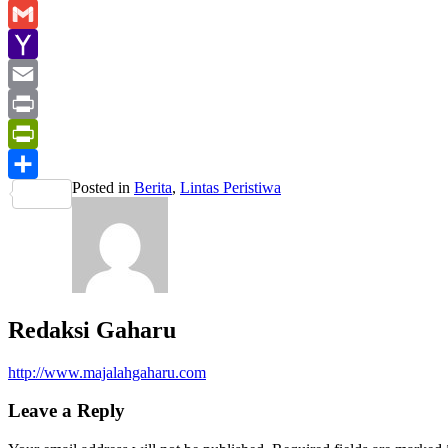
Line
Gmail
Yahoo
Mail
Email
Print
PrintFriendly
Posted in
Berita
,
Lintas Peristiwa
Share
Redaksi Gaharu
http://www.majalahgaharu.com
Leave a Reply