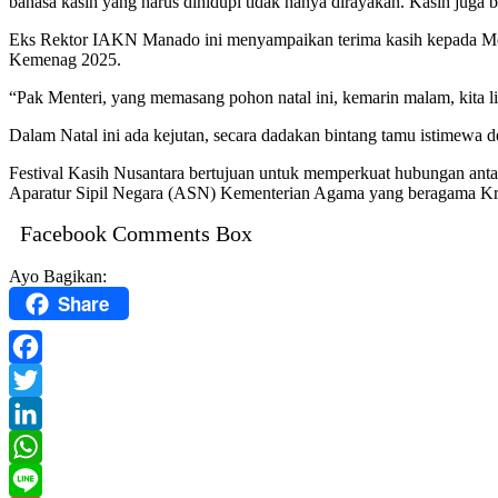
bahasa kasih yang harus dihidupi tidak hanya dirayakan. Kasih juga b
Eks Rektor IAKN Manado ini menyampaikan terima kasih kepada Mente
Kemenag 2025.
“Pak Menteri, yang memasang pohon natal ini, kemarin malam, kita 
Dalam Natal ini ada kejutan, secara dadakan bintang tamu istimew
Festival Kasih Nusantara bertujuan untuk memperkuat hubungan anta
Aparatur Sipil Negara (ASN) Kementerian Agama yang beragama Krist
Facebook Comments Box
Ayo Bagikan:
Share
Facebook
Twitter
LinkedIn
WhatsApp