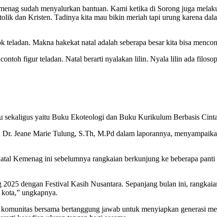
Kemenag sudah menyalurkan bantuan. Kami ketika di Sorong juga melakuka
olik dan Kristen. Tadinya kita mau bikin meriah tapi urung karena dala
ok teladan. Makna hakekat natal adalah seberapa besar kita bisa mencont
contoh figur teladan. Natal berarti nyalakan lilin. Nyala lilin ada filos
 sekaligus yaitu Buku Ekoteologi dan Buku Kurikulum Berbasis Cinta
en Dr. Jeane Marie Tulung, S.Th, M.Pd dalam laporannya, menyampaik
tal Kemenag ini sebelumnya rangkaian berkunjung ke beberapa panti as
 2025 dengan Festival Kasih Nusantara. Sepanjang bulan ini, rangkaian a
a kota,” ungkapnya.
luruh komunitas bersama bertanggung jawab untuk menyiapkan generasi 