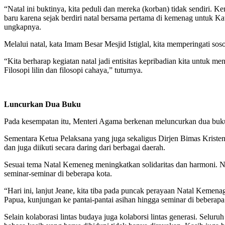
“Natal ini buktinya, kita peduli dan mereka (korban) tidak sendiri. 
baru karena sejak berdiri natal bersama pertama di kemenag untuk Kat
ungkapnya.
Melalui natal, kata Imam Besar Mesjid Istiglal, kita memperingati sos
“Kita berharap kegiatan natal jadi entisitas kepribadian kita untuk men
Filosopi lilin dan filosopi cahaya,” tuturnya.
Luncurkan Dua Buku
Pada kesempatan itu, Menteri Agama berkenan meluncurkan dua buku
Sementara Ketua Pelaksana yang juga sekaligus Dirjen Bimas Krist
dan juga diikuti secara daring dari berbagai daerah.
Sesuai tema Natal Kemeneg meningkatkan solidaritas dan harmoni. Na
seminar-seminar di beberapa kota.
“Hari ini, lanjut Jeane, kita tiba pada puncak perayaan Natal Kemenag
Papua, kunjungan ke pantai-pantai asihan hingga seminar di beberap
Selain kolaborasi lintas budaya juga kolaborsi lintas generasi. Se