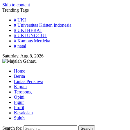
Skip to content
Trending Tags
# UKI
# Universitas Kristen Indonesia
# UKI HEBAT
# UKI UNGGUL
# Kampus Merdeka
# natal
Saturday, Aug 8, 2026
Home
Berita
Lintas Peristiwa
Kiprah
Teropong
Opini
Figur
Profil
Kesaksian
Suluh
Search for: