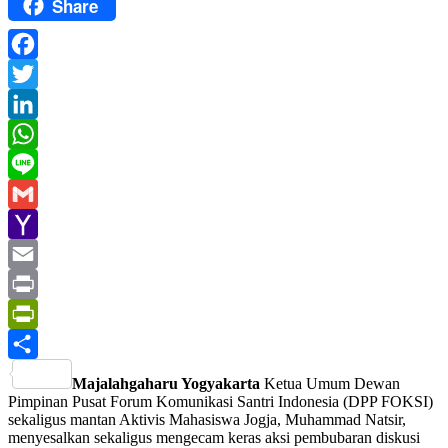
Share
Facebook
Twitter
LinkedIn
WhatsApp
Line
Gmail
Yahoo
Mail
Email
Print
PrintFriendly
Share
Majalahgaharu Yogyakarta
Ketua Umum Dewan
Pimpinan Pusat Forum Komunikasi Santri Indonesia (DPP FOKSI)
sekaligus mantan Aktivis Mahasiswa Jogja, Muhammad Natsir,
menyesalkan sekaligus mengecam keras aksi pembubaran diskusi