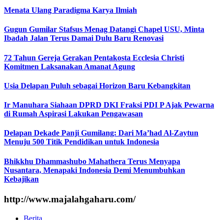
Menata Ulang Paradigma Karya Ilmiah
Gugun Gumilar Stafsus Menag Datangi Chapel USU, Minta
Ibadah Jalan Terus Damai Dulu Baru Renovasi
72 Tahun Gereja Gerakan Pentakosta Ecclesia Christi
Komitmen Laksanakan Amanat Agung
Usia Delapan Puluh sebagai Horizon Baru Kebangkitan
Ir Manuhara Siahaan DPRD DKI Fraksi PDI P Ajak Pewarna
di Rumah Aspirasi Lakukan Pengawasan
Delapan Dekade Panji Gumilang: Dari Ma’had Al-Zaytun
Menuju 500 Titik Pendidikan untuk Indonesia
Bhikkhu Dhammashubo Mahathera Terus Menyapa
Nusantara, Menapaki Indonesia Demi Menumbuhkan
Kebajikan
http://www.majalahgaharu.com/
Berita