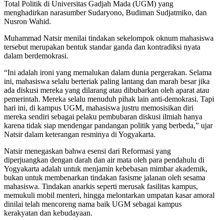
Total Politik di Universitas Gadjah Mada (UGM) yang
menghadirkan narasumber Sudaryono, Budiman Sudjatmiko, dan
Nusron Wahid.
Muhammad Natsir menilai tindakan sekelompok oknum mahasiswa
tersebut merupakan bentuk standar ganda dan kontradiksi nyata
dalam berdemokrasi.
“Ini adalah ironi yang memalukan dalam dunia pergerakan. Selama
ini, mahasiswa selalu berteriak paling lantang dan marah besar jika
ada diskusi mereka yang dilarang atau dibubarkan oleh aparat atau
pemerintah. Mereka selalu menuduh pihak lain anti-demokrasi. Tapi
hari ini, di kampus UGM, mahasiswa justru memosisikan diri
mereka sendiri sebagai pelaku pembubaran diskusi ilmiah hanya
karena tidak siap mendengar pandangan politik yang berbeda,” ujar
Natsir dalam keterangan resminya di Yogyakarta.
Natsir menegaskan bahwa esensi dari Reformasi yang
diperjuangkan dengan darah dan air mata oleh para pendahulu di
Yogyakarta adalah untuk menjamin kebebasan mimbar akademik,
bukan untuk membenarkan tindakan fasisme jalanan oleh sesama
mahasiswa. Tindakan anarkis seperti merusak fasilitas kampus,
memukuli mobil menteri, hingga melontarkan umpatan kasar amoral
dinilai telah mencoreng nama baik UGM sebagai kampus
kerakyatan dan kebudayaan.