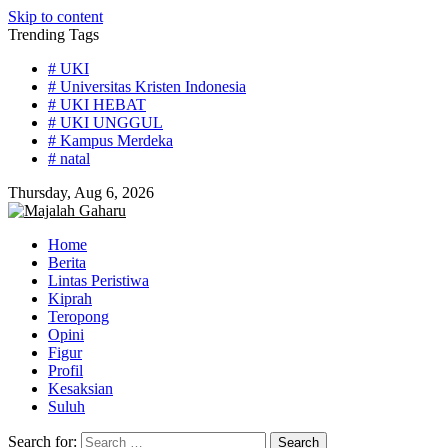
Skip to content
Trending Tags
# UKI
# Universitas Kristen Indonesia
# UKI HEBAT
# UKI UNGGUL
# Kampus Merdeka
# natal
Thursday, Aug 6, 2026
Home
Berita
Lintas Peristiwa
Kiprah
Teropong
Opini
Figur
Profil
Kesaksian
Suluh
Search for: