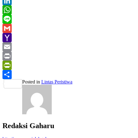
Twitter
LinkedIn
WhatsApp
Line
Gmail
Yahoo
Mail
Email
Print
PrintFriendly
Posted in
Lintas Peristiwa
Share
Redaksi Gaharu