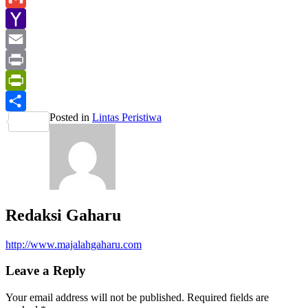
Gmail
Yahoo
Mail
Email
Print
PrintFriendly
Posted in
Lintas Peristiwa
Share
Redaksi Gaharu
http://www.majalahgaharu.com
Leave a Reply
Your email address will not be published.
Required fields are