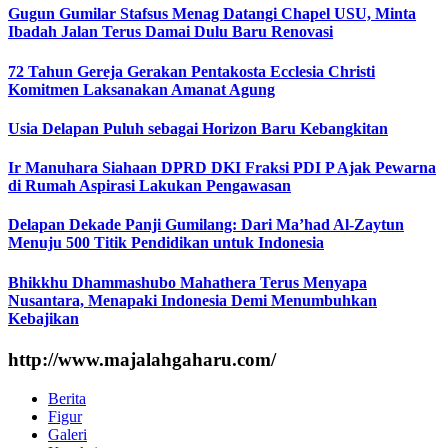
Gugun Gumilar Stafsus Menag Datangi Chapel USU, Minta
Ibadah Jalan Terus Damai Dulu Baru Renovasi
72 Tahun Gereja Gerakan Pentakosta Ecclesia Christi
Komitmen Laksanakan Amanat Agung
Usia Delapan Puluh sebagai Horizon Baru Kebangkitan
Ir Manuhara Siahaan DPRD DKI Fraksi PDI P Ajak Pewarna
di Rumah Aspirasi Lakukan Pengawasan
Delapan Dekade Panji Gumilang: Dari Ma’had Al-Zaytun
Menuju 500 Titik Pendidikan untuk Indonesia
Bhikkhu Dhammashubo Mahathera Terus Menyapa
Nusantara, Menapaki Indonesia Demi Menumbuhkan
Kebajikan
http://www.majalahgaharu.com/
Berita
Figur
Galeri