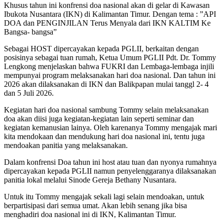
Khusus tahun ini konfrensi doa nasional akan di gelar di Kawasan
Ibukota Nusantara (IKN) di Kalimantan Timur. Dengan tema : ”API
DOA dan PENGINJILAN Terus Menyala dari IKN KALTIM Ke
Bangsa- bangsa”
Sebagai HOST dipercayakan kepada PGLII, berkaitan dengan
posisinya sebagai tuan rumah, Ketua Umum PGLII Pdt. Dr. Tommy
Lengkong menjelaskan bahwa FUKRI dan Lembaga-lembaga injili
mempunyai program melaksanakan hari doa nasional. Dan tahun ini
2026 akan dilaksanakan di IKN dan Balikpapan mulai tanggl 2- 4
dan 5 Juli 2026.
Kegiatan hari doa nasional sambung Tommy selain melaksanakan
doa akan diisi juga kegiatan-kegiatan lain seperti seminar dan
kegiatan kemanusian lainya. Oleh karenanya Tommy mengajak mari
kita mendokaan dan mendukung hari doa nasional ini, tentu juga
mendoakan panitia yang melaksanakan.
Dalam konfrensi Doa tahun ini host atau tuan dan nyonya rumahnya
dipercayakan kepada PGLII namun penyelenggaranya dilaksanakan
panitia lokal melalui Sinode Gereja Bethany Nusantara.
Untuk itu Tommy mengajak sekali lagi selain mendoakan, untuk
berpartisipasi dari semua umat. Akan lebih senang jika bisa
menghadiri doa nasional ini di IKN, Kalimantan Timur.