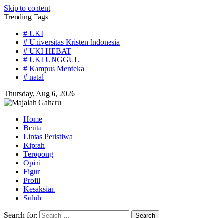
Skip to content
Trending Tags
# UKI
# Universitas Kristen Indonesia
# UKI HEBAT
# UKI UNGGUL
# Kampus Merdeka
# natal
Thursday, Aug 6, 2026
Home
Berita
Lintas Peristiwa
Kiprah
Teropong
Opini
Figur
Profil
Kesaksian
Suluh
Search for: