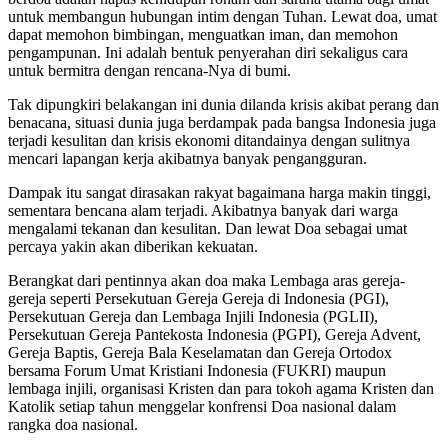
untuk membangun hubungan intim dengan Tuhan. Lewat doa, umat
dapat memohon bimbingan, menguatkan iman, dan memohon
pengampunan. Ini adalah bentuk penyerahan diri sekaligus cara
untuk bermitra dengan rencana-Nya di bumi.
Tak dipungkiri belakangan ini dunia dilanda krisis akibat perang dan
benacana, situasi dunia juga berdampak pada bangsa Indonesia juga
terjadi kesulitan dan krisis ekonomi ditandainya dengan sulitnya
mencari lapangan kerja akibatnya banyak pengangguran.
Dampak itu sangat dirasakan rakyat bagaimana harga makin tinggi,
sementara bencana alam terjadi. Akibatnya banyak dari warga
mengalami tekanan dan kesulitan. Dan lewat Doa sebagai umat
percaya yakin akan diberikan kekuatan.
Berangkat dari pentinnya akan doa maka Lembaga aras gereja-
gereja seperti Persekutuan Gereja Gereja di Indonesia (PGI),
Persekutuan Gereja dan Lembaga Injili Indonesia (PGLII),
Persekutuan Gereja Pantekosta Indonesia (PGPI), Gereja Advent,
Gereja Baptis, Gereja Bala Keselamatan dan Gereja Ortodox
bersama Forum Umat Kristiani Indonesia (FUKRI) maupun
lembaga injili, organisasi Kristen dan para tokoh agama Kristen dan
Katolik setiap tahun menggelar konfrensi Doa nasional dalam
rangka doa nasional.