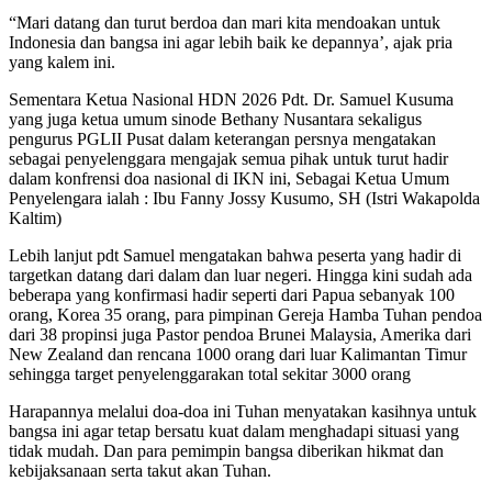
“Mari datang dan turut berdoa dan mari kita mendoakan untuk
Indonesia dan bangsa ini agar lebih baik ke depannya’, ajak pria
yang kalem ini.
Sementara Ketua Nasional HDN 2026 Pdt. Dr. Samuel Kusuma
yang juga ketua umum sinode Bethany Nusantara sekaligus
pengurus PGLII Pusat dalam keterangan persnya mengatakan
sebagai penyelenggara mengajak semua pihak untuk turut hadir
dalam konfrensi doa nasional di IKN ini, Sebagai Ketua Umum
Penyelengara ialah : Ibu Fanny Jossy Kusumo, SH (Istri Wakapolda
Kaltim)
Lebih lanjut pdt Samuel mengatakan bahwa peserta yang hadir di
targetkan datang dari dalam dan luar negeri. Hingga kini sudah ada
beberapa yang konfirmasi hadir seperti dari Papua sebanyak 100
orang, Korea 35 orang, para pimpinan Gereja Hamba Tuhan pendoa
dari 38 propinsi juga Pastor pendoa Brunei Malaysia, Amerika dari
New Zealand dan rencana 1000 orang dari luar Kalimantan Timur
sehingga target penyelenggarakan total sekitar 3000 orang
Harapannya melalui doa-doa ini Tuhan menyatakan kasihnya untuk
bangsa ini agar tetap bersatu kuat dalam menghadapi situasi yang
tidak mudah. Dan para pemimpin bangsa diberikan hikmat dan
kebijaksanaan serta takut akan Tuhan.