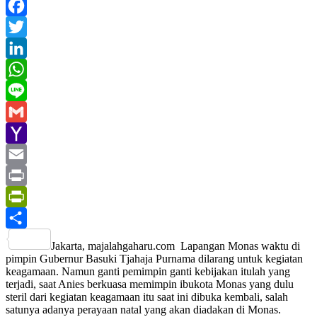
Facebook
Twitter
LinkedIn
WhatsApp
Line
Gmail
Yahoo
Mail
Email
Print
PrintFriendly
Share
Jakarta, majalahgaharu.com Lapangan Monas waktu di
pimpin Gubernur Basuki Tjahaja Purnama dilarang untuk kegiatan
keagamaan. Namun ganti pemimpin ganti kebijakan itulah yang
terjadi, saat Anies berkuasa memimpin ibukota Monas yang dulu
steril dari kegiatan keagamaan itu saat ini dibuka kembali, salah
satunya adanya perayaan natal yang akan diadakan di Monas.