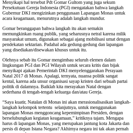
Menyikapi hal tersebut Pdt Gomar Gultom yang juga sekum
Persekutuan Gereja Indonesia (PGI) mengatakan bahwa langkah
Gubernur DKI mengizinkan penggunaan Lapangan Monas untuk
acara keagamaan, menurutnya adalah langkah mundur.
Gomar beranggapan bahwa langkah itu akan semakin
memungkinkan ruang publik, yang seharusnya netral karena milik
masyarakat umum, digunakan sebagai ajang mobilisasi umat dengan
pendekatan sektarian. Padahal ada gedung-gedung dan lapangan
yang disediakan/disewakan khusus untuk itu.
Olehnya sebab itu Gomar mengimbau seluruh elemen dalam
lingkungan PGI dan PGI Wilayah untuk secara kritis dan bijak
menyikapi ajakan Pemerintah DKI menyelenggarakan Perayaan
Natal 2017 di Monas. Apalagi, ternyata, nuansa politik sangat
kental, karena ada unsur organisasi sayap kristen dari sebuah partai
politik di dalamnya. Baiklah kita merayakan Natal dengan
sederhana di tengah-tengah keluarga dan/atau Gereja.
“Saya kuatir, Natalan di Monas ini akan merasionalisasikan langkah-
langkah kelompok tertentu selanjutnya, untuk menggunakan
lapangan Monas menggoncang kepemimpinan Presiden, dengan
berselubungkan kegiatan keagamaan,” kritiknya tajam. Mengapa
harus di lapangan Monas, yang merupakan jantung kota Jakarta dan
persis di depan Istana Negara? Akhirnya negara ini tak akan pernah