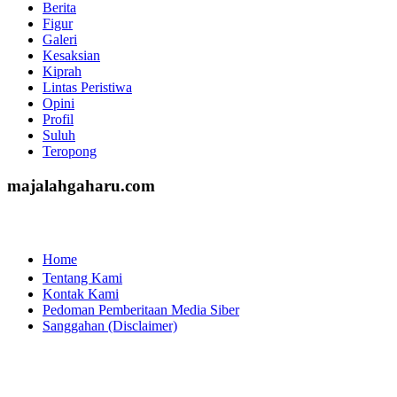
http://www.majalahgaharu.com/
Berita
Figur
Galeri
Kesaksian
Kiprah
Lintas Peristiwa
Opini
Profil
Suluh
Teropong