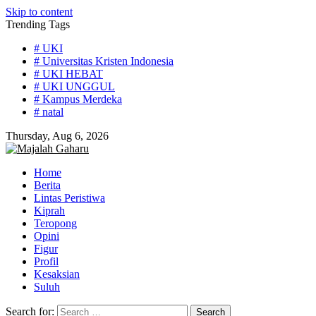
Skip to content
Trending Tags
# UKI
# Universitas Kristen Indonesia
# UKI HEBAT
# UKI UNGGUL
# Kampus Merdeka
# natal
Thursday, Aug 6, 2026
Home
Berita
Lintas Peristiwa
Kiprah
Teropong
Opini
Figur
Profil
Kesaksian
Suluh
Search for: