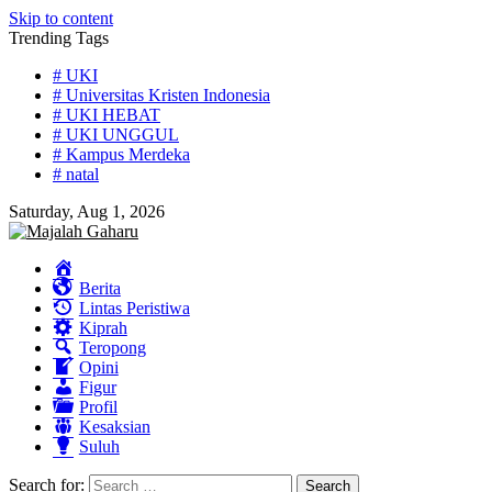
Skip to content
Trending Tags
# UKI
# Universitas Kristen Indonesia
# UKI HEBAT
# UKI UNGGUL
# Kampus Merdeka
# natal
Saturday, Aug 1, 2026
Home
Berita
Lintas Peristiwa
Kiprah
Teropong
Opini
Figur
Profil
Kesaksian
Suluh
Search for: