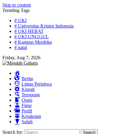
Skip to content
Trending Tags
# UKI
# Universitas Kristen Indonesia
# UKI HEBAT
# UKI UNGGUL
# Kampus Merdeka
# natal
Friday, Aug 7, 2026
Home
Berita
Lintas Peristiwa
Kiprah
Teropong
Opini
Figur
Profil
Kesaksian
Suluh
Search for: