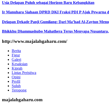
Usia Delapan Puluh sebagai Horizon Baru Kebangkitan
Ir Manuhara Siahaan DPRD DKI Fraksi PDI P Ajak Pewarna d
Delapan Dekade Panji Gumilang: Dari Ma’had Al-Zaytun Menuj
Bhikkhu Dhammashubo Mahathera Terus Menyapa Nusantara,
http://www.majalahgaharu.com/
Berita
Figur
Galeri
Kesaksian
Kiprah
Lintas Peristiwa
Opini
Profil
Suluh
Teropong
majalahgaharu.com