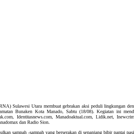
) Sulawesi Utara membuat gebrakan aksi peduli lingkungan denga
amatan Bunaken Kota Manado, Sabtu (18/08). Kegiatan ini menda
.com, Identitasnews.com, Manadoaktual.com, Lidik.net, Inewcrim
anadomax dan Radio Sion.
ulkan sampah -sampah yang berserakan di sepanjang bibir pantai 