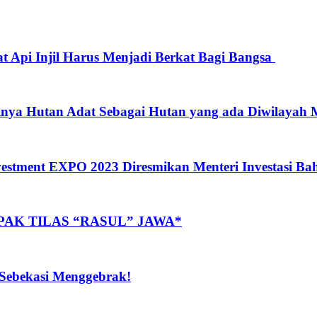
 Injil Harus Menjadi Berkat Bagi Bangsa
nya Hutan Adat Sebagai Hutan yang ada Diwilayah
vestment EXPO 2023 Diresmikan Menteri Investasi Bah
AK TILAS “RASUL” JAWA*
 Sebekasi Menggebrak!