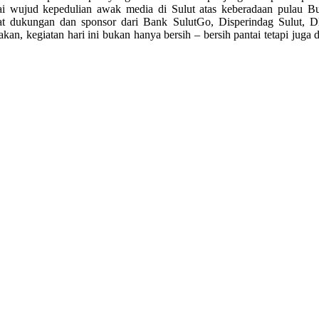
gai wujud kepedulian awak media di Sulut atas keberadaan pulau B
ukungan dan sponsor dari Bank SulutGo, Disperindag Sulut, DLH
akan, kegiatan hari ini bukan hanya bersih – bersih pantai tetapi jug