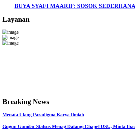
BUYA SYAFI MAARIF: SOSOK SEDERHAN
Layanan
Breaking News
Menata Ulang Paradigma Karya Ilmiah
Gugun Gumilar Stafsus Menag Datangi Chapel USU, Minta Iba