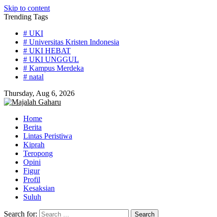
Skip to content
Trending Tags
# UKI
# Universitas Kristen Indonesia
# UKI HEBAT
# UKI UNGGUL
# Kampus Merdeka
# natal
Thursday, Aug 6, 2026
Home
Berita
Lintas Peristiwa
Kiprah
Teropong
Opini
Figur
Profil
Kesaksian
Suluh
Search for: