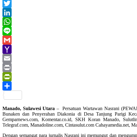
Facebook
Twitter
LinkedIn
WhatsApp
Line
Gmail
Yahoo
Mail
Email
Print
PrintFriendly
Share
Manado, Sulawesi Utara
– Persatuan Wartawan Nasrani (PEWARNA
Bunaken dan Penyerahan Diakonia di Desa Tanjung Parigi Kec
Gemparnews.com, Komentar.co.id, SKH Koran Manado, Sulutlink
Telegraf.com, Manadoline.com, Cintasulut.com Cahayamedia.net, M
Dengan semangat para jurnalis Nasrani ini memungut dan mengump