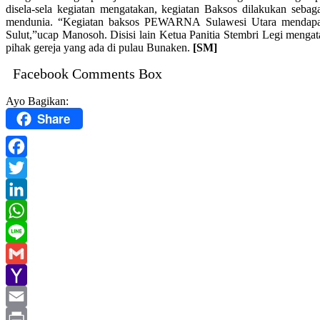
disela-sela kegiatan mengatakan, kegiatan Baksos dilakukan seba
mendunia. “Kegiatan baksos PEWARNA Sulawesi Utara mendapat d
Sulut,”ucap Manosoh. Disisi lain Ketua Panitia Stembri Legi mengat
pihak gereja yang ada di pulau Bunaken.
[SM]
Facebook Comments Box
Ayo Bagikan:
Share
Facebook
Twitter
LinkedIn
WhatsApp
Line
Gmail
Yahoo
Mail
Email