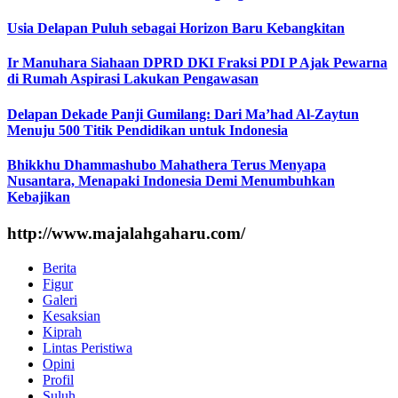
Usia Delapan Puluh sebagai Horizon Baru Kebangkitan
Ir Manuhara Siahaan DPRD DKI Fraksi PDI P Ajak Pewarna
di Rumah Aspirasi Lakukan Pengawasan
Delapan Dekade Panji Gumilang: Dari Ma’had Al-Zaytun
Menuju 500 Titik Pendidikan untuk Indonesia
Bhikkhu Dhammashubo Mahathera Terus Menyapa
Nusantara, Menapaki Indonesia Demi Menumbuhkan
Kebajikan
http://www.majalahgaharu.com/
Berita
Figur
Galeri
Kesaksian
Kiprah
Lintas Peristiwa
Opini
Profil
Suluh