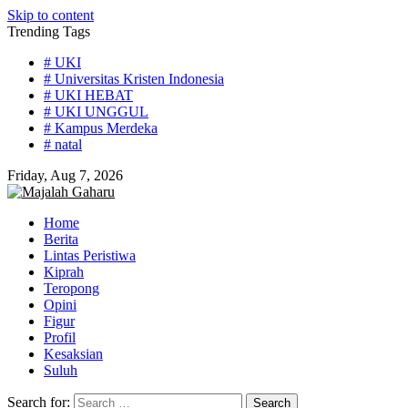
Skip to content
Trending Tags
# UKI
# Universitas Kristen Indonesia
# UKI HEBAT
# UKI UNGGUL
# Kampus Merdeka
# natal
Friday, Aug 7, 2026
Home
Berita
Lintas Peristiwa
Kiprah
Teropong
Opini
Figur
Profil
Kesaksian
Suluh
Search for: