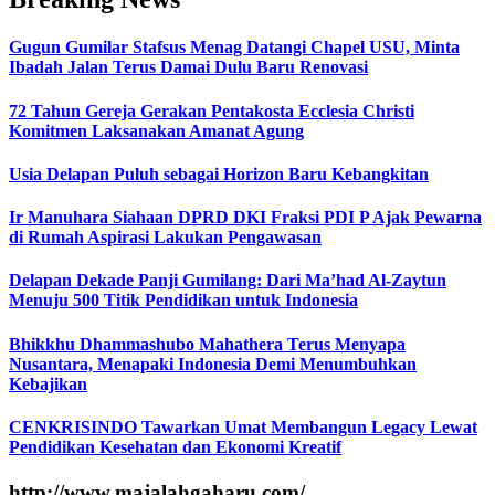
Gugun Gumilar Stafsus Menag Datangi Chapel USU, Minta
Ibadah Jalan Terus Damai Dulu Baru Renovasi
72 Tahun Gereja Gerakan Pentakosta Ecclesia Christi
Komitmen Laksanakan Amanat Agung
Usia Delapan Puluh sebagai Horizon Baru Kebangkitan
Ir Manuhara Siahaan DPRD DKI Fraksi PDI P Ajak Pewarna
di Rumah Aspirasi Lakukan Pengawasan
Delapan Dekade Panji Gumilang: Dari Ma’had Al-Zaytun
Menuju 500 Titik Pendidikan untuk Indonesia
Bhikkhu Dhammashubo Mahathera Terus Menyapa
Nusantara, Menapaki Indonesia Demi Menumbuhkan
Kebajikan
CENKRISINDO Tawarkan Umat Membangun Legacy Lewat
Pendidikan Kesehatan dan Ekonomi Kreatif
http://www.majalahgaharu.com/