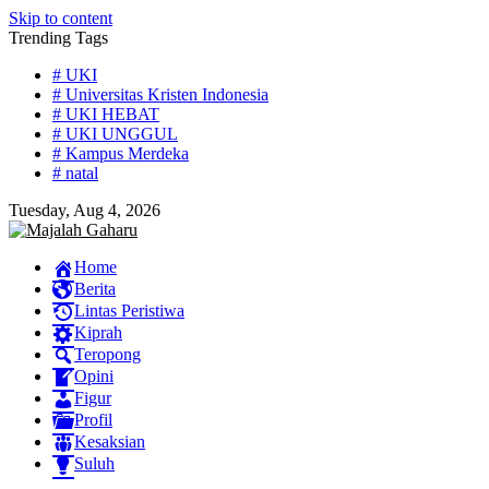
Skip to content
Trending Tags
# UKI
# Universitas Kristen Indonesia
# UKI HEBAT
# UKI UNGGUL
# Kampus Merdeka
# natal
Tuesday, Aug 4, 2026
Home
Berita
Lintas Peristiwa
Kiprah
Teropong
Opini
Figur
Profil
Kesaksian
Suluh