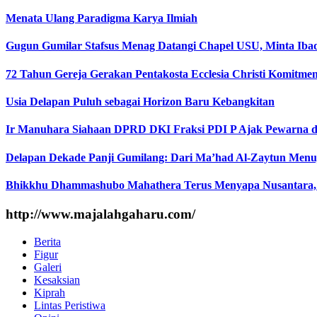
Menata Ulang Paradigma Karya Ilmiah
Gugun Gumilar Stafsus Menag Datangi Chapel USU, Minta Iba
72 Tahun Gereja Gerakan Pentakosta Ecclesia Christi Komit
Usia Delapan Puluh sebagai Horizon Baru Kebangkitan
Ir Manuhara Siahaan DPRD DKI Fraksi PDI P Ajak Pewarna d
Delapan Dekade Panji Gumilang: Dari Ma’had Al-Zaytun Menuj
Bhikkhu Dhammashubo Mahathera Terus Menyapa Nusantara,
http://www.majalahgaharu.com/
Berita
Figur
Galeri
Kesaksian
Kiprah
Lintas Peristiwa