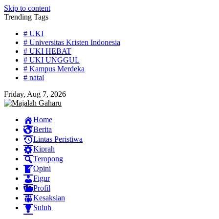
Skip to content
Trending Tags
# UKI
# Universitas Kristen Indonesia
# UKI HEBAT
# UKI UNGGUL
# Kampus Merdeka
# natal
Friday, Aug 7, 2026
Home
Berita
Lintas Peristiwa
Kiprah
Teropong
Opini
Figur
Profil
Kesaksian
Suluh