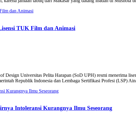
arena jamaah tabliq dari Makasar yang datang Ibadah di Mushola tida
isensi TUK Film dan Animasi
f Design Universitas Pelita Harapan (SoD UPH) resmi menerima lisen
emerintah Republik Indonesia dan Lembaga Sertifikasi Profesi (LSP) A
ya Intoleransi Kurangnya Ilmu Seseorang