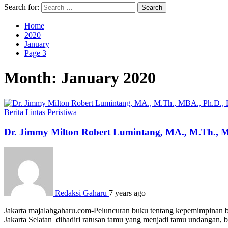
Search for:
Home
2020
January
Page 3
Month:
January 2020
Berita
Lintas Peristiwa
Dr. Jimmy Milton Robert Lumintang, MA., M.Th.,
Redaksi Gaharu
7 years ago
Jakarta majalahgaharu.com-Peluncuran buku tentang kepemimpinan 
Jakarta Selatan dihadiri ratusan tamu yang menjadi tamu undangan, 