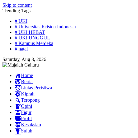
Skip to content
Trending Tags
# UKI
# Universitas Kristen Indonesia
# UKI HEBAT
# UKI UNGGUL
# Kampus Merdeka
# natal
Saturday, Aug 8, 2026
Home
Berita
Lintas Peristiwa
Kiprah
Teropong
Opini
Figur
Profil
Kesaksian
Suluh