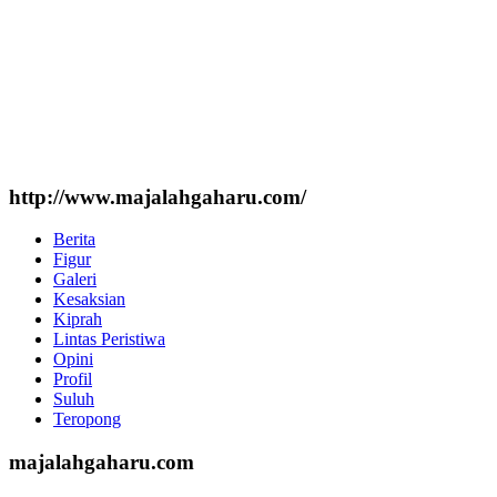
http://www.majalahgaharu.com/
Berita
Figur
Galeri
Kesaksian
Kiprah
Lintas Peristiwa
Opini
Profil
Suluh
Teropong
majalahgaharu.com