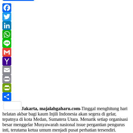
Facebook
Twitter
LinkedIn
WhatsApp
Line
Gmail
Yahoo
Mail
Email
Print
PrintFriendly
Share
Jakarta, majalahgaharu.com-
Tinggal menghitung hari
helatan akbar bagi kaum Injili Indonesia akan segera di gelar,
tepatnya di kota Medan, Sumatera Utara. Menarik setiap organisasi
besar menggelar Musyawarah nasional issue pergantian pengurus
inti, terutama ketua umum menjadi pusat perhatian tersendiri.