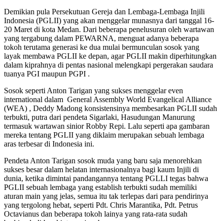
Demikian pula Persekutuan Gereja dan Lembaga-Lembaga Injili
Indonesia (PGLII) yang akan menggelar munasnya dari tanggal 16-
20 Maret di kota Medan. Dari beberapa penelusuran oleh wartawan
yang tergabung dalam PEWARNA, menguat adanya beberapa
tokoh terutama generasi ke dua mulai bermunculan sosok yang
layak membawa PGLII ke depan, agar PGLII makin diperhitungkan
dalam kiprahnya di pentas nasional melengkapi pergerakan saudara
tuanya PGI maupun PGPI .
Sosok seperti Anton Tarigan yang sukses menggelar even
international dalam General Assembly World Evangelical Alliance
(WEA) , Deddy Madong konsistensinya membesarkan PGLII sudah
terbukti, putra dari pendeta Sigarlaki, Hasudungan Manurung
termasuk wartawan sinior Robby Repi. Lalu seperti apa gambaran
mereka tentang PGLII yang diklaim merupakan sebuah lembaga
aras terbesar di Indonesia ini.
Pendeta Anton Tarigan sosok muda yang baru saja menorehkan
sukses besar dalam helatan internasionalnya bagi kaum Injili di
dunia, ketika dimintai pandangannya tentang PGLLI tegas bahwa
PGLII sebuah lembaga yang establish terbukti sudah memiliki
aturan main yang jelas, semua itu tak terlepas dari para pendirinya
yang tergolong hebat, seperti Pdt. Chris Marantika, Pdt. Petrus
Octavianus dan beberapa tokoh lainya yang rata-rata sudah