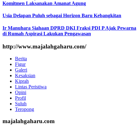
Komitmen Laksanakan Amanat Agung
Usia Delapan Puluh sebagai Horizon Baru Kebangkitan
Ir Manuhara Siahaan DPRD DKI Fraksi PDI P Ajak Pewarna
di Rumah Aspirasi Lakukan Pengawasan
http://www.majalahgaharu.com/
Berita
Figur
Galeri
Kesaksian
Kiprah
Lintas Peristiwa
Opini
Profil
Suluh
Teropong
majalahgaharu.com