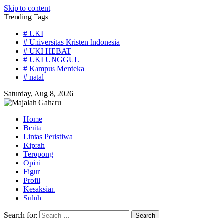
Skip to content
Trending Tags
# UKI
# Universitas Kristen Indonesia
# UKI HEBAT
# UKI UNGGUL
# Kampus Merdeka
# natal
Saturday, Aug 8, 2026
Home
Berita
Lintas Peristiwa
Kiprah
Teropong
Opini
Figur
Profil
Kesaksian
Suluh
Search for: