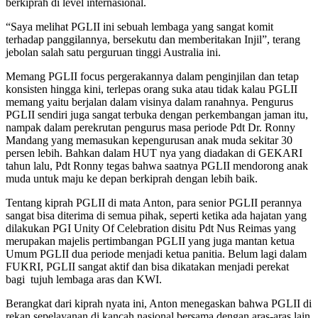
berkiprah di level internasional.
“Saya melihat PGLII ini sebuah lembaga yang sangat komit
terhadap panggilannya, bersekutu dan memberitakan Injil”, terang
jebolan salah satu perguruan tinggi Australia ini.
Memang PGLII focus pergerakannya dalam penginjilan dan tetap
konsisten hingga kini, terlepas orang suka atau tidak kalau PGLII
memang yaitu berjalan dalam visinya dalam ranahnya. Pengurus
PGLII sendiri juga sangat terbuka dengan perkembangan jaman itu,
nampak dalam perekrutan pengurus masa periode Pdt Dr. Ronny
Mandang yang memasukan kepengurusan anak muda sekitar 30
persen lebih. Bahkan dalam HUT nya yang diadakan di GEKARI
tahun lalu, Pdt Ronny tegas bahwa saatnya PGLII mendorong anak
muda untuk maju ke depan berkiprah dengan lebih baik.
Tentang kiprah PGLII di mata Anton, para senior PGLII perannya
sangat bisa diterima di semua pihak, seperti ketika ada hajatan yang
dilakukan PGI Unity Of Celebration disitu Pdt Nus Reimas yang
merupakan majelis pertimbangan PGLII yang juga mantan ketua
Umum PGLII dua periode menjadi ketua panitia. Belum lagi dalam
FUKRI, PGLII sangat aktif dan bisa dikatakan menjadi perekat
bagi tujuh lembaga aras dan KWI.
Berangkat dari kiprah nyata ini, Anton menegaskan bahwa PGLII di
rekan sepelayanan di kancah nasional bersama dengan aras-aras lain