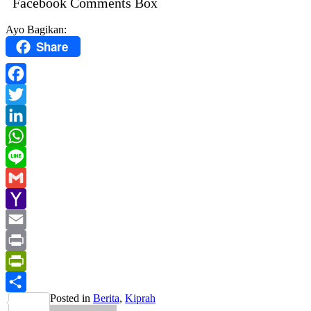
Facebook Comments Box
Ayo Bagikan:
Share
Facebook
Twitter
LinkedIn
WhatsApp
Line
Gmail
Yahoo
Mail
Email
Print
PrintFriendly
Posted in
Berita
,
Kiprah
Share