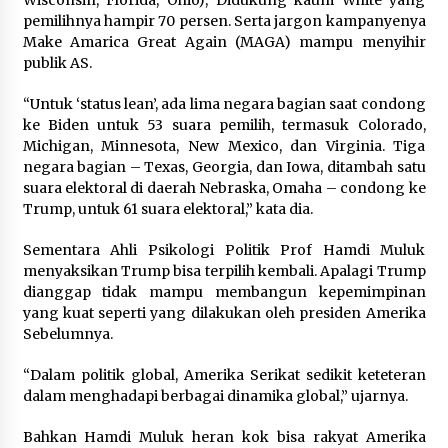
Wisconsin, Florida, Ohio), Didukung kaum White yang
pemilihnya hampir 70 persen. Serta jargon kampanyenya
Make Amarica Great Again (MAGA) mampu menyihir
publik AS.
“Untuk ‘status lean’, ada lima negara bagian saat condong
ke Biden untuk 53 suara pemilih, termasuk Colorado,
Michigan, Minnesota, New Mexico, dan Virginia. Tiga
negara bagian – Texas, Georgia, dan Iowa, ditambah satu
suara elektoral di daerah Nebraska, Omaha – condong ke
Trump, untuk 61 suara elektoral,” kata dia.
Sementara Ahli Psikologi Politik Prof Hamdi Muluk
menyaksikan Trump bisa terpilih kembali. Apalagi Trump
dianggap tidak mampu membangun kepemimpinan
yang kuat seperti yang dilakukan oleh presiden Amerika
Sebelumnya.
“Dalam politik global, Amerika Serikat sedikit keteteran
dalam menghadapi berbagai dinamika global,” ujarnya.
Bahkan Hamdi Muluk heran kok bisa rakyat Amerika