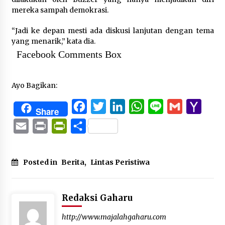
mereka sampah demokrasi.
“Jadi ke depan mesti ada diskusi lanjutan dengan tema
yang menarik,” kata dia.
Facebook Comments Box
Ayo Bagikan:
Facebook
Twitter
LinkedIn
WhatsApp
Line
Gmail
Yaho
Share
Mail
Email
Print
PrintFriendly
Share
Posted in
Berita
,
Lintas Peristiwa
Redaksi Gaharu
http://www.majalahgaharu.com