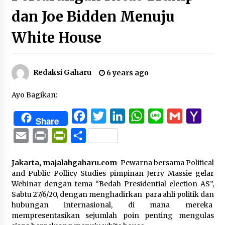
dan Joe Bidden Menuju
White House
Redaksi Gaharu
6 years ago
Ayo Bagikan:
Facebook
Twitter
LinkedIn
WhatsApp
Line
Gmail
Yaho
Share
Mail
Email
Print
PrintFriendly
Share
Jakarta, majalahgaharu.com-
Pewarna bersama Political
and Public Pollicy Studies pimpinan Jerry Massie gelar
Webinar dengan tema “Bedah Presidential election AS”,
Sabtu 27/6/20, dengan menghadirkan para ahli politik dan
hubungan internasional, di mana mereka
mempresentasikan sejumlah poin penting mengulas