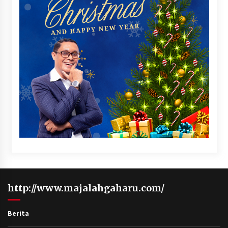
Galeri
Kesaksian
Kiprah
Lintas Peristiwa
Opini
Profil
Suluh
Teropong
majalahgaharu.com