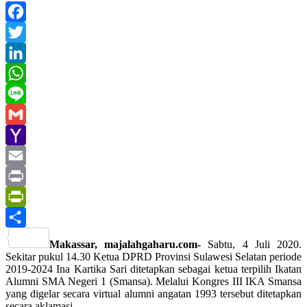
Facebook
Twitter
LinkedIn
WhatsApp
Line
Gmail
Yahoo
Mail
Email
Print
PrintFriendly
Share
Makassar, majalahgaharu.com-
Sabtu, 4 Juli 2020.
Sekitar pukul 14.30 Ketua DPRD Provinsi Sulawesi Selatan periode
2019-2024 Ina Kartika Sari ditetapkan sebagai ketua terpilih Ikatan
Alumni SMA Negeri 1 (Smansa). Melalui Kongres III IKA Smansa
yang digelar secara virtual alumni angatan 1993 tersebut ditetapkan
secara aklamasi.